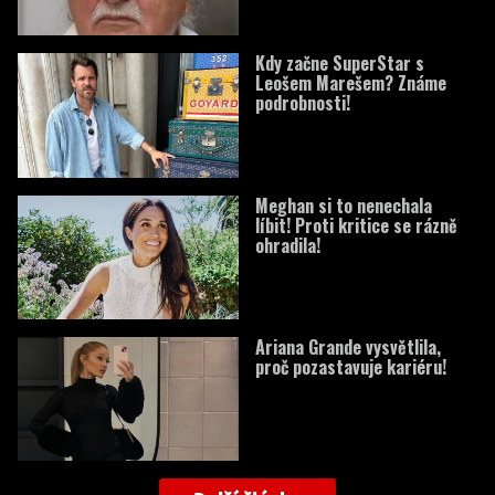
Kdy začne SuperStar s
Leošem Marešem? Známe
podrobnosti!
Meghan si to nenechala
líbit! Proti kritice se rázně
ohradila!
Ariana Grande vysvětlila,
proč pozastavuje kariéru!