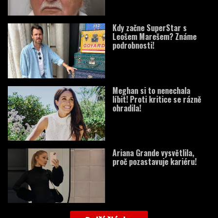
Kdy začne SuperStar s
Leošem Marešem? Známe
podrobnosti!
Meghan si to nenechala
líbit! Proti kritice se rázně
ohradila!
Ariana Grande vysvětlila,
proč pozastavuje kariéru!