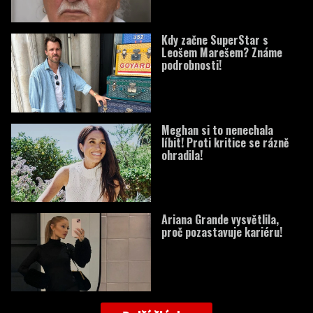
Kdy začne SuperStar s
Leošem Marešem? Známe
podrobnosti!
Meghan si to nenechala
líbit! Proti kritice se rázně
ohradila!
Ariana Grande vysvětlila,
proč pozastavuje kariéru!