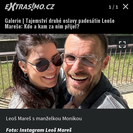
EXTRASIMO.cz
1
/ 1
Galerie | Tajemství druhé oslavy padesátin Leoše
Mareše: Kdo a kam za ním přijel?
Leoš Mareš s manželkou Monikou
Foto: Instagram Leoš Mareš