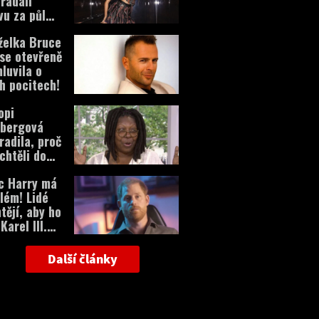
řádali
vu za půl
onu dolarů!
želka Bruce
ise otevřeně
luvila o
h pocitech!
opi
dbergová
radila, proč
echtěli do
lavnějších
c Harry má
lém! Lidé
tějí, aby ho
Karel III.
ořil!
Další články