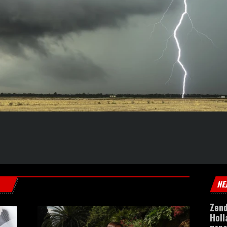
NE
Zen
Holl