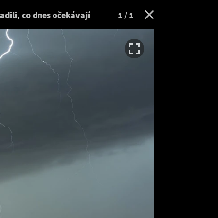
adili, co dnes očekávají
1
/ 1
TOP