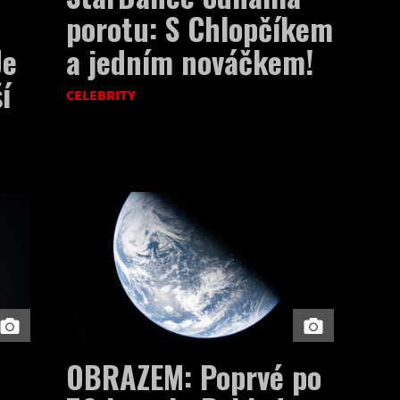
porotu: S Chlopčíkem
Je
a jedním nováčkem!
í
CELEBRITY
OBRAZEM: Poprvé po