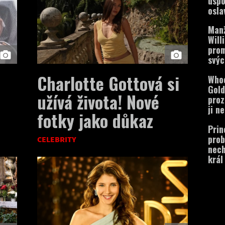
uspo
osla
mili
Man
Will
prom
svýc
Charlotte Gottová si
Who
Gol
užívá života! Nové
proz
ji n
fotky jako důkaz
nejs
Prin
rolí!
prob
CELEBRITY
nech
král 
podp