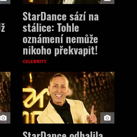
StarDance sází na
Už
stálice: Tohle
oznámení nemůže
nikoho překvapit!
CELEBRITY
StarDance odhalila