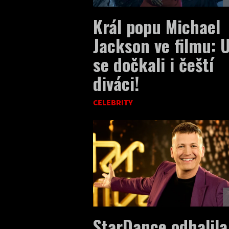
Král popu Michael
Jackson ve filmu: 
se dočkali i čeští
diváci!
CELEBRITY
StarDance odhalila