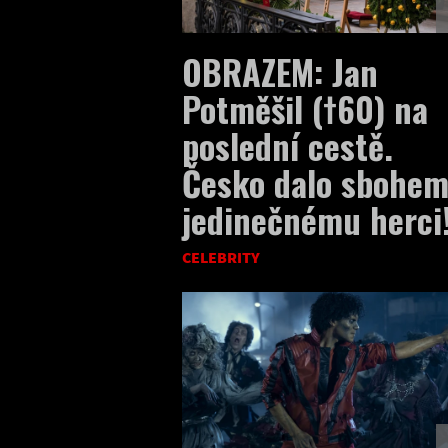
OBRAZEM: Jan
Potměšil (†60) na
poslední cestě.
Česko dalo sbohe
jedinečnému herci
CELEBRITY