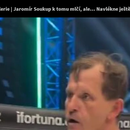
SIMO.cz
erie | Jaromír Soukup k tomu mlčí, ale... Navlékne ješt