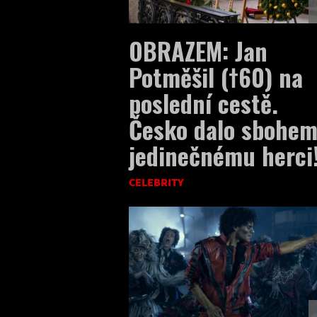
OBRAZEM: Jan
Potměšil (†60) na
poslední cestě.
Česko dalo sbohe
jedinečnému herci
CELEBRITY