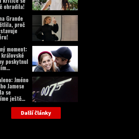
i kritice se
ě ohradila!
na Grande
ětlila, proč
stavuje
éru!
cný moment:
 královské
ny poskytnul
iím
ovor!
leno: Jméno
ého Jamese
da se
íme ještě
s!
Další články