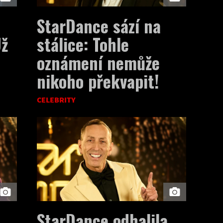
StarDance sází na
Už
stálice: Tohle
oznámení nemůže
nikoho překvapit!
CELEBRITY
StarDance odhalila