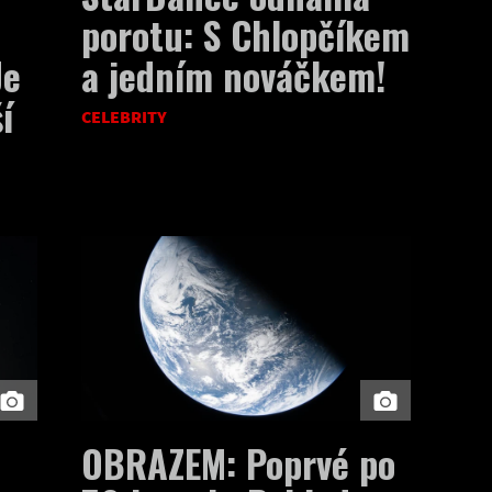
porotu: S Chlopčíkem
Je
a jedním nováčkem!
í
CELEBRITY
OBRAZEM: Poprvé po