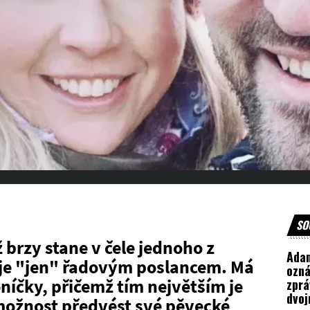
SO
brzy stane v čele jednoho z
Adam
m je "jen" řadovým poslancem. Má
ozná
oníčky, přičemž tím největším je
zprá
dvo
možnost předvést své pěvecké