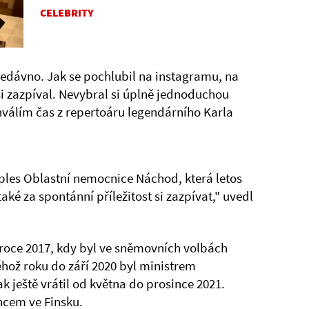
CELEBRITY
nedávno. Jak se pochlubil na instagramu, na
i zazpíval. Nevybral si úplně jednoduchou
 chválím čas z repertoáru legendárního Karla
 ples Oblastní nemocnice Náchod, která letos
 také za spontánní příležitost si zazpívat," uvedl
v roce 2017, kdy byl ve sněmovních volbách
hož roku do září 2020 byl ministrem
k ještě vrátil od května do prosince 2021.
ncem ve Finsku.