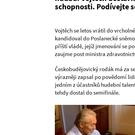
schopnosti. Podívejte s
Vojtěch se letos vrátil do vrcholn
kandidoval do Poslanecké sněmovn
příští vládě, jejíž jmenování se p
zaujme post ministra zdravotnict
Českobudějovický rodák má za se
výrazněji zapsal po povědomí lidí 
jedním z účastníků hudební talen
tehdy dostal do semifinále.