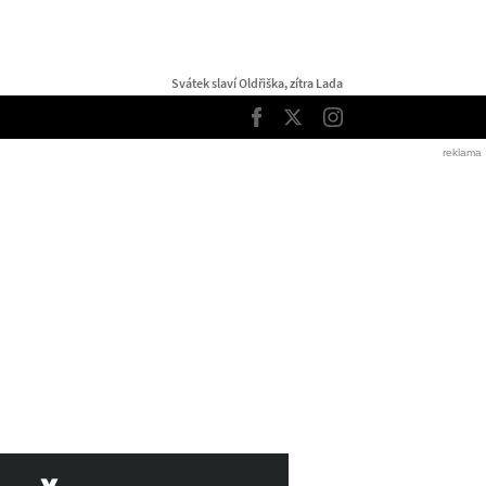
Svátek slaví Oldřiška, zítra Lada
TOP
Facebook
Twitter
Instagram