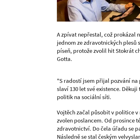
A zpívat nepřestal, což prokázal 
jednom ze zdravotnických plesů s
píseň, protože zvolil hit Stokrát
Gotta.
"S radostí jsem přijal pozvání na
slaví 130 let své existence. Děkuji
politik na sociální síti.
Vojtěch začal působit v politice 
zvolen poslancem. Od prosince té
zdravotnictví. Do čela úřadu se pa
Následně se stal českým velvysla