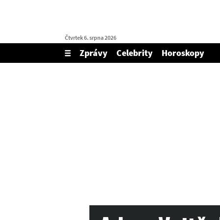
Čtvrtek 6. srpna 2026
Zprávy
Celebrity
Horoskopy
Zobrazit/skrýt
menu