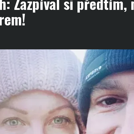
: Zazpíval si předtím, 
trem!