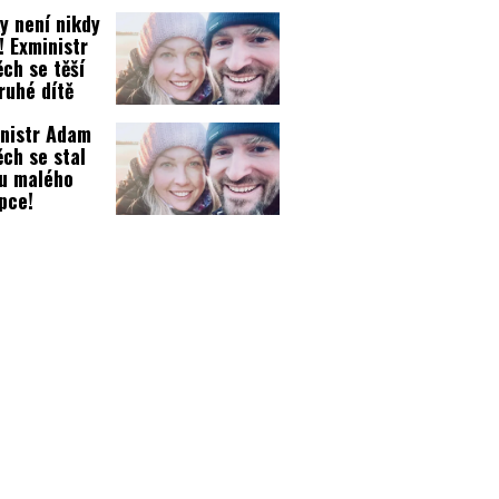
em!
y není nikdy
! Exministr
ěch se těší
ruhé dítě
nistr Adam
ěch se stal
u malého
pce!