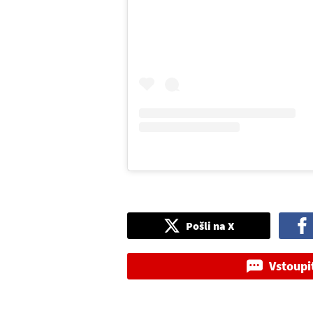
Pošli na X
Vstoupi