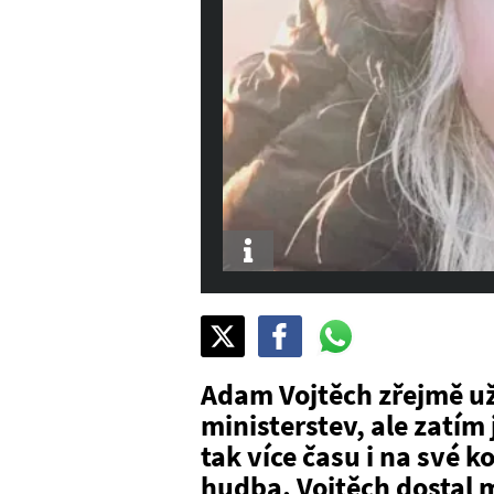
Info
Sdílet
Pošli
Pošli
na
na
na
X
Facebook
WhatsAppu
Adam Vojtěch zřejmě už 
ministerstev, ale zatí
tak více času i na své k
hudba. Vojtěch dostal 