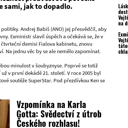
otc
e sami, jak to dopadlo.
Lásk
dost
Vojt
na d
é politiky. Andrej Babiš (ANO) jej přesvědčil, aby
Exmi
y. Exministr slavil úspěch a očekává se, že v
Vojt
o čtvrteční demisi Fialova kabinetu, znovu
táto
chla
ví. Na jednu věc by se ale nemělo zapomínat.
bou minulost v šoubyznyse. Poprvé se totiž
už v první dekádě 21. století. V roce 2005 byl
tové soutěže SuperStar. Pod přezdívkou Ken se
Vzpomínka na Karla
Gotta: Svědectví z útrob
Českého rozhlasu!