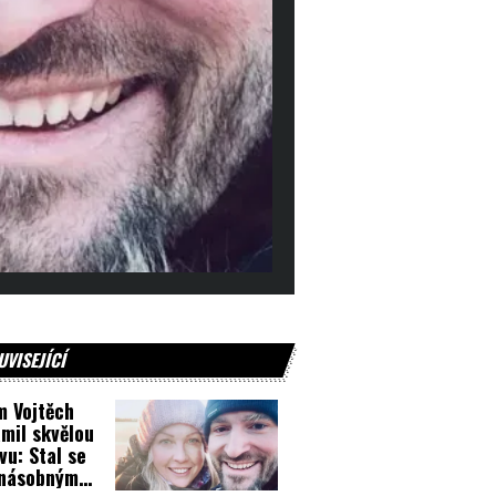
UVISEJÍCÍ
 Vojtěch
mil skvělou
vu: Stal se
jnásobným