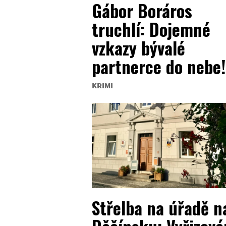
Gábor Boráros
truchlí: Dojemné
vzkazy bývalé
partnerce do nebe!
KRIMI
Střelba na úřadě n