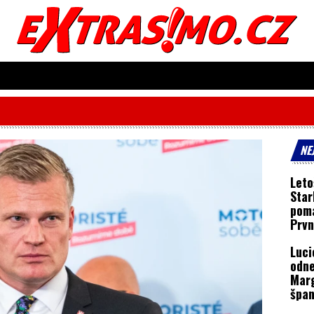
NE
Leto
Star
poma
Prvn
trén
Luci
odne
Mar
špan
osla