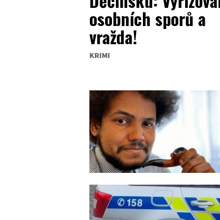
Děčínsku: Vyřizová
osobních sporů a
vražda!
KRIMI