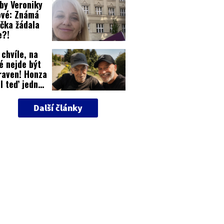
by Veroniky
odilo?
ové: Známá
čka žádala
e?!
 chvíle, na
é nejde být
raven! Honza
l teď jednu
Další články