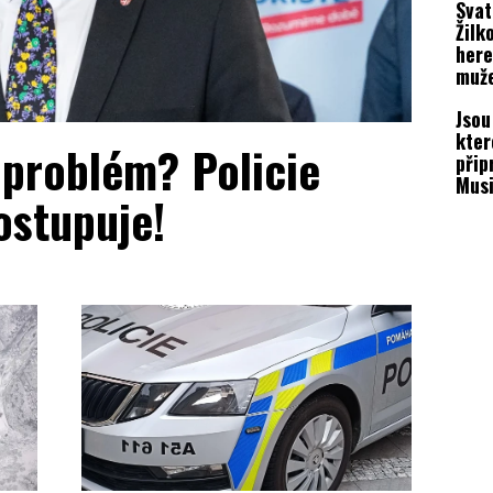
Svat
přih
Žilk
here
muž
Jsou
kter
 problém? Policie
přip
Musi
ostupuje!
zažil