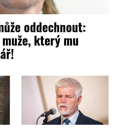
 může oddechnout:
a muže, který mu
ář!