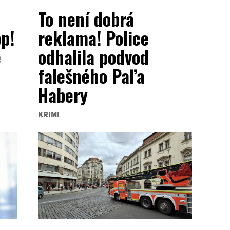
To není dobrá
p!
reklama! Police
é
odhalila podvod
falešného Paľa
Habery
KRIMI