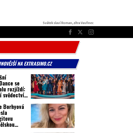
Svátek slaví Roman, zítra Vavřinec
TOP
Facebook
Twitter
Instagram
JNOVĚJŠÍ NA EXTRASIMO.CZ
šní
Dance se
lu rozjíždí:
í svědectví z
inků!
e Borhyová
sla
gitovu
ělskou
vu! Co se