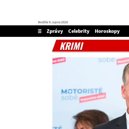
Neděle 9. srpna 2026
Zprávy
Celebrity
Horoskopy
Zobrazit/skrýt
menu
KRIMI