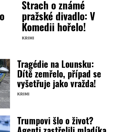
Strach o známé
Co
pražské divadlo: V
Komedii hořelo!
KRIMI
Tragédie na Lounsku:
Dítě zemřelo, případ se
vyšetřuje jako vražda!
KRIMI
Trumpovi šlo o život?
Agenti zastřelili mladíka