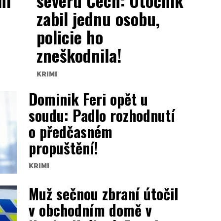
ní
severu Čech: Útočník
zabil jednu osobu,
policie ho
zneškodnila!
KRIMI
Dominik Feri opět u
soudu: Padlo rozhodnutí
o předčasném
propuštění!
KRIMI
Muž sečnou zbraní útočil
v obchodním domě v