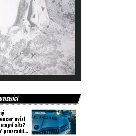
UVISEJÍCÍ
mý
uencer uvízl
licejní síti?
 prozradila