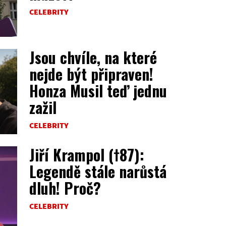
CELEBRITY
Jsou chvíle, na které
nejde být připraven!
Honza Musil teď jednu
zažil
CELEBRITY
Jiří Krampol (†87):
Legendě stále narůstá
dluh! Proč?
CELEBRITY