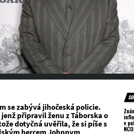
SO
 se zabývá jihočeská policie.
Zná
jenž připravil ženu z Táborska o
infl
tože dotyčná uvěřila, že si píše s
v po
NCOZ
dským hercem Johnnym