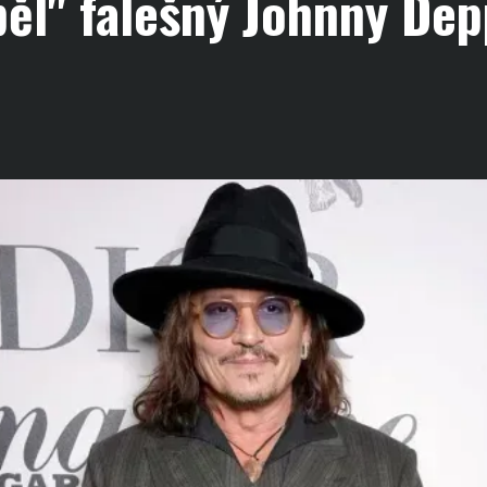
ěl" falešný Johnny Dep