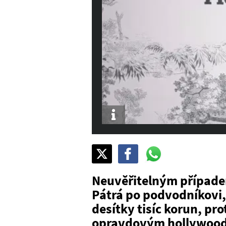
Info
Sdílet
Pošli
Pošli
na
na
na
X
Facebook
WhatsAppu
Neuvěřitelným případem
Pátrá po podvodníkovi, 
desítky tisíc korun, pro
opravdovým hollywoo