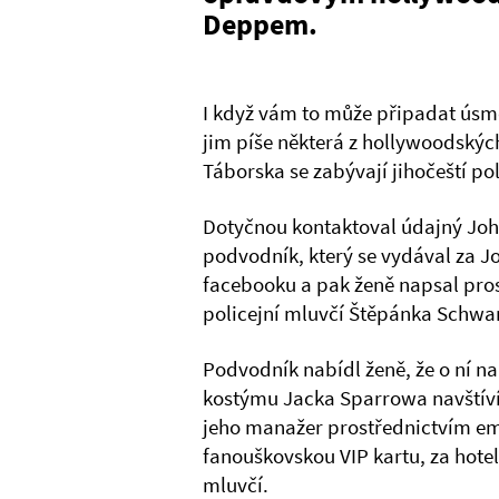
Deppem.
I když vám to může připadat úsměv
jim píše některá z hollywoodskýc
Táborska se zabývají jihočeští pol
Dotyčnou kontaktoval údajný Joh
podvodník, který se vydával za J
facebooku a pak ženě napsal pro
policejní mluvčí Štěpánka Schwa
Podvodník nabídl ženě, že o ní nap
kostýmu Jacka Sparrowa navštíví
jeho manažer prostřednictvím ema
fanouškovskou VIP kartu, za hote
mluvčí.