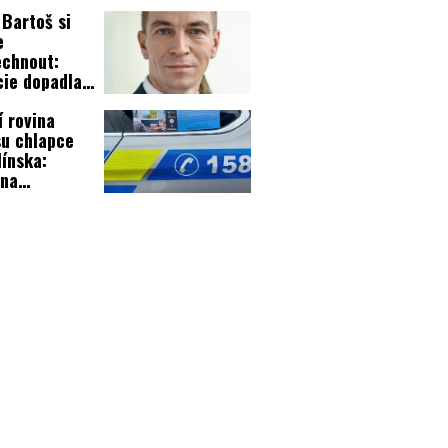
ily!
 Bartoš si
e
chnout:
cie dopadla
, který mu
í rovina
ekal
u chlapce
elář!
línska:
ina
něného
vé
luvila!