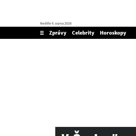
Neděle 9. srpna 2026
Zprávy
Celebrity
Horoskopy
Zobrazit/skrýt
menu