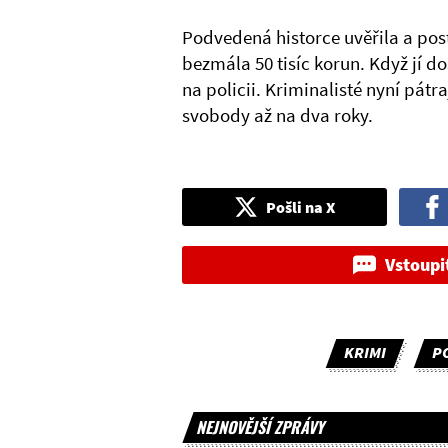
Podvedená historce uvěřila a po
bezmála 50 tisíc korun. Když jí do
na policii. Kriminalisté nyní pátra
svobody až na dva roky.
Pošli na X
Vstoupi
KRIMI
PO
NEJNOVĚJŠÍ ZPRÁVY