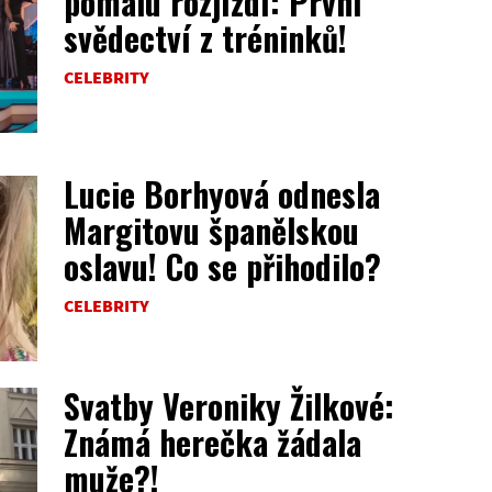
pomalu rozjíždí: První
svědectví z tréninků!
CELEBRITY
Lucie Borhyová odnesla
Margitovu španělskou
oslavu! Co se přihodilo?
CELEBRITY
Svatby Veroniky Žilkové:
Známá herečka žádala
muže?!