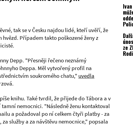
deta
Ivan
můž
odde
Poli
muže
né, tak se v Česku najdou lidé, kteří uvěří, že
Dalš
rozs
h hvězd. Případem takto poškozené ženy z
únos
kanc
icisté.
ze Z
Rod
obvi
nny Depp. "Přesněji řečeno neznámý
popr
ohnnyho Deppa. Měl vytvořený profil na
prom
střednictvím soukromého chatu,"
uvedla
rzová.
íše knihu. Také tvrdil, že přijede do Tábora a v
 tamní nemocnici. "Následně ženu kontaktoval
ilu a požadoval po ní celkem čtyři platby - za
l, za služby a za návštěvu nemocnice," popsala