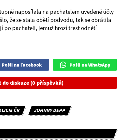
stupně naposílala na pachatelem uvedené účty
šlo, že se stala obětí podvodu, tak se obrátila
jí po pachateli, jemuž hrozí trest odnětí
Pošli na Facebook
Pošli na WhatsApp
t do diskuze (0 příspěvků)
LICIE ČR
JOHNNY DEPP