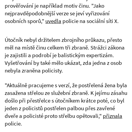
prověřování je například motiv činu. "Jako
nejpravděpodobnější verze se jeví vyřizování
osobních sporů,"
uvedla
policie na sociální síti X.
Útočník nebyl držitelem zbrojního průkazu, přesto
měl na místě činu celkem tři zbraně. Strážci zákona
je zajistili a podrobí je balistickým expertizám.
Vyšetřování by také mělo ukázat, zda jedna z osob
nebyla zraněna policisty.
"Aktuálně pracujeme s verzí, že postřelená žena byla
zasažena střelou ze služební zbraně. K jejímu zásahu
došlo při přestřelce s útočníkem krátce poté, co byl
jeden z policistů postřelen palbou přes zavřené
dveře a policisté proto střelbu opětovali,"
přiznala
policie.