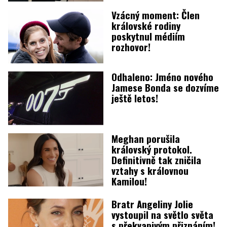
Vzácný moment: Člen
královské rodiny
poskytnul médiím
rozhovor!
Odhaleno: Jméno nového
Jamese Bonda se dozvíme
ještě letos!
Meghan porušila
královský protokol.
Definitivně tak zničila
vztahy s královnou
Kamilou!
Bratr Angeliny Jolie
vystoupil na světlo světa
s překvapivým přiznáním!