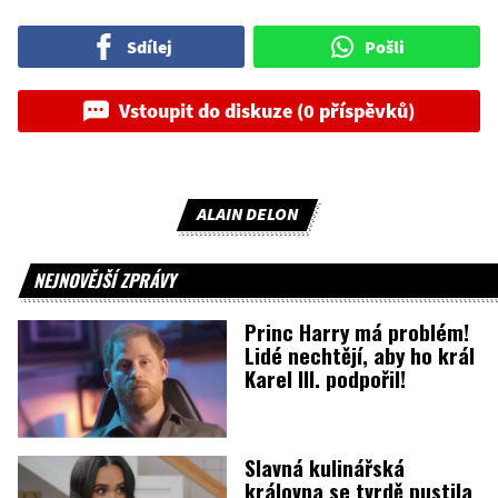
Sdílej
Pošli
Vstoupit do diskuze (0 příspěvků)
ALAIN DELON
NEJNOVĚJŠÍ ZPRÁVY
Princ Harry má problém!
Lidé nechtějí, aby ho král
Karel III. podpořil!
Slavná kulinářská
královna se tvrdě pustila