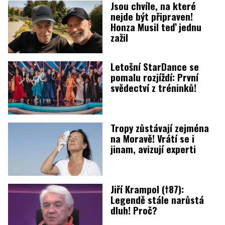
Jsou chvíle, na které
nejde být připraven!
Honza Musil teď jednu
zažil
Letošní StarDance se
pomalu rozjíždí: První
svědectví z tréninků!
Tropy zůstávají zejména
na Moravě! Vrátí se i
jinam, avizují experti
Jiří Krampol (†87):
Legendě stále narůstá
dluh! Proč?