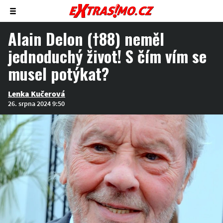
Zobrazit/skrýt
menu
Alain Delon (†88) neměl
jednoduchý život! S čím vím se
musel potýkat?
Lenka Kučerová
26. srpna 2024 9:50