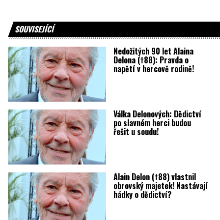
SOUVISEJÍCÍ
Nedožitých 90 let Alaina
Delona (†88): Pravda o
napětí v hercově rodině!
Válka Delonových: Dědictví
po slavném herci budou
řešit u soudu!
Alain Delon (†88) vlastnil
obrovský majetek! Nastávají
hádky o dědictví?