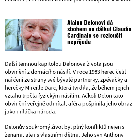
Alainu Delonovi dá
sbohem na dálku! Claudia
Cardinale se rozloučit
nepřijede
Další temnou kapitolou Delonova života jsou
obvinění z domácího násilí. V roce 1983 herec čelil
nařčení ze strany své bývalé partnerky, zpěvačky a
herečky Mireille Darc, která tvrdila, že během jejich
vztahu trpěla fyzickým násilím. Ačkoli Delon tato
obvinění veřejně odmítal, aféra pošpinila jeho obraz
jako miláčka národa.
Delonův soukromý život byl plný konfliktů nejen s
ženami, ale i s vlastními dětmi. Jeho syn Anthony