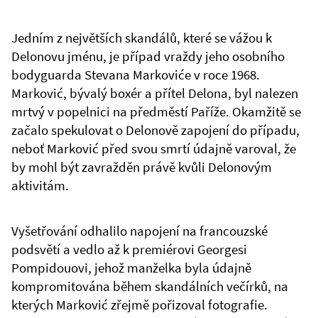
Jedním z největších skandálů, které se vážou k
Delonovu jménu, je případ vraždy jeho osobního
bodyguarda Stevana Markoviće v roce 1968.
Marković, bývalý boxér a přítel Delona, byl nalezen
mrtvý v popelnici na předměstí Paříže. Okamžitě se
začalo spekulovat o Delonově zapojení do případu,
neboť Marković před svou smrtí údajně varoval, že
by mohl být zavražděn právě kvůli Delonovým
aktivitám.
Vyšetřování odhalilo napojení na francouzské
podsvětí a vedlo až k premiérovi Georgesi
Pompidouovi, jehož manželka byla údajně
kompromitována během skandálních večírků, na
kterých Marković zřejmě pořizoval fotografie.