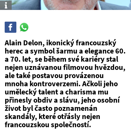
Info
Sdílet
Sdílej
na
WhatsAppu
Alain Delon, ikonický francouzský
herec a symbol šarmu a elegance 60.
a 70. let, se během své kariéry stal
nejen uznávanou filmovou hvězdou,
ale také postavou provázenou
mnoha kontroverzemi. Ačkoli jeho
umělecký talent a charisma mu
přinesly obdiv a slávu, jeho osobní
život byl často poznamenán
skandály, které otřásly nejen
francouzskou společností.