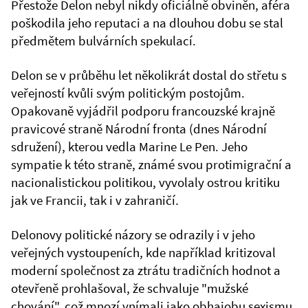
Přestože Delon nebyl nikdy oficiálně obviněn, aféra
poškodila jeho reputaci a na dlouhou dobu se stal
předmětem bulvárních spekulací.
Delon se v průběhu let několikrát dostal do střetu s
veřejností kvůli svým politickým postojům.
Opakovaně vyjádřil podporu francouzské krajně
pravicové straně Národní fronta (dnes Národní
sdružení), kterou vedla Marine Le Pen. Jeho
sympatie k této straně, známé svou protimigrační a
nacionalistickou politikou, vyvolaly ostrou kritiku
jak ve Francii, tak i v zahraničí.
Delonovy politické názory se odrazily i v jeho
veřejných vystoupeních, kde například kritizoval
moderní společnost za ztrátu tradičních hodnot a
otevřeně prohlašoval, že schvaluje "mužské
chování", což mnozí vnímali jako obhajobu sexismu.