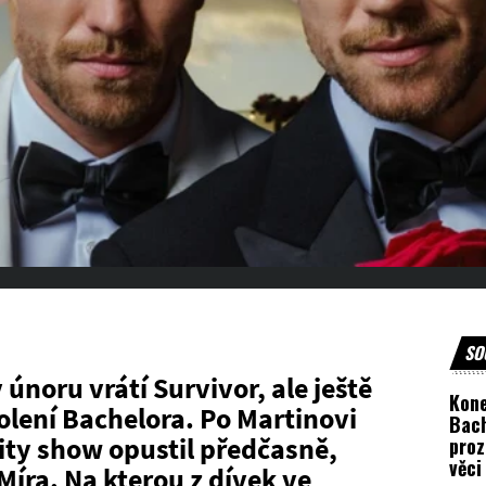
SO
únoru vrátí Survivor, ale ještě
Kone
olení Bachelora. Po Martinovi
Bach
ity show opustil předčasně,
proz
věci
 Míra. Na kterou z dívek ve