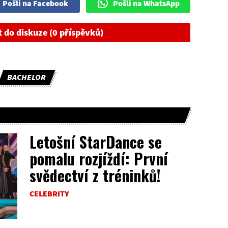
Pošli na Facebook
Pošli na WhatsApp
t do diskuze (0 příspěvků)
BACHELOR
Letošní StarDance se
pomalu rozjíždí: První
svědectví z tréninků!
CELEBRITY