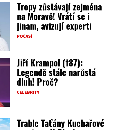
Tropy zůstávají zejména
na Moravě! Vrátí se i
jinam, avizují experti
POČASÍ
Jiří Krampol (†87):
Legendě stále narůstá
dluh! Proč?
CELEBRITY
Trable Taťány Kuchařové