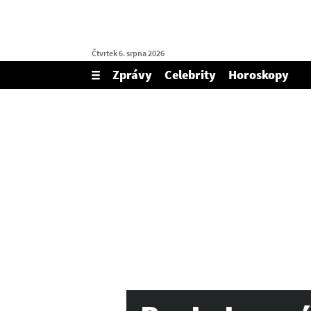
Čtvrtek 6. srpna 2026
Zprávy
Celebrity
Horoskopy
Zobrazit/skrýt
menu