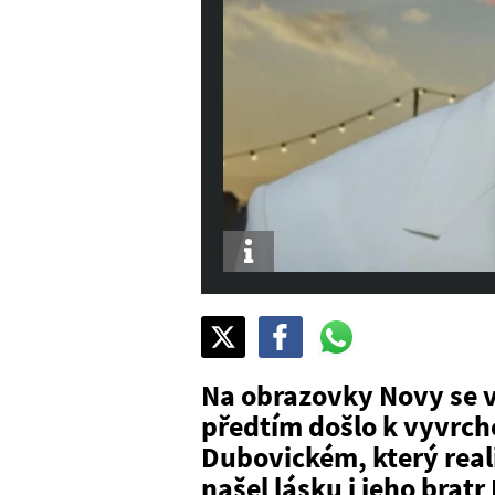
Info
Sdílet
Pošli
Pošli
na
na
na
X
Facebook
WhatsAppu
Na obrazovky Novy se v 
předtím došlo k vyvrch
Dubovickém, který real
našel lásku i jeho bratr