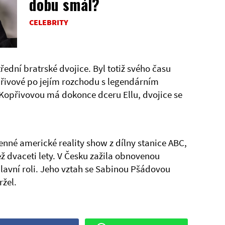
dobu smál?
CELEBRITY
ední bratrské dvojice. Byl totiž svého času
ivové po jejím rozchodu s legendárním
Kopřivovou má dokonce dceru Ellu, dvojice se
enné americké reality show z dílny stanice ABC,
než dvaceti lety. V Česku zažila obnovenou
avní roli. Jeho vztah se Sabinou Pšádovou
ržel.