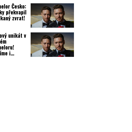
elor Česko:
ky překvapil
kaný zvrat!
ový unikát v
kém
eloru!
íme i
rtnera
ivové