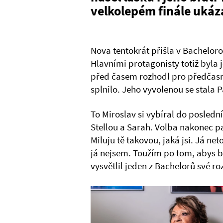
velkolepém finále ukáz
Nova tentokrát přišla v Bacheloro
Hlavními protagonisty totiž byla
před časem rozhodl pro předčasný
splnilo. Jeho vyvolenou se stala 
To Miroslav si vybíral do poslední
Stellou a Sarah. Volba nakonec p
Miluju tě takovou, jaká jsi. Já n
já nejsem. Toužím po tom, abys by
vysvětlil jeden z Bachelorů své ro