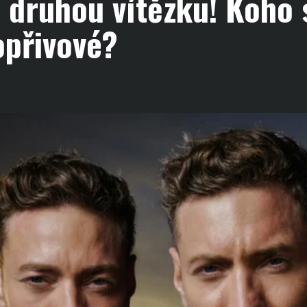
druhou vítězku! Koho s
opřivové?