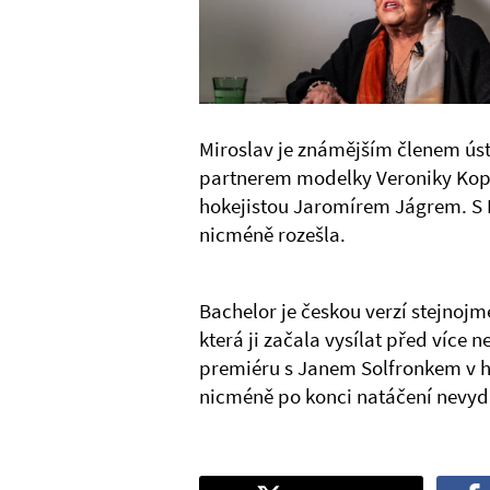
Miroslav je známějším členem ústř
partnerem modelky Veroniky Kopř
hokejistou Jaromírem Jágrem. S 
nicméně rozešla.
Bachelor je českou verzí stejnojm
která ji začala vysílat před více 
premiéru s Janem Solfronkem v hl
nicméně po konci natáčení nevyd