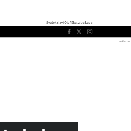
Svátek slaví Oldřiška, zítra Lada
TOP
Facebook
Twitter
Instagram