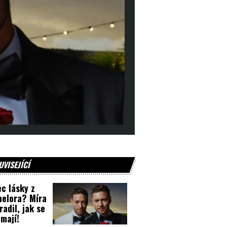
UVISEJÍCÍ
c lásky z
elora? Míra
radil, jak se
 mají!