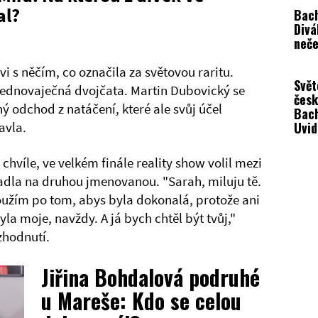
al?
Bach
Divá
neče
vi s něčím, co označila za světovou raritu.
Svět
 jednovaječná dvojčata. Martin Dubovický se
čes
 odchod z natáčení, které ale svůj účel
Bach
Uvid
Pavla.
expa
Kopř
 chvíle, ve velkém finále reality show volil mezi
adla na druhou jmenovanou. "Sarah, miluju tě.
etoužím po tom, abys byla dokonalá, protože ani
la moje, navždy. A já bych chtěl být tvůj,"
zhodnutí.
Jiřina Bohdalová podruhé
u Mareše: Kdo se celou