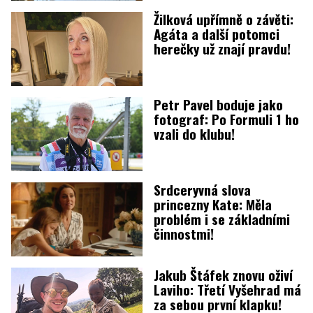
Žilková upřímně o závěti:
Agáta a další potomci
herečky už znají pravdu!
Petr Pavel boduje jako
fotograf: Po Formuli 1 ho
vzali do klubu!
Srdceryvná slova
princezny Kate: Měla
problém i se základními
činnostmi!
Jakub Štáfek znovu oživí
Laviho: Třetí Vyšehrad má
za sebou první klapku!