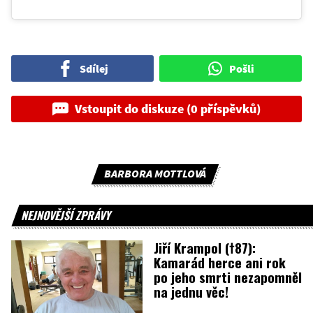
Sdílej
Pošli
Vstoupit do diskuze (0 příspěvků)
BARBORA MOTTLOVÁ
NEJNOVĚJŠÍ ZPRÁVY
Jiří Krampol (†87):
Kamarád herce ani rok
po jeho smrti nezapomněl
na jednu věc!