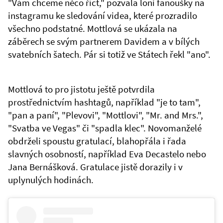
"Vám chceme něco říct," pozvala loni fanoušky na
instagramu ke sledování videa, které prozradilo
všechno podstatné. Mottlová se ukázala na
záběrech se svým partnerem Davidem a v bílých
svatebních šatech. Pár si totiž ve Státech řekl "ano".
Mottlová to pro jistotu ještě potvrdila
prostřednictvím hashtagů, například "je to tam",
"pan a paní", "Plevovi", "Mottlovi", "Mr. and Mrs.",
"Svatba ve Vegas" či "spadla klec". Novomanželé
obdrželi spoustu gratulací, blahopřála i řada
slavných osobností, například Eva Decastelo nebo
Jana Bernášková. Gratulace jistě dorazily i v
uplynulých hodinách.