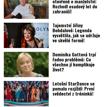
otevřeně o manželství:
Rozhodl osudový let do
zahraničí!
Tajemství Jiřiny
Bohdalové: Legenda
vysvětlila, jak se udržuje
ve skvělé formě!
Dominika Gottová trpí
řadou problémů: Co
všechno jí komplikuje
život?
Letošní StarDance se
pomalu rozjíždí: První
svědectví z tréninků!