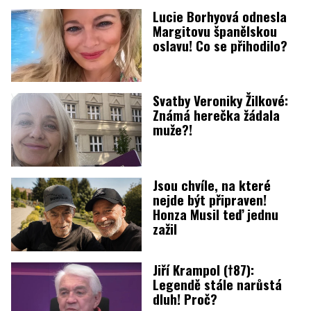
Lucie Borhyová odnesla
Margitovu španělskou
oslavu! Co se přihodilo?
Svatby Veroniky Žilkové:
Známá herečka žádala
muže?!
Jsou chvíle, na které
nejde být připraven!
Honza Musil teď jednu
zažil
Jiří Krampol (†87):
Legendě stále narůstá
dluh! Proč?