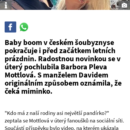
Info
Sdílet
Sdílej
na
WhatsAppu
Baby boom v českém šoubyznyse
pokračuje i před začátkem letních
prázdnin. Radostnou novinkou se v
úterý pochlubila Barbora Pleva
Mottlová. S manželem Davidem
originálním způsobem oznámila, že
čeká miminko.
"Kdo má z naší rodiny asi největší pandírko?"
zeptala se Mottlová v úterý fanoušků na sociální síti.
Součástí příspěvku bylo video, na kterém ukázala