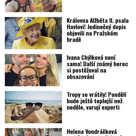
Královna Alžběta II. psala
Havlovi! Jedinečný dopis
objevili na Pražském
hradě
Ivana Chýlková není
sama! Další známý herec
si postěžoval na
obsazování
Tropy se vrátily! Pondělí
bude ještě teplejší než
neděle, varují experti
Helena Vondráčková