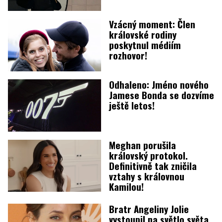
Vzácný moment: Člen
královské rodiny
poskytnul médiím
rozhovor!
Odhaleno: Jméno nového
Jamese Bonda se dozvíme
ještě letos!
Meghan porušila
královský protokol.
Definitivně tak zničila
vztahy s královnou
Kamilou!
Bratr Angeliny Jolie
vystoupil na světlo světa