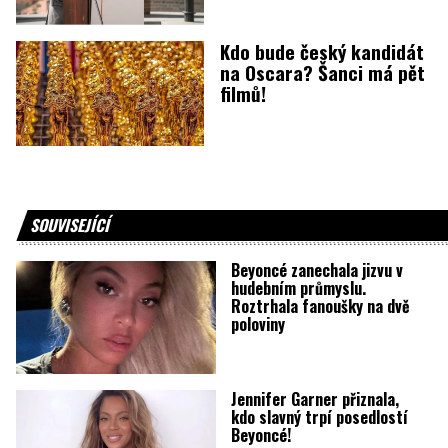
Kdo bude český kandidát
na Oscara? Šanci má pět
filmů!
SOUVISEJÍCÍ
Beyoncé zanechala jizvu v
hudebním průmyslu.
Roztrhala fanoušky na dvě
poloviny
Jennifer Garner přiznala,
kdo slavný trpí posedlostí
Beyoncé!