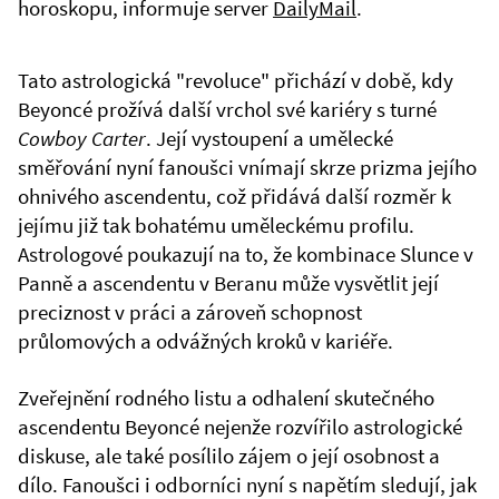
horoskopu, informuje server
DailyMail
.
Tato astrologická "revoluce" přichází v době, kdy
Beyoncé prožívá další vrchol své kariéry s turné
Cowboy Carter
. Její vystoupení a umělecké
směřování nyní fanoušci vnímají skrze prizma jejího
ohnivého ascendentu, což přidává další rozměr k
jejímu již tak bohatému uměleckému profilu.
Astrologové poukazují na to, že kombinace Slunce v
Panně a ascendentu v Beranu může vysvětlit její
preciznost v práci a zároveň schopnost
průlomových a odvážných kroků v kariéře.
Zveřejnění rodného listu a odhalení skutečného
ascendentu Beyoncé nejenže rozvířilo astrologické
diskuse, ale také posílilo zájem o její osobnost a
dílo. Fanoušci i odborníci nyní s napětím sledují, jak