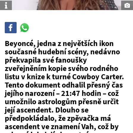
Info
Sdílet
Sdílej
na
WhatsAppu
Beyoncé, jedna z největších ikon
současné hudební scény, nedávno
překvapila své fanoušky
zveřejněním kopie svého rodného
listu v knize k turné Cowboy Carter.
Tento dokument odhalil přesný čas
jejího narození – 21:47 hodin – což
umožnilo astrologům přesně určit
její ascendent. Dlouho se
předpokládalo, že zpěvačka má
ascendent ve znamení Vah, což by