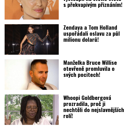
s překvapivým přiznáním!
Zendaya a Tom Holland
uspořádali oslavu za půl
milionu dolarů!
Manželka Bruce Willise
otevřeně promluvila o
svých pocitech!
Whoopi Goldbergová
prozradila, proč ji
nechtěli do nejslavnějších
rolí!