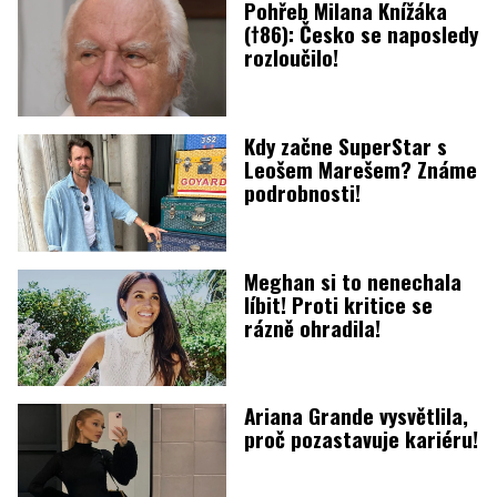
Pohřeb Milana Knížáka
(†86): Česko se naposledy
rozloučilo!
Kdy začne SuperStar s
Leošem Marešem? Známe
podrobnosti!
Meghan si to nenechala
líbit! Proti kritice se
rázně ohradila!
Ariana Grande vysvětlila,
proč pozastavuje kariéru!