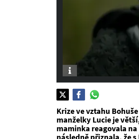
Info
Sdílet
Pošli
Pošli
na
na
na
X
Facebook
WhatsAppu
Krize ve vztahu Bohuše
manželky Lucie je větší
maminka reagovala na 
následně přiznala, že s