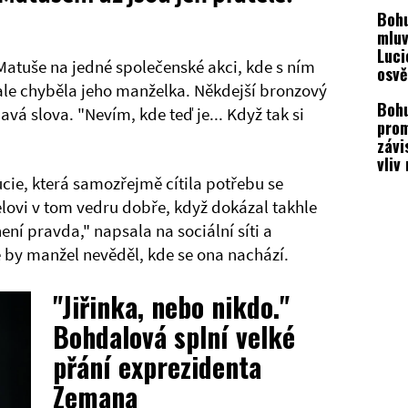
Luci
Boh
mluv
Luci
Matuše na jedné společenské akci, kde s ním
osvě
 ale chyběla jeho manželka. Někdejší bronzový
u ni
Boh
avá slova. "Nevím, kde teď je... Když tak si
prom
závi
vliv
vzta
ucie, která samozřejmě cítila potřebu se
man
elovi v tom vedru dobře, když dokázal takhle
ení pravda," napsala na sociální síti a
že by manžel nevěděl, kde se ona nachází.
"Jiřinka, nebo nikdo."
Bohdalová splní velké
přání exprezidenta
Zemana