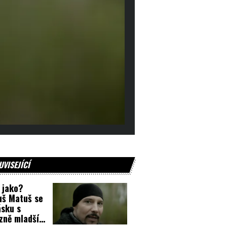
UVISEJÍCÍ
 jako?
š Matuš se
ásku s
zně mladší