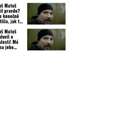
í nestydí!
uš Matuš
il pravdu?
e konečně
tlila, jak to
ch doma je!
uš Matuš
luvil o
slosti! Má
 na jeho
h s
želkou