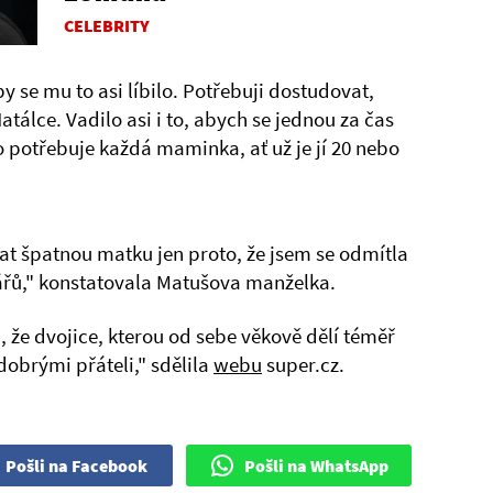
CELEBRITY
 se mu to asi líbilo. Potřebuji dostudovat,
tálce. Vadilo asi i to, abych se jednou za čas
o potřebuje každá maminka, ať už je jí 20 nebo
t špatnou matku jen proto, že jsem se odmítla
nářů," konstatovala Matušova manželka.
, že dvojice, kterou od sebe věkově dělí téměř
 dobrými přáteli," sdělila
webu
super.cz.
Pošli na Facebook
Pošli na WhatsApp