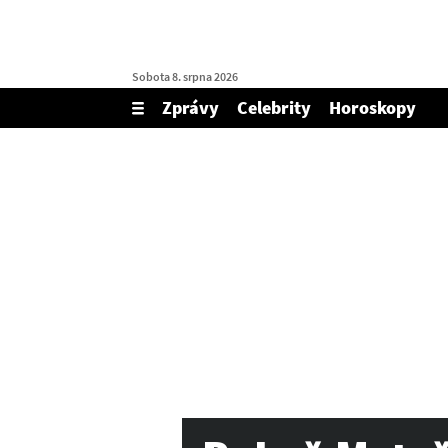
Sobota 8. srpna 2026
Zprávy
Celebrity
Horoskopy
Zobrazit/skrýt
menu