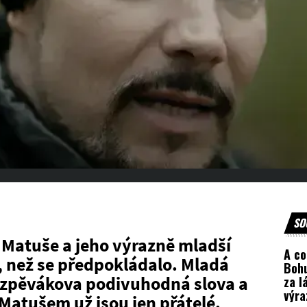
SO
 Matuše a jeho výrazně mladší
A co
, než se předpokládalo. Mladá
Bohu
zpěvákova podivuhodná slova a
za l
výra
 Matušem už jsou jen přátelé.