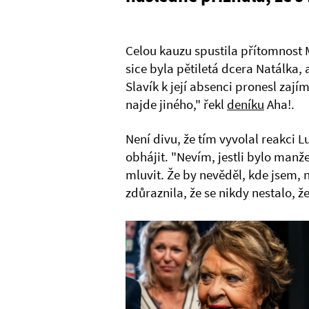
Celou kauzu spustila přítomnost 
sice byla pětiletá dcera Natálka,
Slavík k její absenci pronesl zajím
najde jiného," řekl
deníku
Aha!.
Není divu, že tím vyvolal reakci L
obhájit. "Nevím, jestli bylo manž
mluvit. Že by nevěděl, kde jsem, n
zdůraznila, že se nikdy nestalo, 