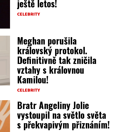
ještě letos!
CELEBRITY
Meghan porušila
královský protokol.
Definitivně tak zničila
vztahy s královnou
Kamilou!
CELEBRITY
Bratr Angeliny Jolie
vystoupil na světlo světa
s překvapivým přiznáním!