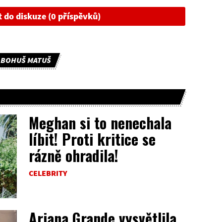
t do diskuze (0 příspěvků)
BOHUŠ MATUŠ
Meghan si to nenechala
líbit! Proti kritice se
rázně ohradila!
CELEBRITY
Ariana Grande vysvětlila,