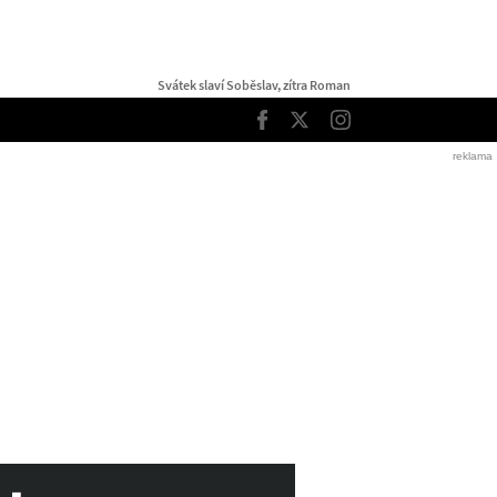
Svátek slaví Soběslav, zítra Roman
TOP
Facebook
Twitter
Instagram