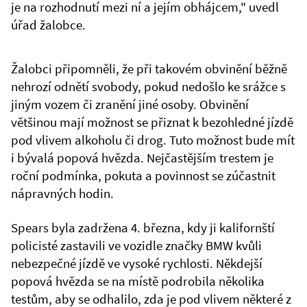
je na rozhodnutí mezi ní a jejím obhájcem," uvedl
úřad žalobce.
Žalobci připomněli, že při takovém obvinění běžně
nehrozí odnětí svobody, pokud nedošlo ke srážce s
jiným vozem či zranění jiné osoby. Obvinění
většinou mají možnost se přiznat k bezohledné jízdě
pod vlivem alkoholu či drog. Tuto možnost bude mít
i bývalá popová hvězda. Nejčastějším trestem je
roční podmínka, pokuta a povinnost se zúčastnit
nápravných hodin.
Spears byla zadržena 4. března, kdy ji kalifornští
policisté zastavili ve vozidle značky BMW kvůli
nebezpečné jízdě ve vysoké rychlosti. Někdejší
popová hvězda se na místě podrobila několika
testům, aby se odhalilo, zda je pod vlivem některé z