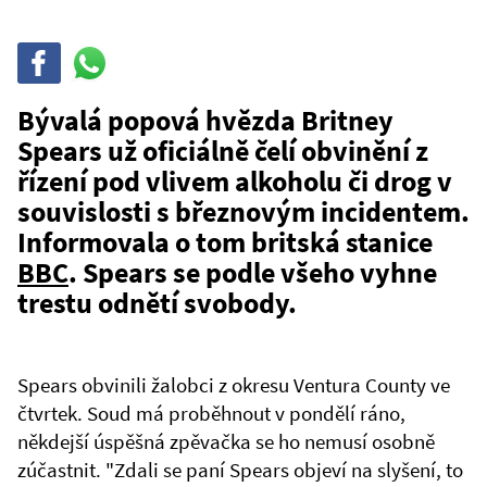
Sdílet
Sdílej
na
WhatsAppu
Bývalá popová hvězda Britney
Spears už oficiálně čelí obvinění z
řízení pod vlivem alkoholu či drog v
souvislosti s březnovým incidentem.
Informovala o tom britská stanice
BBC
. Spears se podle všeho vyhne
trestu odnětí svobody.
Spears obvinili žalobci z okresu Ventura County ve
čtvrtek. Soud má proběhnout v pondělí ráno,
někdejší úspěšná zpěvačka se ho nemusí osobně
zúčastnit. "Zdali se paní Spears objeví na slyšení, to