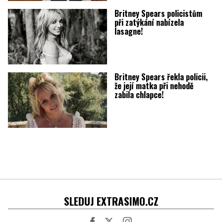
Britney Spears policistům
při zatýkání nabízela
lasagne!
Britney Spears řekla policii,
že její matka při nehodě
zabila chlapce!
SLEDUJ EXTRASIMO.CZ