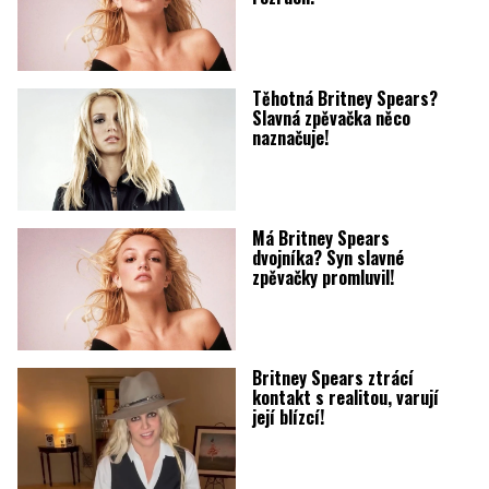
Těhotná Britney Spears?
Slavná zpěvačka něco
naznačuje!
Má Britney Spears
dvojníka? Syn slavné
zpěvačky promluvil!
Britney Spears ztrácí
kontakt s realitou, varují
její blízcí!