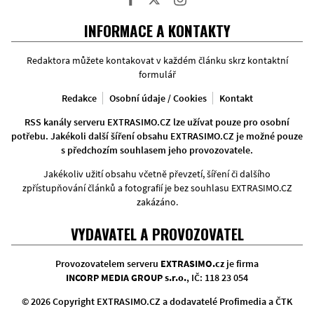
Facebook
Twitter
Instagram
INFORMACE A KONTAKTY
Redaktora můžete kontakovat v každém článku skrz kontaktní
formulář
Redakce
Osobní údaje / Cookies
Kontakt
RSS kanály serveru EXTRASIMO.CZ lze užívat pouze pro osobní
potřebu. Jakékoli další šíření obsahu EXTRASIMO.CZ je možné pouze
s předchozím souhlasem jeho provozovatele.
Jakékoliv užití obsahu včetně převzetí, šíření či dalšího
zpřístupňování článků a fotografií je bez souhlasu EXTRASIMO.CZ
zakázáno.
VYDAVATEL A PROVOZOVATEL
Provozovatelem serveru
EXTRASIMO.cz
je firma
INCORP MEDIA GROUP s.r.o.
, IČ: 118 23 054
© 2026 Copyright EXTRASIMO.CZ a dodavatelé Profimedia a ČTK