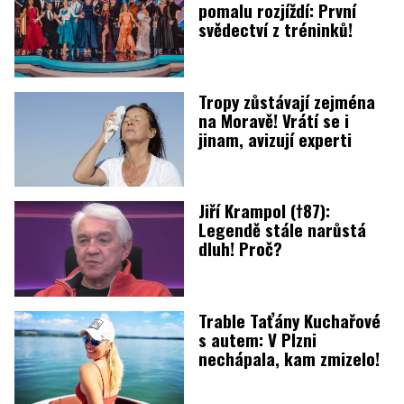
pomalu rozjíždí: První
svědectví z tréninků!
Tropy zůstávají zejména
na Moravě! Vrátí se i
jinam, avizují experti
Jiří Krampol (†87):
Legendě stále narůstá
dluh! Proč?
Trable Taťány Kuchařové
s autem: V Plzni
nechápala, kam zmizelo!