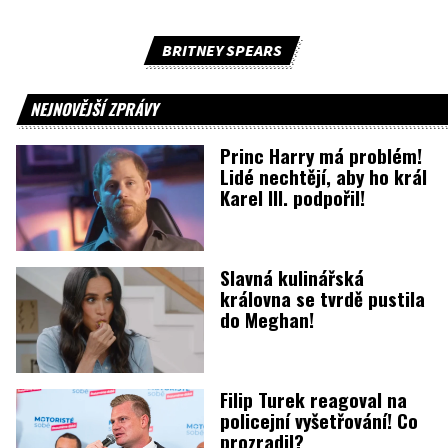
BRITNEY SPEARS
NEJNOVĚJŠÍ ZPRÁVY
Princ Harry má problém!
Lidé nechtějí, aby ho král
Karel III. podpořil!
Slavná kulinářská
královna se tvrdě pustila
do Meghan!
Filip Turek reagoval na
policejní vyšetřování! Co
prozradil?