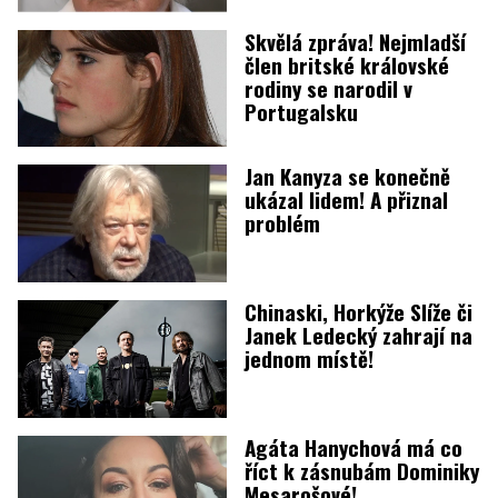
Skvělá zpráva! Nejmladší
člen britské královské
rodiny se narodil v
Portugalsku
Jan Kanyza se konečně
ukázal lidem! A přiznal
problém
Chinaski, Horkýže Slíže či
Janek Ledecký zahrají na
jednom místě!
Agáta Hanychová má co
říct k zásnubám Dominiky
Mesarošové!