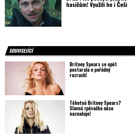
hasičům! Využili ho i Češi
SOUVISEJÍCÍ
Britney Spears se opět
postarala o pořádný
rozruch!
Těhotná Britney Spears?
Slavná zpěvačka něco
naznačuje!