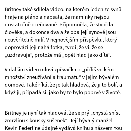
Britney také sdílela video, na kterém jeden ze synů
hraje na piáno a napsala, že maminky nejsou
dostatečně oceňované. Připomněla, že stvořila
člověka, a dokonce dva a že oba její synové jsou
neuvěřitelně milí. V nejnovějším příspěvku, který
doprovází její nahá fotka, tvrdí, že ví, že se
„uzdravuje“, protože má „opět hlad jako dítě“.
V dalším videu mluví zpěvačka o „příliš velkém
množství zneužívání a traumatu“ v jejím bývalém
domově. Také říká, že je tak hladová, že ji to bolí, a
když jí, připadá si, jako by to bylo poprvé v životě.
Britney je nyní tak hladová, že se prý „chystá sníst
zmrzlinu s kousky sušenek“. Její bývalý manžel
Kevin Federline údajně vydává knihu s názvem You