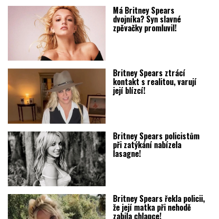
Má Britney Spears
dvojníka? Syn slavné
zpěvačky promluvil!
Britney Spears ztrácí
kontakt s realitou, varují
její blízcí!
Britney Spears policistům
při zatýkání nabízela
lasagne!
Britney Spears řekla policii,
že její matka při nehodě
zabila chlapce!