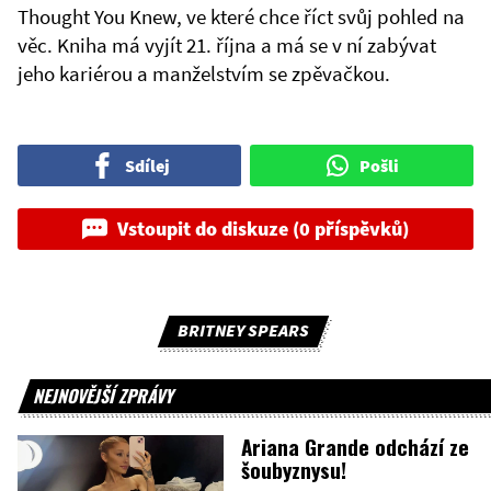
Thought You Knew, ve které chce říct svůj pohled na
věc. Kniha má vyjít 21. října a má se v ní zabývat
jeho kariérou a manželstvím se zpěvačkou.
Sdílej
Pošli
Vstoupit do diskuze (0 příspěvků)
BRITNEY SPEARS
NEJNOVĚJŠÍ ZPRÁVY
Ariana Grande odchází ze
šoubyznysu!