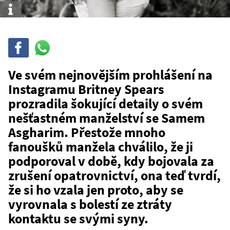
Info
Sdílet
Sdílej
na
WhatsAppu
Ve svém nejnovějším prohlášení na
Instagramu Britney Spears
prozradila šokující detaily o svém
nešťastném manželství se Samem
Asgharim. Přestože mnoho
fanoušků manžela chválilo, že ji
podporoval v době, kdy bojovala za
zrušení opatrovnictví, ona teď tvrdí,
že si ho vzala jen proto, aby se
vyrovnala s bolestí ze ztráty
kontaktu se svými syny.