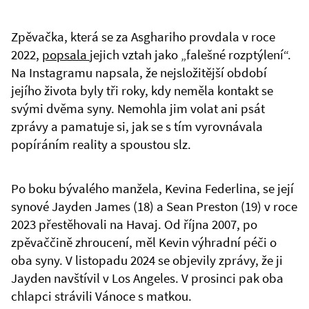
Zpěvačka, která se za Asghariho provdala v roce
2022,
popsala
jejich vztah jako „falešné rozptýlení“.
Na Instagramu napsala, že nejsložitější období
jejího života byly tři roky, kdy neměla kontakt se
svými dvěma syny. Nemohla jim volat ani psát
zprávy a pamatuje si, jak se s tím vyrovnávala
popíráním reality a spoustou slz.
Po boku bývalého manžela, Kevina Federlina, se její
synové Jayden James (18) a Sean Preston (19) v roce
2023 přestěhovali na Havaj. Od října 2007, po
zpěvaččině zhroucení, měl Kevin výhradní péči o
oba syny. V listopadu 2024 se objevily zprávy, že ji
Jayden navštívil v Los Angeles. V prosinci pak oba
chlapci strávili Vánoce s matkou.