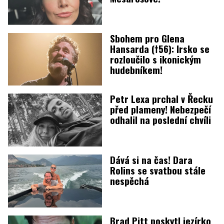
Sbohem pro Glena
Hansarda (†56): Irsko se
rozloučilo s ikonickým
hudebníkem!
Petr Lexa prchal v Řecku
před plameny! Nebezpečí
odhalil na poslední chvíli
Dává si na čas! Dara
Rolins se svatbou stále
nespěchá
Brad Pitt poskytl jezírko