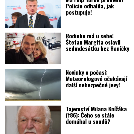
Policie odhalila, jak
postupuje!
Rodinku má u sebe!
Štefan Margita oslavil
sedmdesátku bez Haničky
Novinky o počasí:
Meteorologové očekávají
další nebezpečné jevy!
Tajemství Milana Knížáka
(†86): Čeho se stále
domáhal u soudů?