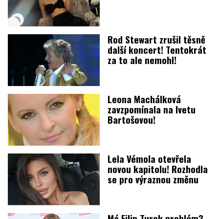
Rod Stewart zrušil těsně
další koncert! Tentokrát
za to ale nemohl!
Leona Machálková
zavzpomínala na Ivetu
Bartošovou!
Lela Vémola otevřela
novou kapitolu! Rozhodla
se pro výraznou změnu
Má Filip Turek problém?