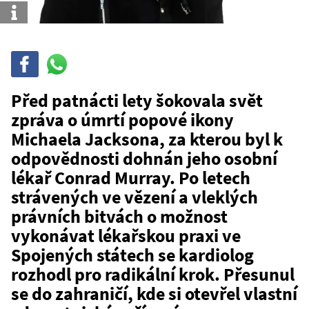
Info
Sdílet
Sdílej
na
WhatsAppu
Před patnácti lety šokovala svět
zpráva o úmrtí popové ikony
Michaela Jacksona, za kterou byl k
odpovědnosti dohnán jeho osobní
lékař Conrad Murray. Po letech
strávených ve vězení a vleklých
právních bitvách o možnost
vykonávat lékařskou praxi ve
Spojených státech se kardiolog
rozhodl pro radikální krok. Přesunul
se do zahraničí, kde si otevřel vlastní