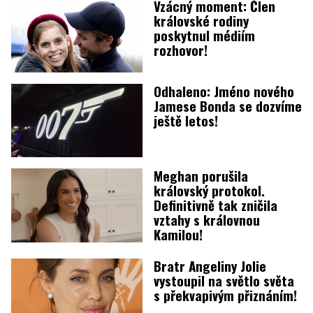
Vzácný moment: Člen
královské rodiny
poskytnul médiím
rozhovor!
Odhaleno: Jméno nového
Jamese Bonda se dozvíme
ještě letos!
Meghan porušila
královský protokol.
Definitivně tak zničila
vztahy s královnou
Kamilou!
Bratr Angeliny Jolie
vystoupil na světlo světa
s překvapivým přiznáním!