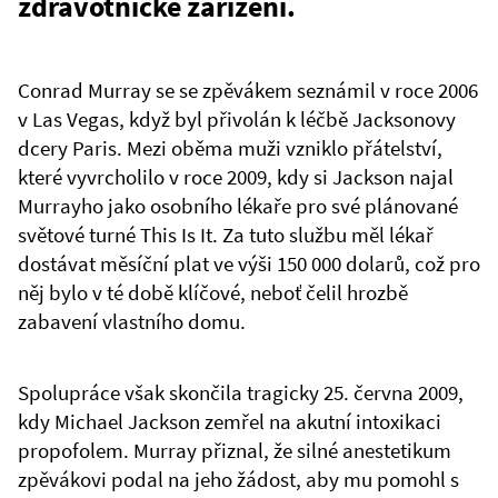
zdravotnické zařízení.
Conrad Murray se se zpěvákem seznámil v roce 2006
v Las Vegas, když byl přivolán k léčbě Jacksonovy
dcery Paris. Mezi oběma muži vzniklo přátelství,
které vyvrcholilo v roce 2009, kdy si Jackson najal
Murrayho jako osobního lékaře pro své plánované
světové turné This Is It. Za tuto službu měl lékař
dostávat měsíční plat ve výši 150 000 dolarů, což pro
něj bylo v té době klíčové, neboť čelil hrozbě
zabavení vlastního domu.
Spolupráce však skončila tragicky 25. června 2009,
kdy Michael Jackson zemřel na akutní intoxikaci
propofolem. Murray přiznal, že silné anestetikum
zpěvákovi podal na jeho žádost, aby mu pomohl s