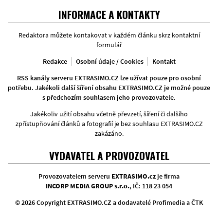
Facebook
Twitter
Instagram
INFORMACE A KONTAKTY
Redaktora můžete kontakovat v každém článku skrz kontaktní
formulář
Redakce
Osobní údaje / Cookies
Kontakt
RSS kanály serveru EXTRASIMO.CZ lze užívat pouze pro osobní
potřebu. Jakékoli další šíření obsahu EXTRASIMO.CZ je možné pouze
s předchozím souhlasem jeho provozovatele.
Jakékoliv užití obsahu včetně převzetí, šíření či dalšího
zpřístupňování článků a fotografií je bez souhlasu EXTRASIMO.CZ
zakázáno.
VYDAVATEL A PROVOZOVATEL
Provozovatelem serveru
EXTRASIMO.cz
je firma
INCORP MEDIA GROUP s.r.o.
, IČ: 118 23 054
© 2026 Copyright EXTRASIMO.CZ a dodavatelé Profimedia a ČTK