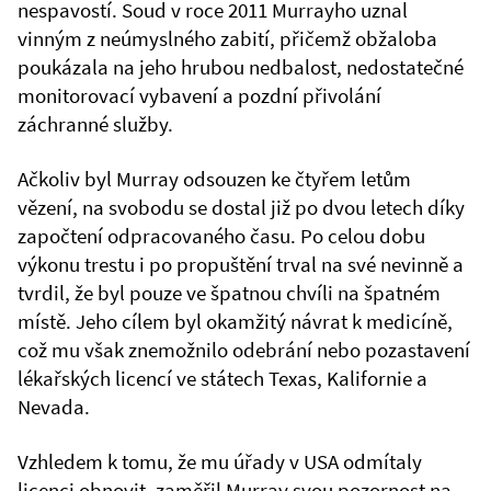
nespavostí. Soud v roce 2011 Murrayho uznal
vinným z neúmyslného zabití, přičemž obžaloba
poukázala na jeho hrubou nedbalost, nedostatečné
monitorovací vybavení a pozdní přivolání
záchranné služby.
Ačkoliv byl Murray odsouzen ke čtyřem letům
vězení, na svobodu se dostal již po dvou letech díky
započtení odpracovaného času. Po celou dobu
výkonu trestu i po propuštění trval na své nevinně a
tvrdil, že byl pouze ve špatnou chvíli na špatném
místě. Jeho cílem byl okamžitý návrat k medicíně,
což mu však znemožnilo odebrání nebo pozastavení
lékařských licencí ve státech Texas, Kalifornie a
Nevada.
Vzhledem k tomu, že mu úřady v USA odmítaly
licenci obnovit, zaměřil Murray svou pozornost na