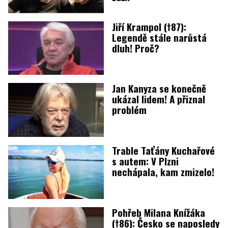
Jiří Krampol (†87):
Legendě stále narůstá
dluh! Proč?
Jan Kanyza se konečně
ukázal lidem! A přiznal
problém
Trable Taťány Kuchařové
s autem: V Plzni
nechápala, kam zmizelo!
Pohřeb Milana Knížáka
(†86): Česko se naposledy