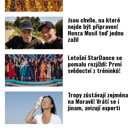
Jsou chvíle, na které
nejde být připraven!
Honza Musil teď jednu
zažil
Letošní StarDance se
pomalu rozjíždí: První
svědectví z tréninků!
Tropy zůstávají zejména
na Moravě! Vrátí se i
jinam, avizují experti