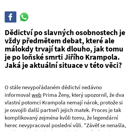
Sdílet
Sdílej
na
WhatsAppu
Dědictví po slavných osobnostech je
vždy předmětem debat, které ale
málokdy trvají tak dlouho, jak tomu
je po loňské smrti Jiřího Krampola.
Jaká je aktuální situace v této věci?
O stále nevypořádaném dědictví nedávno
informoval
web
Prima Ženy, který upozornil, že dva
vlastní potomci Krampola nemají nárok, protože si
je osvojili další partneři jejich matek. Proces je tak
komplikovaný zejména kvůli tomu, že legendární
herec nevypracoval poslední vůli. "Závěť se nenašla,