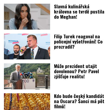
Slavná kulinářská
královna se tvrdě pustila
do Meghan!
Filip Turek reagoval na
policejní vyšetřování! Co
prozradil?
Může prezident utajit
dovolenou? Petr Pavel
zjišťuje realitu!
Kdo bude český kandidát
na Oscara? Šanci má pět
filmů!