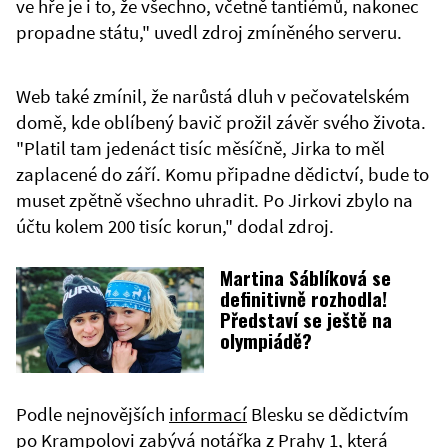
ve hře je i to, že všechno, včetně tantiémů, nakonec
propadne státu," uvedl zdroj zmíněného serveru.
Web také zmínil, že narůstá dluh v pečovatelském
domě, kde oblíbený bavič prožil závěr svého života.
"Platil tam jedenáct tisíc měsíčně, Jirka to měl
zaplacené do září. Komu připadne dědictví, bude to
muset zpětně všechno uhradit. Po Jirkovi zbylo na
účtu kolem 200 tisíc korun," dodal zdroj.
Martina Sáblíková se
definitivně rozhodla!
Představí se ještě na
olympiádě?
Podle nejnovějších
informací
Blesku se dědictvím
po Krampolovi zabývá notářka z Prahy 1, která