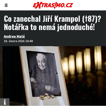
Zobrazit/skrýt
menu
Co zanechal Jiří Krampol (†87)?
Notářka to nemá jednoduché!
Andrea Malá
18. února 2026 14:48
Info