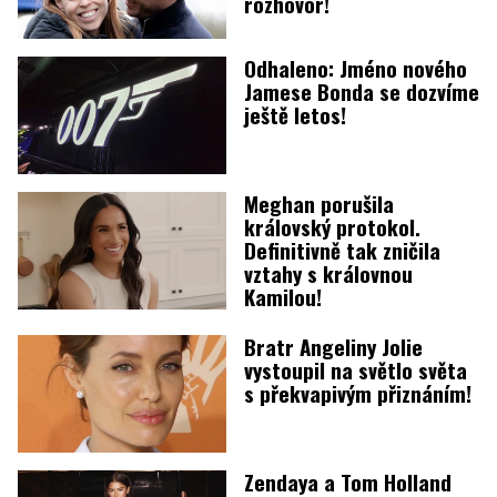
rozhovor!
Odhaleno: Jméno nového
Jamese Bonda se dozvíme
ještě letos!
Meghan porušila
královský protokol.
Definitivně tak zničila
vztahy s královnou
Kamilou!
Bratr Angeliny Jolie
vystoupil na světlo světa
s překvapivým přiznáním!
Zendaya a Tom Holland