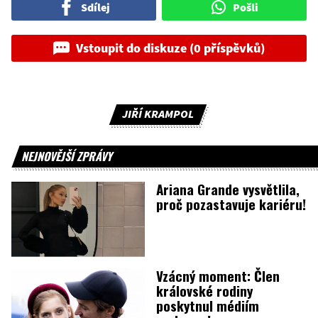
Sdílej
Pošli
Vstoupit do diskuze (0 příspěvků)
JIŘÍ KRAMPOL
NEJNOVĚJŠÍ ZPRÁVY
Ariana Grande vysvětlila,
proč pozastavuje kariéru!
Vzácný moment: Člen
královské rodiny
poskytnul médiím