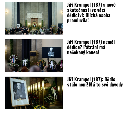
Jiří Krampol (†87) a nové
skutečnosti ve věci
dědictví: Blízká osoba
promluvila!
Jiří Krampol (†87) neměl
dědice? Pátrání má
nečekaný konec!
Jiří Krampol (†87): Dědic
stále není! Má to své důvody