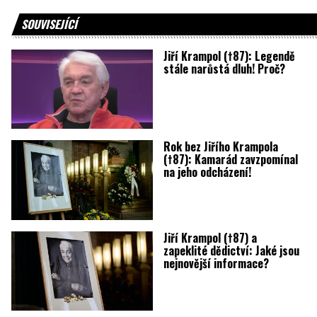
SOUVISEJÍCÍ
Jiří Krampol (†87): Legendě
stále narůstá dluh! Proč?
Rok bez Jiřího Krampola
(†87): Kamarád zavzpomínal
na jeho odcházení!
Jiří Krampol (†87) a
zapeklité dědictví: Jaké jsou
nejnovější informace?