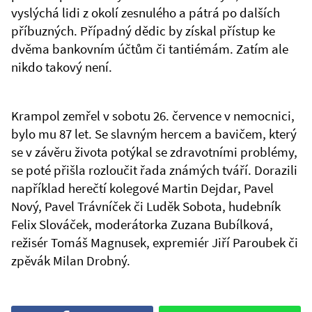
vyslýchá lidi z okolí zesnulého a pátrá po dalších
příbuzných. Případný dědic by získal přístup ke
dvěma bankovním účtům či tantiémám. Zatím ale
nikdo takový není.
Krampol zemřel v sobotu 26. července v nemocnici,
bylo mu 87 let. Se slavným hercem a bavičem, který
se v závěru života potýkal se zdravotními problémy,
se poté přišla rozloučit řada známých tváří. Dorazili
například herečtí kolegové Martin Dejdar, Pavel
Nový, Pavel Trávníček či Luděk Sobota, hudebník
Felix Slováček, moderátorka Zuzana Bubílková,
režisér Tomáš Magnusek, expremiér Jiří Paroubek či
zpěvák Milan Drobný.