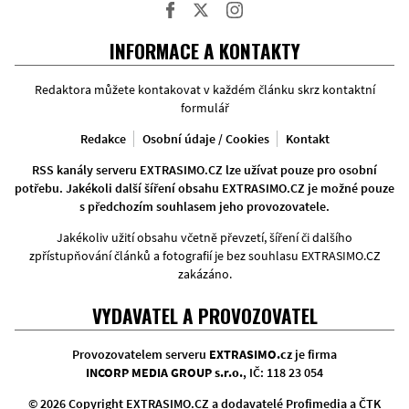
Facebook
Twitter
Instagram
INFORMACE A KONTAKTY
Redaktora můžete kontakovat v každém článku skrz kontaktní
formulář
Redakce
Osobní údaje / Cookies
Kontakt
RSS kanály serveru EXTRASIMO.CZ lze užívat pouze pro osobní
potřebu. Jakékoli další šíření obsahu EXTRASIMO.CZ je možné pouze
s předchozím souhlasem jeho provozovatele.
Jakékoliv užití obsahu včetně převzetí, šíření či dalšího
zpřístupňování článků a fotografií je bez souhlasu EXTRASIMO.CZ
zakázáno.
VYDAVATEL A PROVOZOVATEL
Provozovatelem serveru
EXTRASIMO.cz
je firma
INCORP MEDIA GROUP s.r.o.
, IČ: 118 23 054
© 2026 Copyright EXTRASIMO.CZ a dodavatelé Profimedia a ČTK