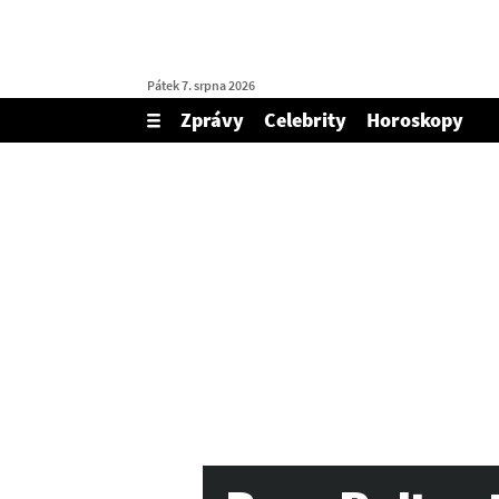
Pátek 7. srpna 2026
Zprávy
Celebrity
Horoskopy
Zobrazit/skrýt
menu