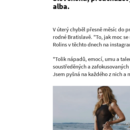
alba.
V úterý chyběl přesně měsíc do pr
rodné Bratislavě. "To, jak moc se 
Rolins v těchto dnech na instagr
"Tolik nápadů, emocí, umu a talen
soustředěných a zafokusovaných j
Jsem pyšná na každého z nich a 