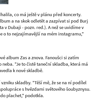
alila, co má ještě v plánu před koncerty.
lbum a na skok odletět a zazpívat si pod Burj
a v Dubaji - pozn. red.). A než se uvidíme v
se o to nejzajímavější na mém instagramu,"
ové album Zas a znova. Fanoušci si zatím
 neba. "Je to čistě taneční skladba, která má
 uvedla k nové skladbě.
vzniku skladby. "Těší mě, že se na ní podílel
 spolupráce s hvězdami světového šoubyznysu.
r do plachet," podotkla.