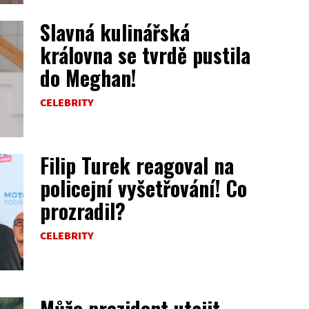
Slavná kulinářská
královna se tvrdě pustila
do Meghan!
CELEBRITY
Filip Turek reagoval na
policejní vyšetřování! Co
prozradil?
CELEBRITY
Může prezident utajit