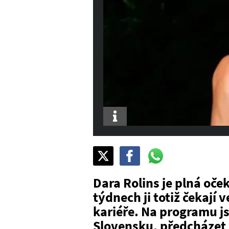
Info
Sdílet
Pošli
Pošli
na
na
na
X
Facebook
WhatsAppu
Dara Rolins je plná oče
týdnech ji totiž čekají v
kariéře. Na programu j
Slovensku, předcházet