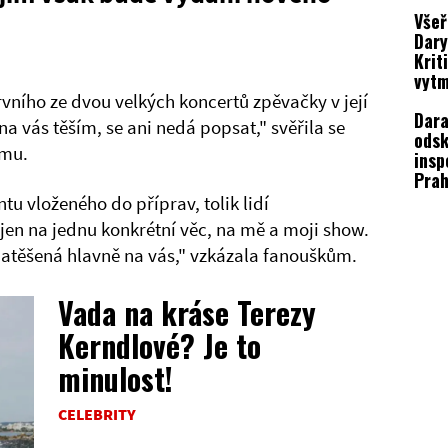
Všeř
Dary
Krit
vytm
vního ze dvou velkých koncertů zpěvačky v její
Dara
na vás těším, se ani nedá popsat," svěřila se
odsk
amu.
insp
Prah
ze s
tu vloženého do příprav, tolik lidí
en na jednu konkrétní věc, na mě a moji show.
natěšená hlavně na vás," vzkázala fanouškům.
Vada na kráse Terezy
Kerndlové? Je to
minulost!
CELEBRITY