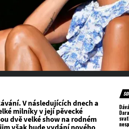
SO
kávání. V následujících dnech a
Dává
elké milníky v její pěvecké
Dara
sou dvě velké show na rodném
svat
nes
 jim však bude vydání nového