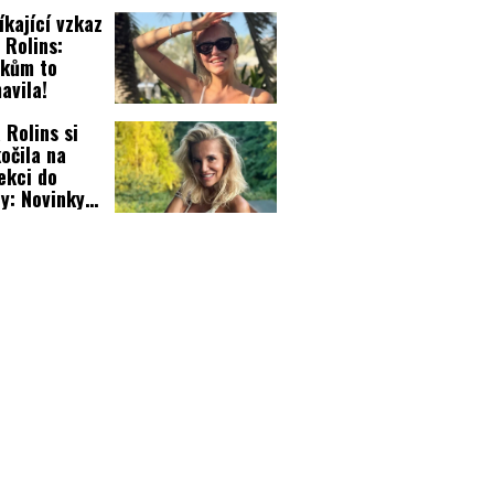
íkající vzkaz
 Rolins:
ikům to
avila!
 Rolins si
očila na
ekci do
y: Novinky
tavby!