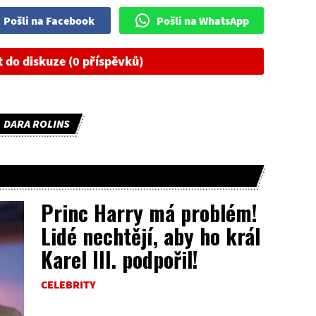
Pošli na Facebook
Pošli na WhatsApp
t do diskuze (0 příspěvků)
DARA ROLINS
Princ Harry má problém!
Lidé nechtějí, aby ho král
Karel III. podpořil!
CELEBRITY