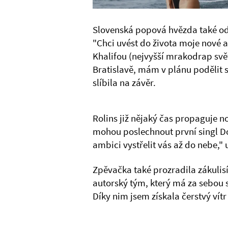
Slovenská popová hvězda také odh
"Chci uvést do života moje nové a
Khalifou (nejvyšší mrakodrap svět
Bratislavě, mám v plánu podělit 
slíbila na závěr.
Rolins již nějaký čas propaguje n
mohou poslechnout první singl Do
ambici vystřelit vás až do nebe,"
Zpěvačka také prozradila zákulisí 
autorský tým, který má za sebou
Díky nim jsem získala čerstvý vít