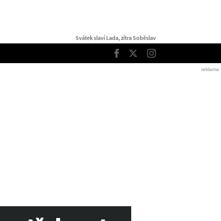
Svátek slaví Lada, zítra Soběslav
TOP
Facebook
Twitter
Instagram