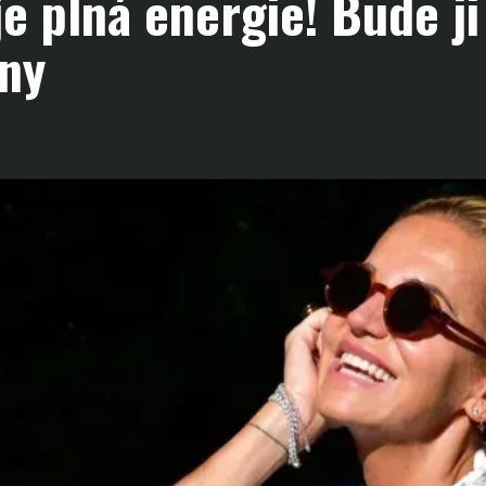
je plná energie! Bude ji
ány