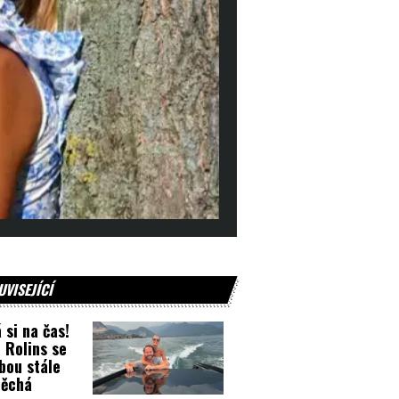
UVISEJÍCÍ
 si na čas!
 Rolins se
bou stále
pěchá