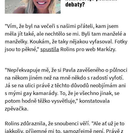
debaty?
"Vím, že byl na večeři s našimi přáteli, kam jsem
měla jít také, ale nechtělo se mi. Byli tam manželé a
manželky. Koukám, že taky nějakou vyfasoval. Fotky
jsou to pěkné,"
spustila
Rolins pro web Markízy.
"Nepřekvapuje mě, že si Pavla zavěšeného o půlnoci
na někom jiném než na mně někdo s radostí vyfotí.
Já se na ulici právě z těchto důvodů neobjímám ani
s mými gay kamarády. To, že je všechno jinak, se
potom hodně těžko vysvětluje," konstatovala
zpěvačka.
Rolins zdůraznila, že snoubenci věří. "Ale ať už je to
jakkoliv, příjemné mi to, samozřejmě není. Právě z