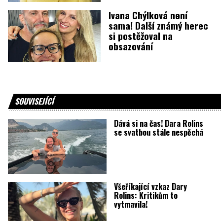
Ivana Chýlková není
sama! Další známý herec
si postěžoval na
obsazování
SOUVISEJÍCÍ
Dává si na čas! Dara Rolins
se svatbou stále nespěchá
Všeříkající vzkaz Dary
Rolins: Kritikům to
vytmavila!