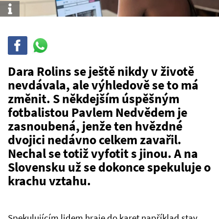
Info
Sdílet
Sdílej
na
WhatsAppu
Dara Rolins se ještě nikdy v životě
nevdávala, ale výhledově se to má
změnit. S někdejším úspěšným
fotbalistou Pavlem Nedvědem je
zasnoubená, jenže ten hvězdné
dvojici nedávno celkem zavařil.
Nechal se totiž vyfotit s jinou. A na
Slovensku už se dokonce spekuluje o
krachu vztahu.
Spekulujícím lidem hraje do karet například stav