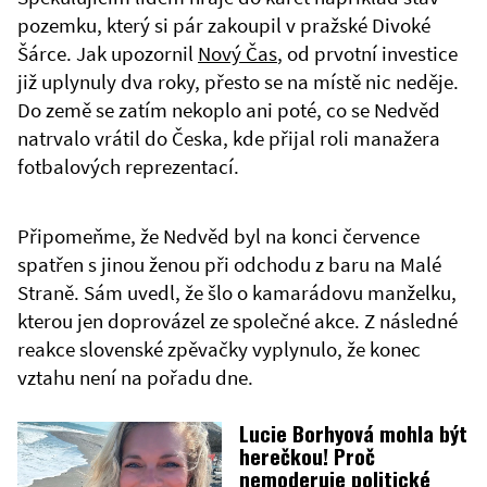
pozemku, který si pár zakoupil v pražské Divoké
Šárce. Jak upozornil
Nový Čas
, od prvotní investice
již uplynuly dva roky, přesto se na místě nic neděje.
Do země se zatím nekoplo ani poté, co se Nedvěd
natrvalo vrátil do Česka, kde přijal roli manažera
fotbalových reprezentací.
Připomeňme, že Nedvěd byl na konci července
spatřen s jinou ženou při odchodu z baru na Malé
Straně. Sám uvedl, že šlo o kamarádovu manželku,
kterou jen doprovázel ze společné akce. Z následné
reakce slovenské zpěvačky vyplynulo, že konec
vztahu není na pořadu dne.
Lucie Borhyová mohla být
herečkou! Proč
nemoderuje politické