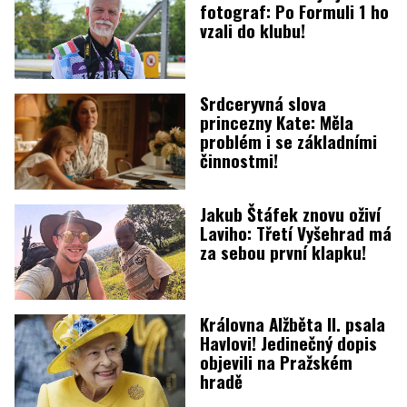
fotograf: Po Formuli 1 ho
vzali do klubu!
Srdceryvná slova
princezny Kate: Měla
problém i se základními
činnostmi!
Jakub Štáfek znovu oživí
Laviho: Třetí Vyšehrad má
za sebou první klapku!
Královna Alžběta II. psala
Havlovi! Jedinečný dopis
objevili na Pražském
hradě