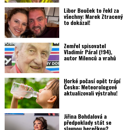
Libor Bouček to řekl za
všechny: Marek Ztracený
to dokázal!
Zemřel spisovatel
Vladimír Páral (†94),
autor Milenců a vrahů
Horké počasí opět trápí
Česko: Meteorologové
aktualizovali výstrahu!
Jiřina Bohdalová a
předpoklady stát se
slavnou herečkou?