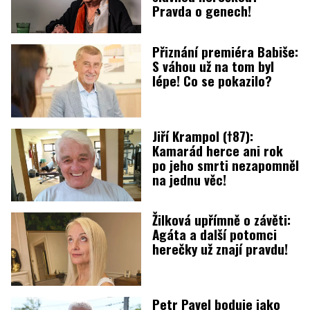
Pravda o genech!
Přiznání premiéra Babiše:
S váhou už na tom byl
lépe! Co se pokazilo?
Jiří Krampol (†87):
Kamarád herce ani rok
po jeho smrti nezapomněl
na jednu věc!
Žilková upřímně o závěti:
Agáta a další potomci
herečky už znají pravdu!
Petr Pavel boduje jako