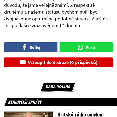
důvodu, že jsme veřejně známí. Z respektu k
druhému a našemu statusu bychom měli být
dvojnásobně opatrní na podobné situace. A ještě si
to i po flašce vína uvědomit," dodala.
Sdílej
Pošli
Vstoupit do diskuze (0 příspěvků)
DARA ROLINS
NEJNOVĚJŠÍ ZPRÁVY
Britské rádio omylem