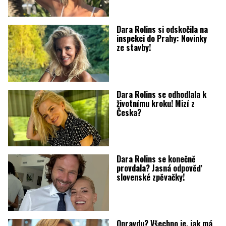
Dara Rolins si odskočila na
inspekci do Prahy: Novinky
ze stavby!
Dara Rolins se odhodlala k
životnímu kroku! Mizí z
Česka?
Dara Rolins se konečně
provdala? Jasná odpověď
slovenské zpěvačky!
Opravdu? Všechno je, jak má