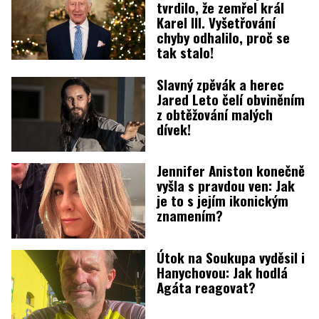
tvrdilo, že zemřel král
Karel III. Vyšetřování
chyby odhalilo, proč se
tak stalo!
Slavný zpěvák a herec
Jared Leto čelí obviněním
z obtěžování malých
dívek!
Jennifer Aniston konečně
vyšla s pravdou ven: Jak
je to s jejím ikonickým
znamením?
Útok na Soukupa vyděsil i
Hanychovou: Jak hodlá
Agáta reagovat?