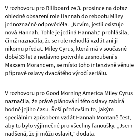
V rozhovoru pro Billboard ze 3. prosince na dotaz
ohledně obsazení role Hannah do rebootu Miley
jednoznačně odpověděla. „Nevím, jestli existuje
nová Hannah. Tohle je jediná Hannah,“ prohlásila,
čímž naznačila, že se role nehodlá vzdát ani ji
nikomu předat. Miley Cyrus, která má v současné
době 33 let a nedávno potvrdila zasnoubení s
Maxxem Morandem, se místo toho intenzivně věnuje
přípravě oslavy dvacátého výročí seriálu.
V rozhovoru pro Good Morning America Miley Cyrus
naznačila, že právě plánování této oslavy zabírá
hodně jejího času. Řeší především to, jakým
speciálním způsobem vzdát Hannah Montaně čest,
aby to bylo výjimečné pro všechny fanoušky. „Jsem
nadšená, že ji můžu oslavit,“ dodala.