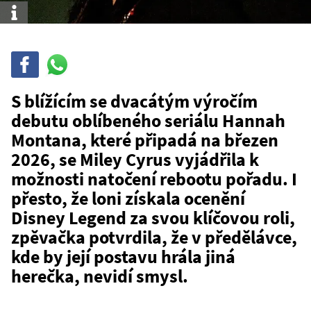
Info
Sdílet
Sdílej
na
WhatsAppu
S blížícím se dvacátým výročím
debutu oblíbeného seriálu Hannah
Montana, které připadá na březen
2026, se Miley Cyrus vyjádřila k
možnosti natočení rebootu pořadu. I
přesto, že loni získala ocenění
Disney Legend za svou klíčovou roli,
zpěvačka potvrdila, že v předělávce,
kde by její postavu hrála jiná
herečka, nevidí smysl.