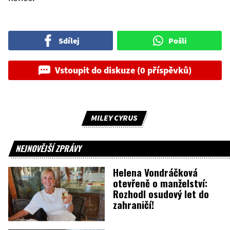
Sdílej
Pošli
Vstoupit do diskuze (0 příspěvků)
MILEY CYRUS
NEJNOVĚJŠÍ ZPRÁVY
Helena Vondráčková
otevřeně o manželství:
Rozhodl osudový let do
zahraničí!