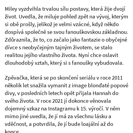
Miley vyzdvihla trvalou sílu postavy, která žije dvojí
život. Uvedla, že miluje pohled zpět na vývoj, kterým
si obě prošly, jelikož je velmi vzácné, když někdo
dospívá společně se svou fanouškovskou základnou.
Zdůraznila, že to, co začalo jako fantazie o obyčejné
dívce s neobyčejným tajným životem, se stalo
realitou jejího vlastního života. Nyní chce oslavit
dlouhodobý vztah, který si s fanoušky vybudovala.
Zpěvačka, která se po skončení seriálu v roce 2011
několik let snažila vymanit z image blonďaté popové
divy, v posledních letech opět přijala Hannah do
svého života. V roce 2021 jí dokonce věnovala
dojemný vzkaz na Instagramu k 15. výročí. V něm
mimo jiné uvedla, že jí má za všechnu lásku a
vděčnost, a potvrdila, že jí bude loajální až do
konce.