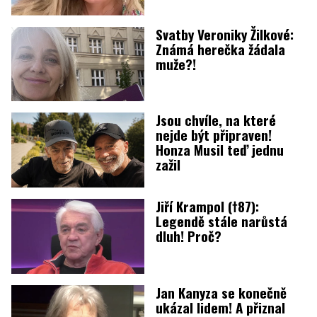
Svatby Veroniky Žilkové:
Známá herečka žádala
muže?!
Jsou chvíle, na které
nejde být připraven!
Honza Musil teď jednu
zažil
Jiří Krampol (†87):
Legendě stále narůstá
dluh! Proč?
Jan Kanyza se konečně
ukázal lidem! A přiznal