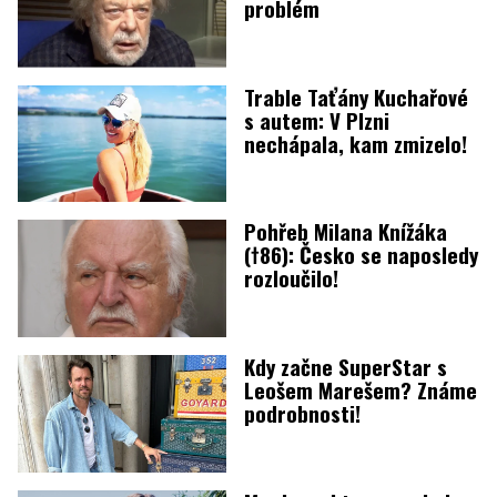
problém
Trable Taťány Kuchařové
s autem: V Plzni
nechápala, kam zmizelo!
Pohřeb Milana Knížáka
(†86): Česko se naposledy
rozloučilo!
Kdy začne SuperStar s
Leošem Marešem? Známe
podrobnosti!