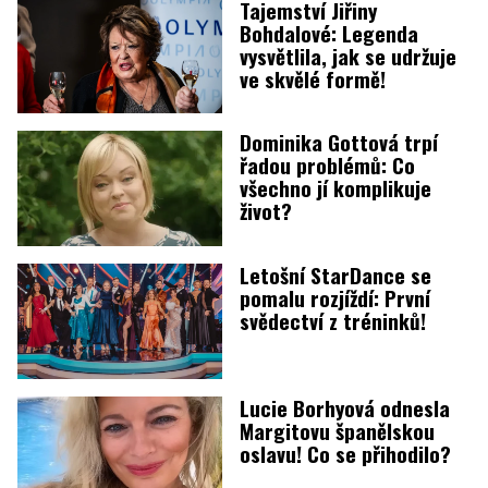
Tajemství Jiřiny
Bohdalové: Legenda
vysvětlila, jak se udržuje
ve skvělé formě!
Dominika Gottová trpí
řadou problémů: Co
všechno jí komplikuje
život?
Letošní StarDance se
pomalu rozjíždí: První
svědectví z tréninků!
Lucie Borhyová odnesla
Margitovu španělskou
oslavu! Co se přihodilo?