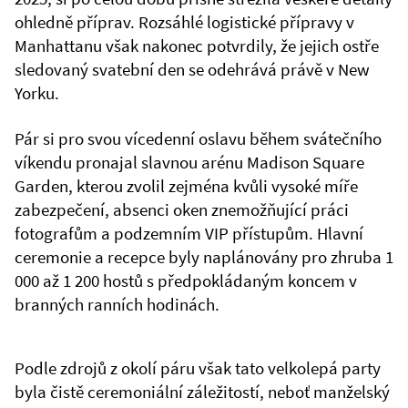
ohledně příprav. Rozsáhlé logistické přípravy v
Manhattanu však nakonec potvrdily, že jejich ostře
sledovaný svatební den se odehrává právě v New
Yorku.
Pár si pro svou vícedenní oslavu během svátečního
víkendu pronajal slavnou arénu Madison Square
Garden, kterou zvolil zejména kvůli vysoké míře
zabezpečení, absenci oken znemožňující práci
fotografům a podzemním VIP přístupům. Hlavní
ceremonie a recepce byly naplánovány pro zhruba 1
000 až 1 200 hostů s předpokládaným koncem v
branných ranních hodinách.
Podle zdrojů z okolí páru však tato velkolepá party
byla čistě ceremoniální záležitostí, neboť manželský