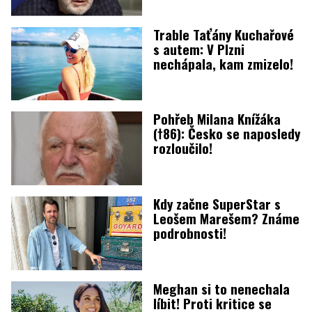
Trable Taťány Kuchařové
s autem: V Plzni
nechápala, kam zmizelo!
Pohřeb Milana Knížáka
(†86): Česko se naposledy
rozloučilo!
Kdy začne SuperStar s
Leošem Marešem? Známe
podrobnosti!
Meghan si to nenechala
líbit! Proti kritice se