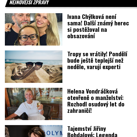
NEJNOVĚJŠÍ ZPRÁVY
Ivana Chýlková není
sama! Další známý herec
si postěžoval na
obsazování
Tropy se vrátily! Pondělí
bude ještě teplejší než
neděle, varují experti
Helena Vondráčková
otevřeně o manželství:
Rozhodl osudový let do
zahraničí!
Tajemství Jiřiny
Bohdalové: Legenda