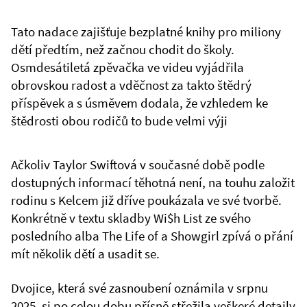
Tato nadace zajišťuje bezplatné knihy pro miliony
dětí předtím, než začnou chodit do školy.
Osmdesátiletá zpěvačka ve videu vyjádřila
obrovskou radost a vděčnost za takto štědrý
příspěvek a s úsměvem dodala, že vzhledem ke
štědrosti obou rodičů to bude velmi výji
Ačkoliv Taylor Swiftová v současné době podle
dostupných informací těhotná není, na touhu založit
rodinu s Kelcem již dříve poukázala ve své tvorbě.
Konkrétně v textu skladby Wi$h List ze svého
posledního alba The Life of a Showgirl zpívá o přání
mít několik dětí a usadit se.
Dvojice, která své zasnoubení oznámila v srpnu
2025, si po celou dobu přísně střežila veškeré detaily