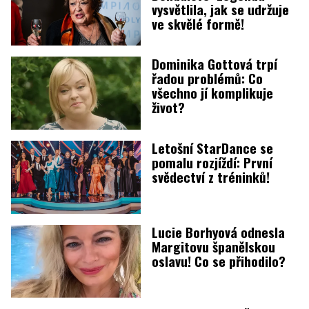
vysvětlila, jak se udržuje
ve skvělé formě!
Dominika Gottová trpí
řadou problémů: Co
všechno jí komplikuje
život?
Letošní StarDance se
pomalu rozjíždí: První
svědectví z tréninků!
Lucie Borhyová odnesla
Margitovu španělskou
oslavu! Co se přihodilo?