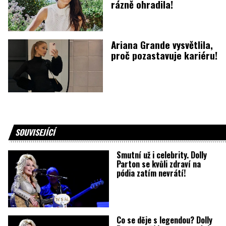
rázně ohradila!
Ariana Grande vysvětlila,
proč pozastavuje kariéru!
SOUVISEJÍCÍ
Smutní už i celebrity. Dolly
Parton se kvůli zdraví na
pódia zatím nevrátí!
Co se děje s legendou? Dolly