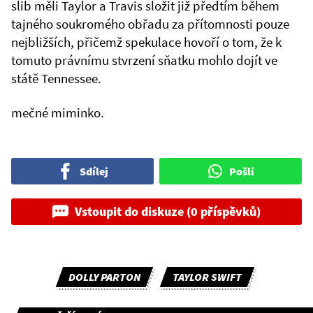
slib měli Taylor a Travis složit již předtím během
tajného soukromého obřadu za přítomnosti pouze
nejbližších, přičemž spekulace hovoří o tom, že k
tomuto právnímu stvrzení sňatku mohlo dojít ve
státě Tennessee.
mečné miminko.
Sdílej
Pošli
Vstoupit do diskuze (0 příspěvků)
DOLLY PARTON
TAYLOR SWIFT