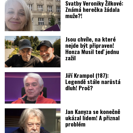
Svatby Veroniky Žilkové:
Známá herečka žádala
muže?!
Jsou chvíle, na které
nejde být připraven!
Honza Musil teď jednu
zažil
Jiří Krampol (†87):
Legendě stále narůstá
dluh! Proč?
Jan Kanyza se konečně
ukázal lidem! A přiznal
problém