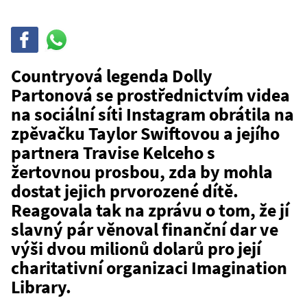
Sdílet
Sdílej
na
WhatsAppu
Countryová legenda Dolly
Partonová se prostřednictvím videa
na sociální síti Instagram obrátila na
zpěvačku Taylor Swiftovou a jejího
partnera Travise Kelceho s
žertovnou prosbou, zda by mohla
dostat jejich prvorozené dítě.
Reagovala tak na zprávu o tom, že jí
slavný pár věnoval finanční dar ve
výši dvou milionů dolarů pro její
charitativní organizaci Imagination
Library.