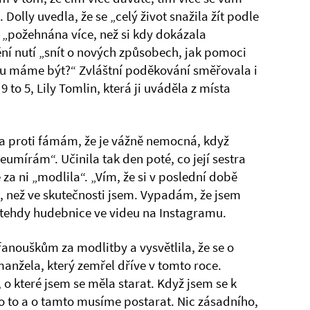
olly uvedla, že se „celý život snažila žít podle
a „požehnána více, než si kdy dokázala
nění nutí „snít o nových způsobech, jak pomoci
č tu máme být?“ Zvláštní poděkování směřovala i
 to 5, Lily Tomlin, která ji uváděla z místa
ila proti fámám, že je vážně nemocná, když
eumírám“. Učinila tak den poté, co její sestra
za ni „modlila“. „Vím, že si v poslední době
í, než ve skutečnosti jsem. Vypadám, že jsem
 tehdy hudebnice ve videu na Instagramu.
anouškům za modlitby a vysvětlila, že se o
anžela, který zemřel dříve v tomto roce.
 o které jsem se měla starat. Když jsem se k
e o to a o tamto musíme postarat. Nic zásadního,