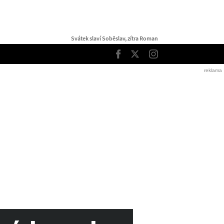
Svátek slaví Soběslav, zítra Roman
TOP
Facebook
Twitter
Instagram