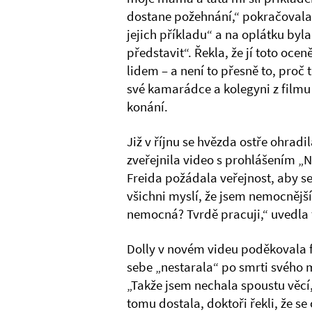
dostane požehnání,“ pokračovala. D
jejich příkladu“ a na oplátku byl
představit“. Řekla, že jí toto oce
lidem – a není to přesně to, pro
své kamarádce a kolegyni z filmu 9
konání.
Již v říjnu se hvězda ostře ohrad
zveřejnila video s prohlášením „N
Freida požádala veřejnost, aby se 
všichni myslí, že jsem nemocnějš
nemocná? Tvrdě pracuji,“ uvedla
Dolly v novém videu poděkovala f
sebe „nestarala“ po smrti svého m
„Takže jsem nechala spoustu věcí,
tomu dostala, doktoři řekli, že s