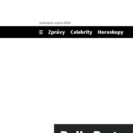
Sobota 8. srpna 2026
Zprávy
Celebrity
Horoskopy
Zobrazit/skrýt
menu