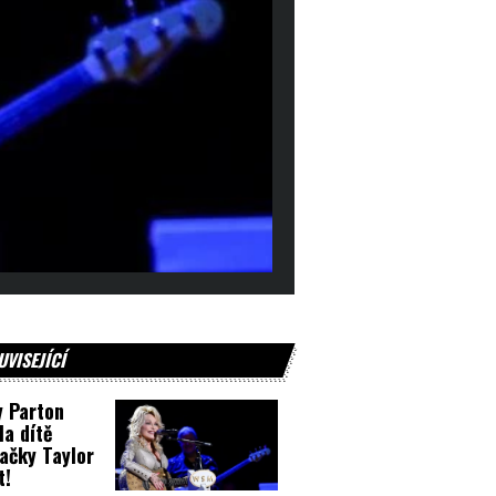
UVISEJÍCÍ
y Parton
la dítě
ačky Taylor
t!