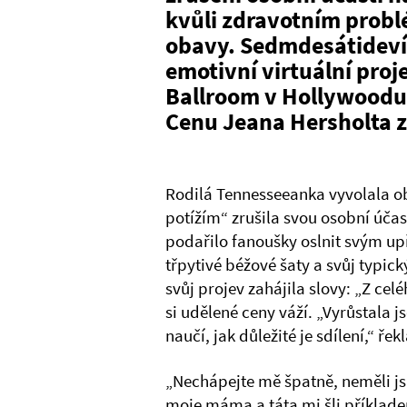
kvůli zdravotním prob
obavy. Sedmdesátidevít
emotivní virtuální proj
Ballroom v Hollywoodu,
Cenu Jeana Hersholta z
Rodilá Tennesseeanka vyvolala o
potížím“ zrušila svou osobní účas
podařilo fanoušky oslnit svým u
třpytivé béžové šaty a svůj typic
svůj projev zahájila slovy: „Z cel
si udělené ceny váží. „Vyrůstala 
naučí, jak důležité je sdílení,“ řekl
„Nechápejte mě špatně, neměli js
moje máma a táta mi šli příklade