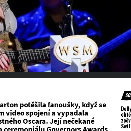
SO
arton potěšila fanoušky, když se
Doll
ím video spojení a vypadala
chtě
stného Oscara. Její nečekané
zpěv
Swif
na ceremoniálu Governors Awards