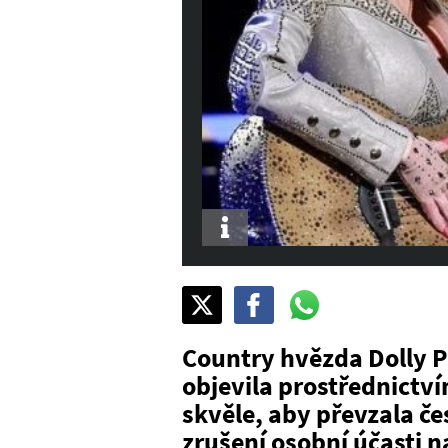
Info
Sdílet
Pošli
Pošli
na
na
na
X
Facebook
WhatsAppu
Country hvězda Dolly P
objevila prostřednictv
skvěle, aby převzala če
zrušení osobní účasti 