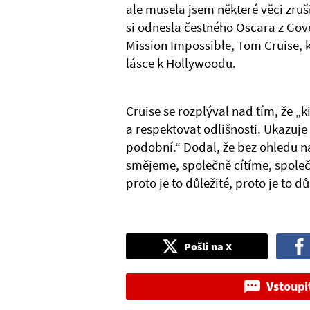
ale musela jsem některé věci zruš
si odnesla čestného Oscara z Gov
Mission Impossible, Tom Cruise, k
lásce k Hollywoodu.
Cruise se rozplýval nad tím, že „
a respektovat odlišnosti. Ukazuje 
podobní.“ Dodal, že bez ohledu n
smějeme, společně cítíme, společn
proto je to důležité, proto je to d
Pošli na X
Vstoupi