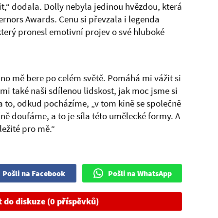
it,“ dodala. Dolly nebyla jedinou hvězdou, která
ernors Awards. Cenu si převzala i legenda
terý pronesl emotivní projev o své hluboké
kino mě bere po celém světě. Pomáhá mi vážit si
mi také naši sdílenou lidskost, jak moc jsme si
a to, odkud pocházíme, „v tom kině se společně
ě doufáme, a to je síla této umělecké formy. A
ůležité pro mě.“
Pošli na Facebook
Pošli na WhatsApp
t do diskuze (0 příspěvků)