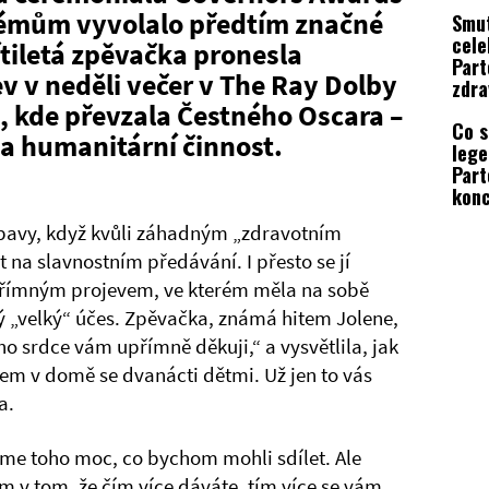
lémům vyvolalo předtím značné
Smut
cele
iletá zpěvačka pronesla
Part
ev v neděli večer v The Ray Dolby
zdra
zatí
 kde převzala Čestného Oscara –
Co s
a humanitární činnost.
lege
Part
konc
zdra
bavy, když kvůli záhadným „zdravotním
t na slavnostním předávání. I přesto se jí
přímným projevem, ve kterém měla na sobě
ký „velký“ účes. Zpěvačka, známá hitem Jolene,
ého srdce vám upřímně děkuji,“ a vysvětlila, jak
jsem v domě se dvanácti dětmi. Už jen to vás
a.
me toho moc, co bychom mohli sdílet. Ale
m v tom, že čím více dáváte, tím více se vám