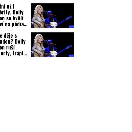
ní už i
brity. Dolly
on se kvůli
ví na pódia
m nevrátí!
e děje s
ndou? Dolly
on ruší
erty, trápí ji
ví