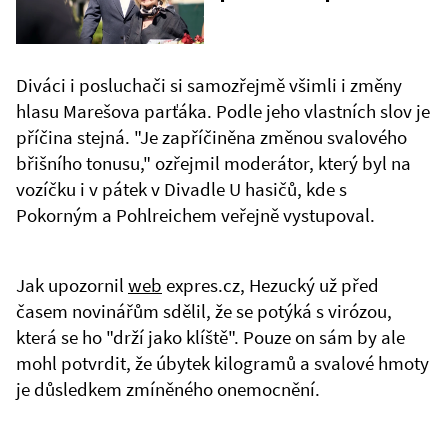
Diváci i posluchači si samozřejmě všimli i změny
hlasu Marešova parťáka. Podle jeho vlastních slov je
příčina stejná. "Je zapříčiněna změnou svalového
břišního tonusu," ozřejmil moderátor, který byl na
vozíčku i v pátek v Divadle U hasičů, kde s
Pokorným a Pohlreichem veřejně vystupoval.
Jak upozornil
web
expres.cz, Hezucký už před
časem novinářům sdělil, že se potýká s virózou,
která se ho "drží jako klíště". Pouze on sám by ale
mohl potvrdit, že úbytek kilogramů a svalové hmoty
je důsledkem zmíněného onemocnění.