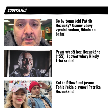
SOUVISEJÍCÍ
Co by tomu řekl Patrik
Hezucký? Úsměv vdovy
vyvolal reakce, Nikola se
brání!
První výročí bez Hezuckého
(†55): Zpověď vdovy Nikoly
trhá srdce!
Katka Říhová má jasno:
Tohle řekla o synovi Patrika
Hezuckého!