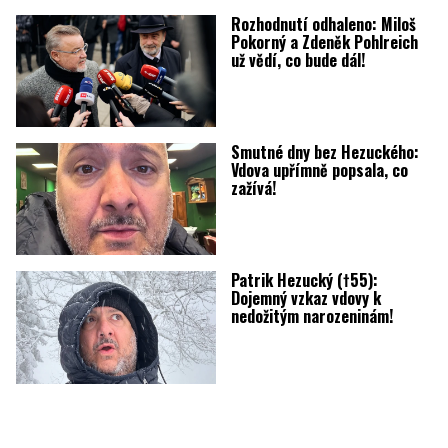
Rozhodnutí odhaleno: Miloš
Pokorný a Zdeněk Pohlreich
už vědí, co bude dál!
Smutné dny bez Hezuckého:
Vdova upřímně popsala, co
zažívá!
Patrik Hezucký (†55):
Dojemný vzkaz vdovy k
nedožitým narozeninám!