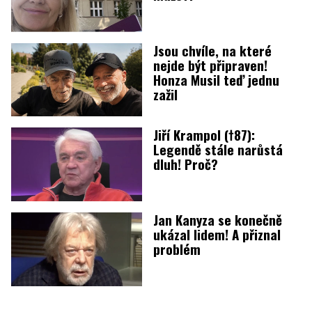
Jsou chvíle, na které
nejde být připraven!
Honza Musil teď jednu
zažil
Jiří Krampol (†87):
Legendě stále narůstá
dluh! Proč?
Jan Kanyza se konečně
ukázal lidem! A přiznal
problém