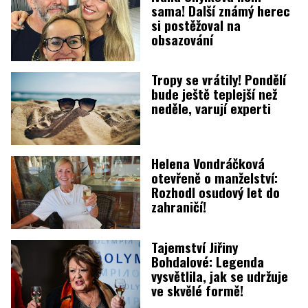
sama! Další známý herec
si postěžoval na
obsazování
Tropy se vrátily! Pondělí
bude ještě teplejší než
neděle, varují experti
Helena Vondráčková
otevřeně o manželství:
Rozhodl osudový let do
zahraničí!
Tajemství Jiřiny
Bohdalové: Legenda
vysvětlila, jak se udržuje
ve skvělé formě!