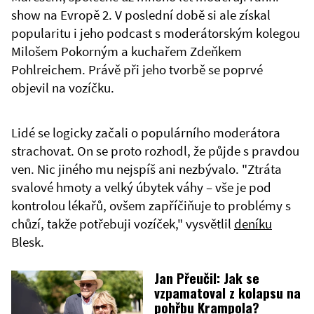
show na Evropě 2. V poslední době si ale získal
popularitu i jeho podcast s moderátorským kolegou
Milošem Pokorným a kuchařem Zdeňkem
Pohlreichem. Právě při jeho tvorbě se poprvé
objevil na vozíčku.
Lidé se logicky začali o populárního moderátora
strachovat. On se proto rozhodl, že půjde s pravdou
ven. Nic jiného mu nejspíš ani nezbývalo. "Ztráta
svalové hmoty a velký úbytek váhy – vše je pod
kontrolou lékařů, ovšem zapříčiňuje to problémy s
chůzí, takže potřebuji vozíček," vysvětlil
deníku
Blesk.
Jan Přeučil: Jak se
vzpamatoval z kolapsu na
pohřbu Krampola?