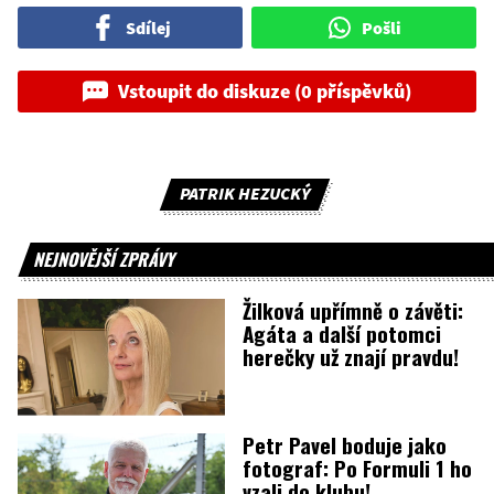
Sdílej
Pošli
Vstoupit do diskuze (0 příspěvků)
PATRIK HEZUCKÝ
NEJNOVĚJŠÍ ZPRÁVY
Žilková upřímně o závěti:
Agáta a další potomci
herečky už znají pravdu!
Petr Pavel boduje jako
fotograf: Po Formuli 1 ho
vzali do klubu!