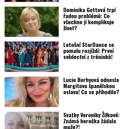
Dominika Gottová trpí
řadou problémů: Co
všechno jí komplikuje
život?
Letošní StarDance se
pomalu rozjíždí: První
svědectví z tréninků!
Lucie Borhyová odnesla
Margitovu španělskou
oslavu! Co se přihodilo?
Svatby Veroniky Žilkové:
Známá herečka žádala
muže?!