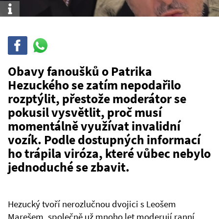
Info
Sdílet
Sdílej
na
WhatsAppu
Obavy fanoušků o Patrika
Hezuckého se zatím nepodařilo
rozptýlit, přestože moderátor se
pokusil vysvětlit, proč musí
momentálně využívat invalidní
vozík. Podle dostupných informací
ho trápila viróza, které vůbec nebylo
jednoduché se zbavit.
Hezucký tvoří nerozlučnou dvojici s Leošem
Marešem, společně už mnoho let moderují ranní