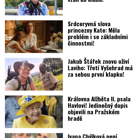
Srdceryvná slova
princezny Kate: Měla
problém i se základními
činnostmi!
Jakub Štáfek znovu oživí
Laviho: Třetí Vyšehrad má
za sebou první klapku!
Královna Alžběta II. psala
Havlovi! Jedinečný dopis
objevili na Pražském
hradě
Ivana Chýlková není