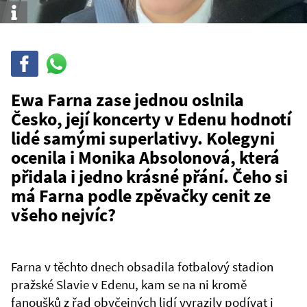
Info
Sdílet
Sdílej
na
WhatsAppu
Ewa Farna zase jednou oslnila
Česko, její koncerty v Edenu hodnotí
lidé samými superlativy. Kolegyni
ocenila i Monika Absolonová, která
přidala i jedno krásné přání. Čeho si
má Farna podle zpěvačky cenit ze
všeho nejvíc?
Farna v těchto dnech obsadila fotbalový stadion
pražské Slavie v Edenu, kam se na ni kromě
fanoušků z řad obyčejných lidí vyrazily podívat i