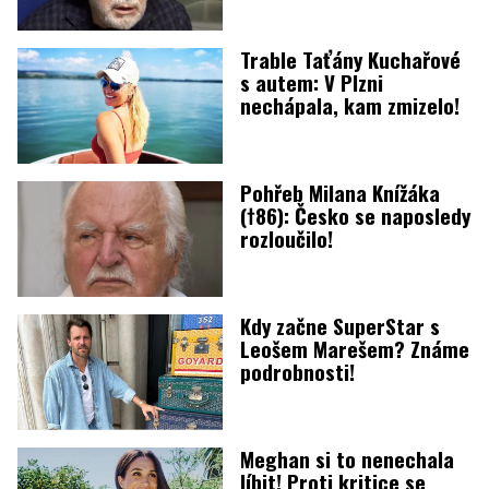
Trable Taťány Kuchařové
s autem: V Plzni
nechápala, kam zmizelo!
Pohřeb Milana Knížáka
(†86): Česko se naposledy
rozloučilo!
Kdy začne SuperStar s
Leošem Marešem? Známe
podrobnosti!
Meghan si to nenechala
líbit! Proti kritice se