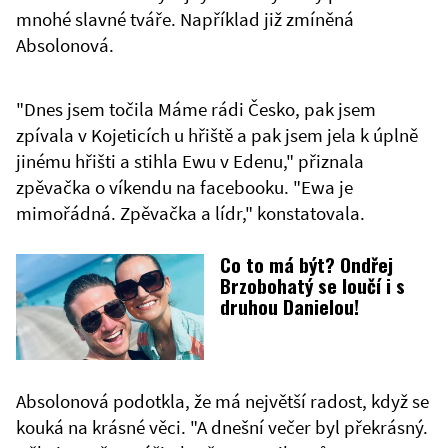
mnohé slavné tváře. Například již zmíněná
Absolonová.
"Dnes jsem točila Máme rádi Česko, pak jsem
zpívala v Kojeticích u hřiště a pak jsem jela k úplně
jinému hřišti a stihla Ewu v Edenu," přiznala
zpěvačka o víkendu na facebooku. "Ewa je
mimořádná. Zpěvačka a lídr," konstatovala.
Co to má být? Ondřej
Brzobohatý se loučí i s
druhou Danielou!
Absolonová podotkla, že má největší radost, když se
kouká na krásné věci. "A dnešní večer byl překrásný.