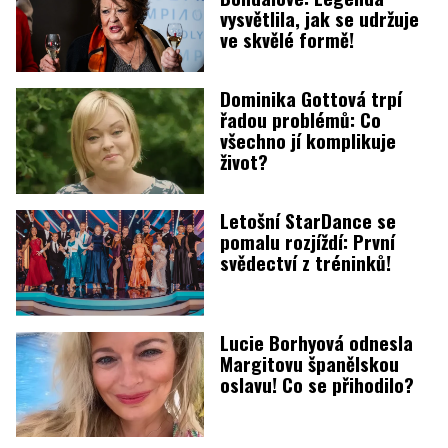
vysvětlila, jak se udržuje
ve skvělé formě!
Dominika Gottová trpí
řadou problémů: Co
všechno jí komplikuje
život?
Letošní StarDance se
pomalu rozjíždí: První
svědectví z tréninků!
Lucie Borhyová odnesla
Margitovu španělskou
oslavu! Co se přihodilo?