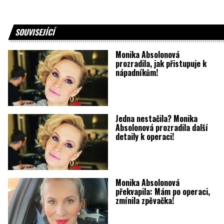
SOUVISEJÍCÍ
Monika Absolonová
prozradila, jak přistupuje k
nápadníkům!
Jedna nestačila? Monika
Absolonová prozradila další
detaily k operaci!
Monika Absolonová
překvapila: Mám po operaci,
zmínila zpěvačka!