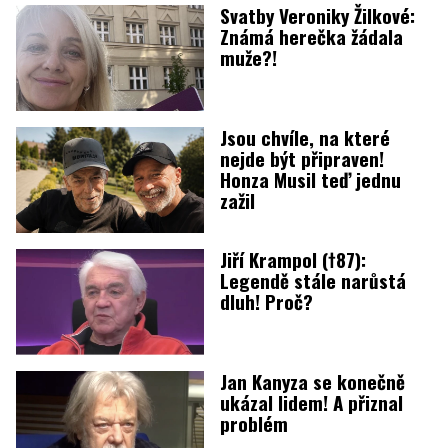
Svatby Veroniky Žilkové:
Známá herečka žádala
muže?!
Jsou chvíle, na které
nejde být připraven!
Honza Musil teď jednu
zažil
Jiří Krampol (†87):
Legendě stále narůstá
dluh! Proč?
Jan Kanyza se konečně
ukázal lidem! A přiznal
problém