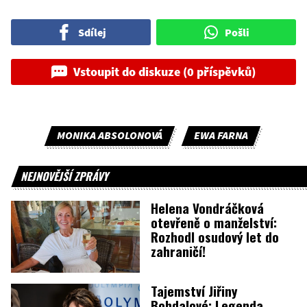
Sdílej
Pošli
Vstoupit do diskuze (0 příspěvků)
MONIKA ABSOLONOVÁ
EWA FARNA
NEJNOVĚJŠÍ ZPRÁVY
Helena Vondráčková
otevřeně o manželství:
Rozhodl osudový let do
zahraničí!
Tajemství Jiřiny
Bohdalové: Legenda