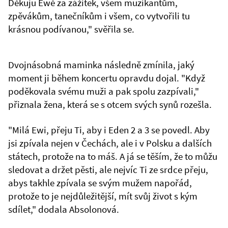
Děkuju Ewě za zážitek, všem muzikantům,
zpěvákům, tanečníkům i všem, co vytvořili tu
krásnou podívanou," svěřila se.
Dvojnásobná maminka následně zmínila, jaký
moment ji během koncertu opravdu dojal. "Když
poděkovala svému muži a pak spolu zazpívali,"
přiznala žena, která se s otcem svých synů rozešla.
"Milá Ewi, přeju Ti, aby i Eden 2 a 3 se povedl. Aby
jsi zpívala nejen v Čechách, ale i v Polsku a dalších
státech, protože na to máš. A já se těším, že to můžu
sledovat a držet pěsti, ale nejvíc Ti ze srdce přeju,
abys takhle zpívala se svým mužem napořád,
protože to je nejdůležitější, mít svůj život s kým
sdílet," dodala Absolonová.