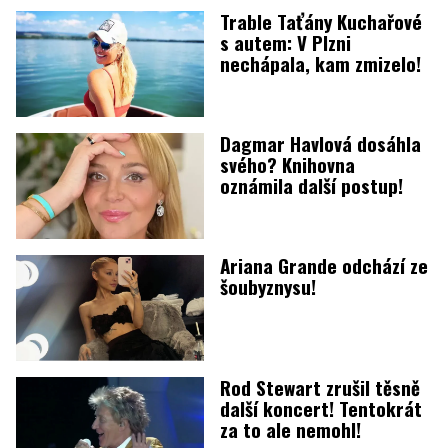
Trable Taťány Kuchařové
s autem: V Plzni
nechápala, kam zmizelo!
Dagmar Havlová dosáhla
svého? Knihovna
oznámila další postup!
Ariana Grande odchází ze
šoubyznysu!
Rod Stewart zrušil těsně
další koncert! Tentokrát
za to ale nemohl!