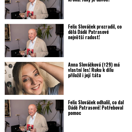
Felix Slováček prozradil, co
dělá Dádě Patrasové
největší radost!
Anna Slováčková (†29) má
vlastní les! Ruku k dílu
přiložil i její táta
Felix Slováček odhalil, co dal
Dádě Patrasové! Potřeboval
pomoc