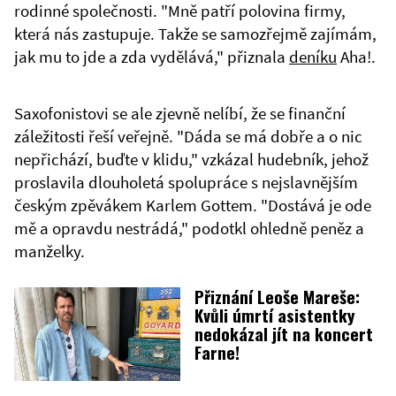
rodinné společnosti. "Mně patří polovina firmy,
která nás zastupuje. Takže se samozřejmě zajímám,
jak mu to jde a zda vydělává," přiznala
deníku
Aha!.
Saxofonistovi se ale zjevně nelíbí, že se finanční
záležitosti řeší veřejně. "Dáda se má dobře a o nic
nepřichází, buďte v klidu," vzkázal hudebník, jehož
proslavila dlouholetá spolupráce s nejslavnějším
českým zpěvákem Karlem Gottem. "Dostává je ode
mě a opravdu nestrádá," podotkl ohledně peněz a
manželky.
Přiznání Leoše Mareše:
Kvůli úmrtí asistentky
nedokázal jít na koncert
Farne!