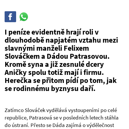
Sdílet
Sdílej
na
WhatsAppu
I peníze evidentně hrají roli v
dlouhodobě napjatém vztahu mezi
slavnými manželi Felixem
Slováčkem a Dádou Patrasovou.
Kromě syna a již zesnulé dcery
Aničky spolu totiž mají i firmu.
Herečka se přitom pídí po tom, jak
se rodinnému byznysu daří.
Zatímco Slováček vydělává vystoupeními po celé
republice, Patrasová se v posledních letech stáhla
do ústraní. Přesto se Dáda zajímá o výdělečnost