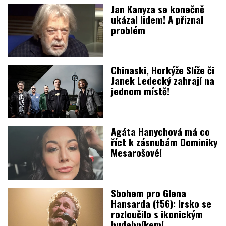
Jan Kanyza se konečně
ukázal lidem! A přiznal
problém
Chinaski, Horkýže Slíže či
Janek Ledecký zahrají na
jednom místě!
Agáta Hanychová má co
říct k zásnubám Dominiky
Mesarošové!
Sbohem pro Glena
Hansarda (†56): Irsko se
rozloučilo s ikonickým
hudebníkem!