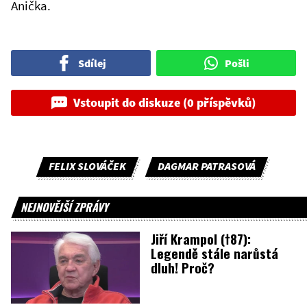
Anička.
Sdílej
Pošli
Vstoupit do diskuze (0 příspěvků)
FELIX SLOVÁČEK
DAGMAR PATRASOVÁ
NEJNOVĚJŠÍ ZPRÁVY
Jiří Krampol (†87):
Legendě stále narůstá
dluh! Proč?