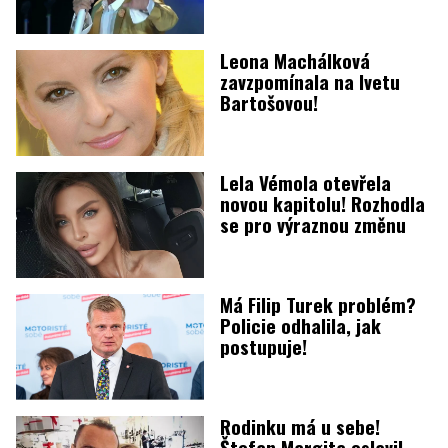
Leona Machálková
zavzpomínala na Ivetu
Bartošovou!
Lela Vémola otevřela
novou kapitolu! Rozhodla
se pro výraznou změnu
Má Filip Turek problém?
Policie odhalila, jak
postupuje!
Rodinku má u sebe!
Štefan Margita oslavil