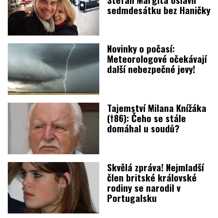
sedmdesátku bez Haničky
Novinky o počasí:
Meteorologové očekávají
další nebezpečné jevy!
Tajemství Milana Knížáka
(†86): Čeho se stále
domáhal u soudů?
Skvělá zpráva! Nejmladší
člen britské královské
rodiny se narodil v
Portugalsku