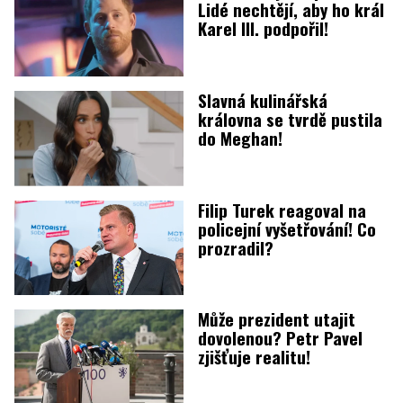
Lidé nechtějí, aby ho král
Karel III. podpořil!
Slavná kulinářská
královna se tvrdě pustila
do Meghan!
Filip Turek reagoval na
policejní vyšetřování! Co
prozradil?
Může prezident utajit
dovolenou? Petr Pavel
zjišťuje realitu!