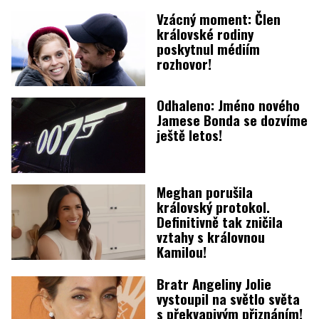
Vzácný moment: Člen
královské rodiny
poskytnul médiím
rozhovor!
Odhaleno: Jméno nového
Jamese Bonda se dozvíme
ještě letos!
Meghan porušila
královský protokol.
Definitivně tak zničila
vztahy s královnou
Kamilou!
Bratr Angeliny Jolie
vystoupil na světlo světa
s překvapivým přiznáním!