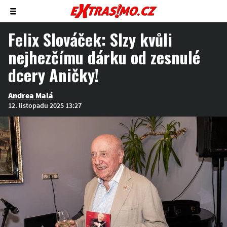
Zobrazit/skrýt
menu
Felix Slováček: Slzy kvůli
nejhezčímu dárku od zesnulé
dcery Aničky!
Andrea Malá
12. listopadu 2025 13:27