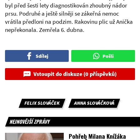
byl před šesti lety diagnostikován zhoubný nádor
prsu. Podruhé a ještě silněji se zákeřná nemoc
vrátila předloni na podzim. Rakovinu plic už Anička
nepřekonala. Zemřela 6. dubna.
Sdílej
Pošli
Vstoupit do diskuze (0 příspěvků)
FELIX SLOVÁČEK
ANNA SLOVÁČKOVÁ
NEJNOVĚJŠÍ ZPRÁVY
Pohřeb Milana Knížáka