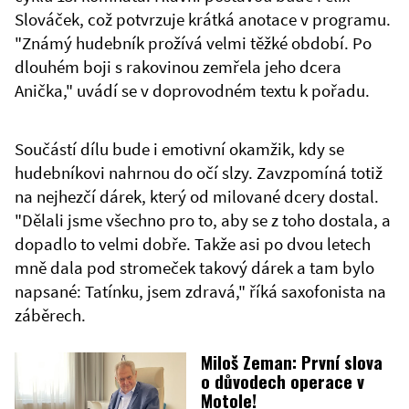
Slováček, což potvrzuje krátká anotace v programu.
"Známý hudebník prožívá velmi těžké období. Po
dlouhém boji s rakovinou zemřela jeho dcera
Anička," uvádí se v doprovodném textu k pořadu.
Součástí dílu bude i emotivní okamžik, kdy se
hudebníkovi nahrnou do očí slzy. Zavzpomíná totiž
na nejhezčí dárek, který od milované dcery dostal.
"Dělali jsme všechno pro to, aby se z toho dostala, a
dopadlo to velmi dobře. Takže asi po dvou letech
mně dala pod stromeček takový dárek a tam bylo
napsané: Tatínku, jsem zdravá," říká saxofonista na
záběrech.
Miloš Zeman: První slova
o důvodech operace v
Motole!