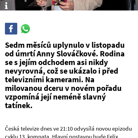
Info
Sdílet
Sdílej
na
WhatsAppu
Sedm měsíců uplynulo v listopadu
od úmrtí Anny Slováčkové. Rodina
se s jejím odchodem asi nikdy
nevyrovná, což se ukázalo i před
televizními kamerami. Na
milovanou dceru v novém pořadu
vzpomíná její neméně slavný
tatínek.
Česká televize dnes ve 21:10 odvysílá novou epizodu
cyklu 13. komnata. Hlavní postavou bude Felix