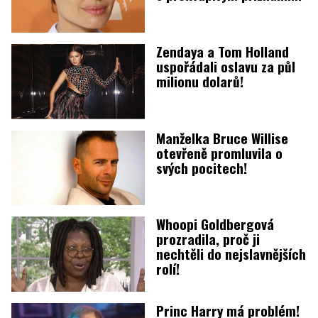
Zendaya a Tom Holland
uspořádali oslavu za půl
milionu dolarů!
Manželka Bruce Willise
otevřeně promluvila o
svých pocitech!
Whoopi Goldbergová
prozradila, proč ji
nechtěli do nejslavnějších
rolí!
Princ Harry má problém!