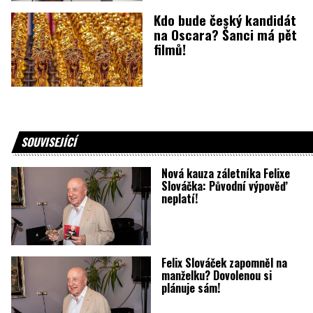
Kdo bude český kandidát
na Oscara? Šanci má pět
filmů!
SOUVISEJÍCÍ
Nová kauza záletníka Felixe
Slováčka: Původní výpověď
neplatí!
Felix Slováček zapomněl na
manželku? Dovolenou si
plánuje sám!