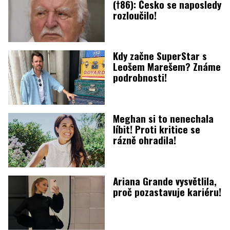
(†86): Česko se naposledy
rozloučilo!
Kdy začne SuperStar s
Leošem Marešem? Známe
podrobnosti!
Meghan si to nenechala
líbit! Proti kritice se
rázně ohradila!
Ariana Grande vysvětlila,
proč pozastavuje kariéru!