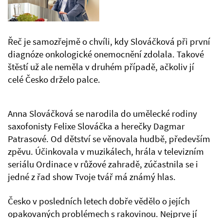
Řeč je samozřejmě o chvíli, kdy Slováčková při první
diagnóze onkologické onemocnění zdolala. Takové
štěstí už ale neměla v druhém případě, ačkoliv jí
celé Česko drželo palce.
Anna Slováčková se narodila do umělecké rodiny
saxofonisty Felixe Slováčka a herečky Dagmar
Patrasové. Od dětství se věnovala hudbě, především
zpěvu. Účinkovala v muzikálech, hrála v televizním
seriálu Ordinace v růžové zahradě, zúčastnila se i
jedné z řad show Tvoje tvář má známý hlas.
Česko v posledních letech dobře vědělo o jejích
opakovaných problémech s rakovinou. Nejprve jí