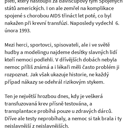
pleti, který nastoupil za daviscupový tým Spojených
států amerických. I on ale zemřel na komplikace
spojené s chorobou AIDS třináct let poté, co byl
nakažen při krevní transfúzi. Naposledy vydechl 6.
února 1993.
Mezi herci, sportovci, spisovateli, ale i ve světě
hudby a modelingu najdeme desítky slavných lidí
kteří nemoci podlehli. V dřívějších dobách nebyla
nemoc příliš známá a i lékaři měli často problém ji
rozpoznat. Jak však ukazuje historie, ne každý
případ nákazy se odehrál rizikovým stykem.
Ten je největší hrozbou dnes, kdy je veškerá
transfuzovaná krev přísně testována, a
transplantace probíhá pouze u zdravých dárců.
Dříve ale testy neprobíhaly, a nemoc si tak brala i ty
nejslavnější z nejslavnějších.