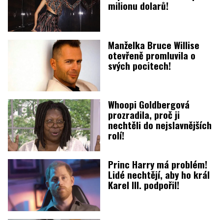
milionu dolarů!
Manželka Bruce Willise
otevřeně promluvila o
svých pocitech!
Whoopi Goldbergová
prozradila, proč ji
nechtěli do nejslavnějších
rolí!
Princ Harry má problém!
Lidé nechtějí, aby ho král
Karel III. podpořil!