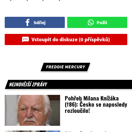
Sdílej
Pošli
Vstoupit do diskuze (0 příspěvků)
FREDDIE MERCURY
NEJNOVĚJŠÍ ZPRÁVY
Pohřeb Milana Knížáka
(†86): Česko se naposledy
rozloučilo!