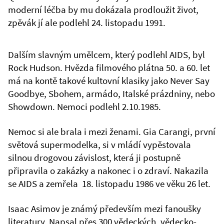
moderní léčba by mu dokázala prodloužit život,
zpěvák jí ale podlehl 24. listopadu 1991.
Dalším slavným umělcem, který podlehl AIDS, byl
Rock Hudson. Hvězda filmového plátna 50. a 60. let
má na kontě takové kultovní klasiky jako Never Say
Goodbye, Sbohem, armádo, Italské prázdniny, nebo
Showdown. Nemoci podlehl 2.10.1985.
Nemoc si ale brala i mezi ženami. Gia Carangi, první
světová supermodelka, si v mládí vypěstovala
silnou drogovou závislost, která ji postupně
připravila o zakázky a nakonec i o zdraví. Nakazila
se AIDS a zemřela 18. listopadu 1986 ve věku 26 let.
Isaac Asimov je známý především mezi fanoušky
literatury. Napsal přes 300 vědeckých, vědecko-