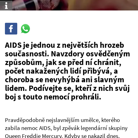
Info
Sdílet
Sdílej
na
WhatsAppu
AIDS je jednou z největších hrozeb
současnosti. Navzdory osvědčeným
způsobům, jak se před ní chránit,
počet nakažených lidí přibývá, a
choroba se nevyhýbá ani slavným
lidem. Podívejte se, kteří z nich svůj
boj s touto nemocí prohráli.
Pravděpodobně nejslavnějším umělce, kterého
zabila nemoc AIDS, byl zpěvák legendární skupiny
Queen Freddie Mercury. Kdyby se nakazil dnes,