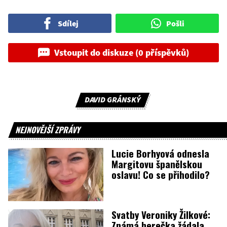
Sdílej
Pošli
Vstoupit do diskuze (0 příspěvků)
DAVID GRÁNSKÝ
NEJNOVĚJŠÍ ZPRÁVY
Lucie Borhyová odnesla
Margitovu španělskou
oslavu! Co se přihodilo?
Svatby Veroniky Žilkové:
Známá herečka žádala