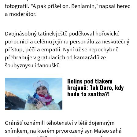
fotografii. "A pak přišel on. Benjamin," napsal herec
a moderátor.
Dvojnásobný tatínek ještě poděkoval hořovické
porodnici a celému jejímu personálu za neskutečný
přístup, péči a empatii. Nyní už se nepochybně
přehrabuje v gratulacích od kamarádů ze
šoubyznysu i fanoušků.
Rolins pod tlakem
krajanů: Tak Daro, kdy
bude ta svatba?!
Gránští oznámili těhotenství v létě dojemným
snímkem, na kterém prvorozený syn Mateo sahá