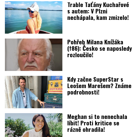
Trable Taťány Kuchařové
s autem: V Plzni
nechápala, kam zmizelo!
Pohřeb Milana Knížáka
(†86): Česko se naposledy
rozloučilo!
Kdy začne SuperStar s
Leošem Marešem? Známe
podrobnosti!
Meghan si to nenechala
líbit! Proti kritice se
rázně ohradila!