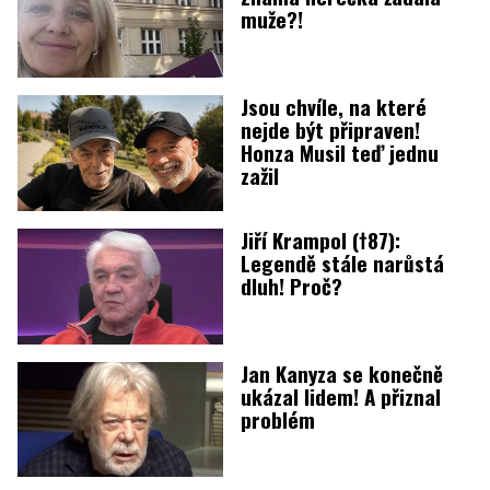
muže?!
Jsou chvíle, na které
nejde být připraven!
Honza Musil teď jednu
zažil
Jiří Krampol (†87):
Legendě stále narůstá
dluh! Proč?
Jan Kanyza se konečně
ukázal lidem! A přiznal
problém