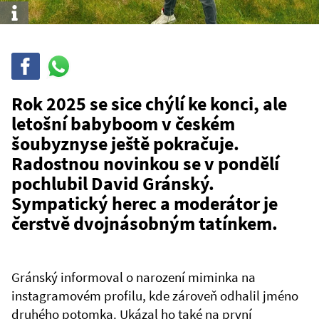
Info
Sdílet
Sdílej
na
WhatsAppu
Rok 2025 se sice chýlí ke konci, ale
letošní babyboom v českém
šoubyznyse ještě pokračuje.
Radostnou novinkou se v pondělí
pochlubil David Gránský.
Sympatický herec a moderátor je
čerstvě dvojnásobným tatínkem.
Gránský informoval o narození miminka na
instagramovém profilu, kde zároveň odhalil jméno
druhého potomka. Ukázal ho také na první