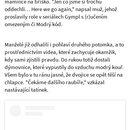
mamince na bříško. "Jen co jsme si trochu
oddechli… Here we go again," napsal muž, jehož
proslavily role v seriálech Gympl s (r)učením
omezeným či Modrý kód.
Manželé již odhalili i pohlaví druhého potomka, a to
prostřednictvím videa, které zachycuje okamžik,
kdy sami zjistili pravdu. Do rukou totiž dostali
dýmovnice, které vypustily do vzduchu modrý kouř.
Všem bylo v tu ránu jasné, že dvojice se opět těší na
chlapce. "Čekáme dalšího raubíře," vzkázal
nastávající tatínek.