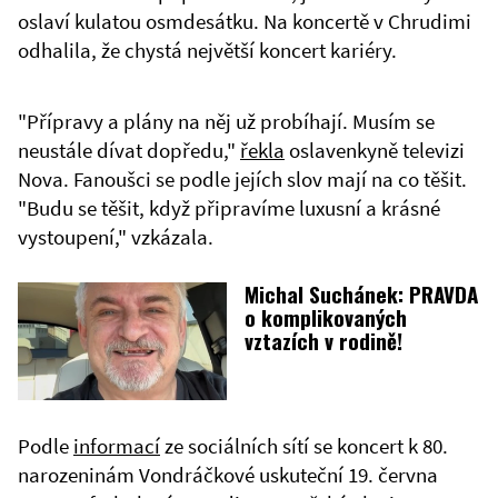
oslaví kulatou osmdesátku. Na koncertě v Chrudimi
odhalila, že chystá největší koncert kariéry.
"Přípravy a plány na něj už probíhají. Musím se
neustále dívat dopředu,"
řekla
oslavenkyně televizi
Nova. Fanoušci se podle jejích slov mají na co těšit.
"Budu se těšit, když připravíme luxusní a krásné
vystoupení," vzkázala.
Michal Suchánek: PRAVDA
o komplikovaných
vztazích v rodině!
Podle
informací
ze sociálních sítí se koncert k 80.
narozeninám Vondráčkové uskuteční 19. června