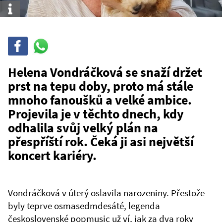
Info
Sdílet
Sdílej
na
WhatsAppu
Helena Vondráčková se snaží držet
prst na tepu doby, proto má stále
mnoho fanoušků a velké ambice.
Projevila je v těchto dnech, kdy
odhalila svůj velký plán na
přespříští rok. Čeká ji asi největší
koncert kariéry.
Vondráčková v úterý oslavila narozeniny. Přestože
byly teprve osmasedmdesáté, legenda
československé popmusic už ví, jak za dva roky