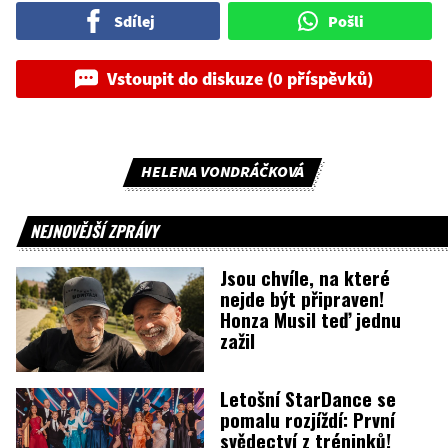
Sdílej
Pošli
Vstoupit do diskuze (0 příspěvků)
HELENA VONDRÁČKOVÁ
NEJNOVĚJŠÍ ZPRÁVY
Jsou chvíle, na které
nejde být připraven!
Honza Musil teď jednu
zažil
Letošní StarDance se
pomalu rozjíždí: První
svědectví z tréninků!