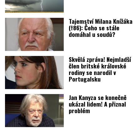
Tajemství Milana Knížáka
(†86): Čeho se stále
domáhal u soudů?
Skvělá zpráva! Nejmladší
člen britské královské
rodiny se narodil v
Portugalsku
Jan Kanyza se konečně
ukázal lidem! A přiznal
problém