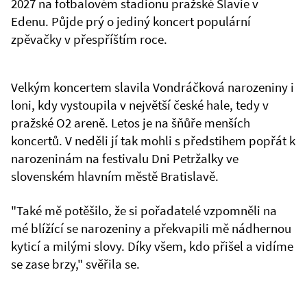
2027 na fotbalovém stadionu pražské Slavie v
Edenu. Půjde prý o jediný koncert populární
zpěvačky v přespříštím roce.
Velkým koncertem slavila Vondráčková narozeniny i
loni, kdy vystoupila v největší české hale, tedy v
pražské O2 areně. Letos je na šňůře menších
koncertů. V neděli jí tak mohli s předstihem popřát k
narozeninám na festivalu Dni Petržalky ve
slovenském hlavním městě Bratislavě.
"Také mě potěšilo, že si pořadatelé vzpomněli na
mé blížící se narozeniny a překvapili mě nádhernou
kyticí a milými slovy. Díky všem, kdo přišel a vidíme
se zase brzy," svěřila se.