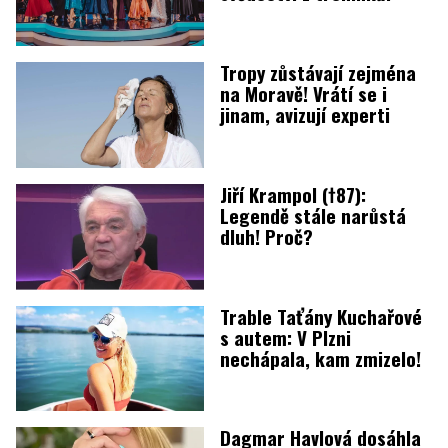
Tropy zůstávají zejména
na Moravě! Vrátí se i
jinam, avizují experti
Jiří Krampol (†87):
Legendě stále narůstá
dluh! Proč?
Trable Taťány Kuchařové
s autem: V Plzni
nechápala, kam zmizelo!
Dagmar Havlová dosáhla