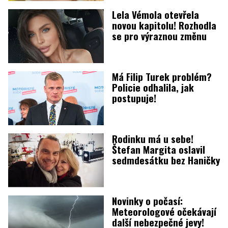
Lela Vémola otevřela
novou kapitolu! Rozhodla
se pro výraznou změnu
Má Filip Turek problém?
Policie odhalila, jak
postupuje!
Rodinku má u sebe!
Štefan Margita oslavil
sedmdesátku bez Haničky
Novinky o počasí:
Meteorologové očekávají
další nebezpečné jevy!