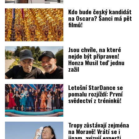
Kdo bude český kandidát
na Oscara? Šanci má pět
filmů!
Jsou chvíle, na které
nejde být připraven!
Honza Musil teď jednu
zažil
Letošní StarDance se
pomalu rozjíždí: První
svědectví z tréninků!
Tropy zůstávají zejména
na Moravě! Vrátí se i
jinam, avizují experti