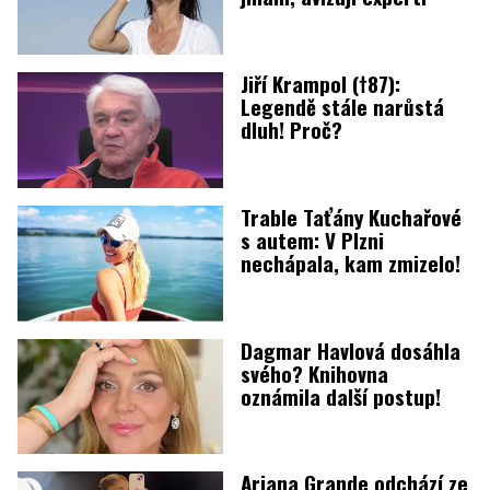
Jiří Krampol (†87):
Legendě stále narůstá
dluh! Proč?
Trable Taťány Kuchařové
s autem: V Plzni
nechápala, kam zmizelo!
Dagmar Havlová dosáhla
svého? Knihovna
oznámila další postup!
Ariana Grande odchází ze