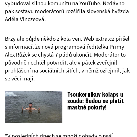
vybudoval silnou komunitu na YouTube. Nedávno
pak sestavu moderátorů rozšířila slovenská hvězda
Adéla Vinczeová.
Brzy ale půjde někdo z kola ven.
Web
extra.cz přišel
s informací, že nová programová ředitelka Primy
Alex Růžek se chystá 7 pádů ukončit. Moderátor to
původně nechtěl potvrdit, ale v pátek zveřejnil
prohlášení na sociálních sítích, v němž ozřejmil, jak
se věci mají.
Tsoukernikův kolaps u
soudu: Budou se platit
mastné pokuty!
"V posledních dnech se množí dohady o naší