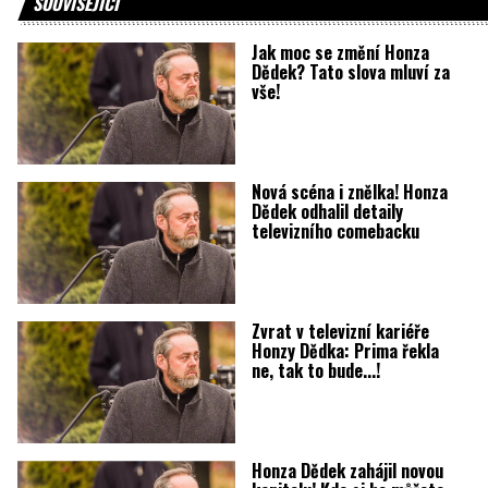
SOUVISEJÍCÍ
Jak moc se změní Honza
Dědek? Tato slova mluví za
vše!
Nová scéna i znělka! Honza
Dědek odhalil detaily
televizního comebacku
Zvrat v televizní kariéře
Honzy Dědka: Prima řekla
ne, tak to bude...!
Honza Dědek zahájil novou