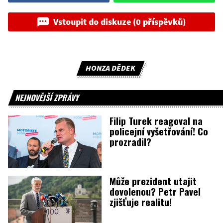
Vstoupit do diskuze (0 příspěvků)
HONZA DĚDEK
NEJNOVĚJŠÍ ZPRÁVY
Filip Turek reagoval na
policejní vyšetřování! Co
prozradil?
Může prezident utajit
dovolenou? Petr Pavel
zjišťuje realitu!