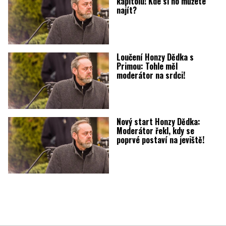
kapitolu! Kde si ho můžete
najít?
Loučení Honzy Dědka s
Primou: Tohle měl
moderátor na srdci!
Nový start Honzy Dědka:
Moderátor řekl, kdy se
poprvé postaví na jeviště!