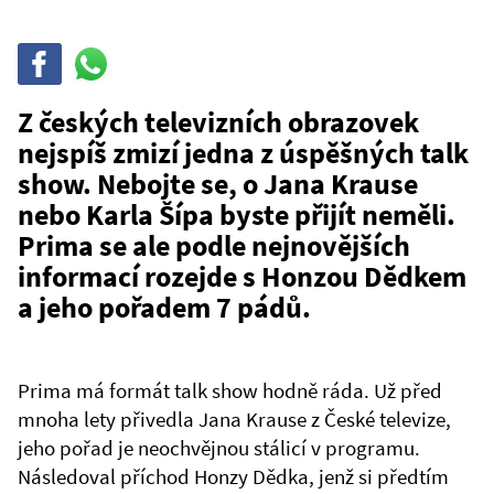
Sdílet
Sdílej
na
WhatsAppu
Z českých televizních obrazovek
nejspíš zmizí jedna z úspěšných talk
show. Nebojte se, o Jana Krause
nebo Karla Šípa byste přijít neměli.
Prima se ale podle nejnovějších
informací rozejde s Honzou Dědkem
a jeho pořadem 7 pádů.
Prima má formát talk show hodně ráda. Už před
mnoha lety přivedla Jana Krause z České televize,
jeho pořad je neochvějnou stálicí v programu.
Následoval příchod Honzy Dědka, jenž si předtím