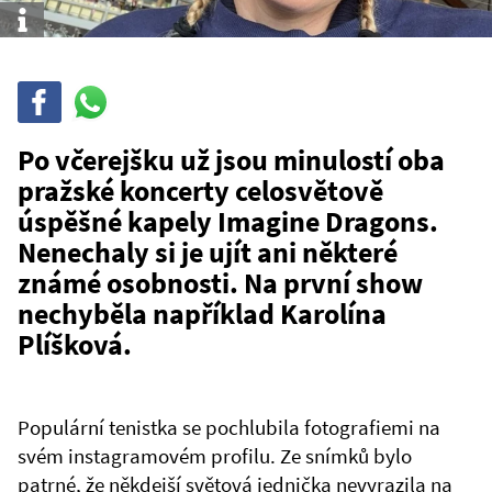
Info
Sdílet
Sdílej
na
WhatsAppu
Po včerejšku už jsou minulostí oba
pražské koncerty celosvětově
úspěšné kapely Imagine Dragons.
Nenechaly si je ujít ani některé
známé osobnosti. Na první show
nechyběla například Karolína
Plíšková.
Populární tenistka se pochlubila fotografiemi na
svém instagramovém profilu. Ze snímků bylo
patrné, že někdejší světová jednička nevyrazila na