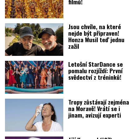
filmů!
Jsou chvíle, na které
nejde být připraven!
Honza Musil teď jednu
zažil
Letošní StarDance se
pomalu rozjíždí: První
svědectví z tréninků!
Tropy zůstávají zejména
na Moravě! Vrátí se i
jinam, avizují experti