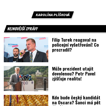
KAROLÍNA PLÍŠKOVÁ
NEJNOVĚJŠÍ ZPRÁVY
Filip Turek reagoval na
policejní vyšetřování! Co
prozradil?
Může prezident utajit
dovolenou? Petr Pavel
zjišťuje realitu!
Kdo bude český kandidát
na Oscara? Šanci má pět