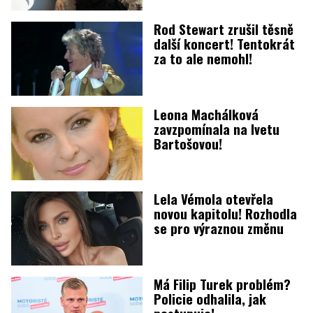
Rod Stewart zrušil těsně
další koncert! Tentokrát
za to ale nemohl!
Leona Machálková
zavzpomínala na Ivetu
Bartošovou!
Lela Vémola otevřela
novou kapitolu! Rozhodla
se pro výraznou změnu
Má Filip Turek problém?
Policie odhalila, jak