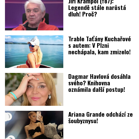
Jiří Krampol (†87):
Legendě stále narůstá
dluh! Proč?
Trable Taťány Kuchařové
s autem: V Plzni
nechápala, kam zmizelo!
Dagmar Havlová dosáhla
svého? Knihovna
oznámila další postup!
Ariana Grande odchází ze
šoubyznysu!