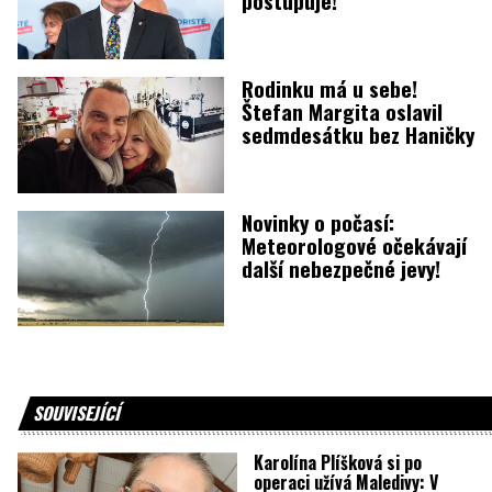
postupuje!
Rodinku má u sebe!
Štefan Margita oslavil
sedmdesátku bez Haničky
Novinky o počasí:
Meteorologové očekávají
další nebezpečné jevy!
SOUVISEJÍCÍ
Karolína Plíšková si po
operaci užívá Maledivy: V