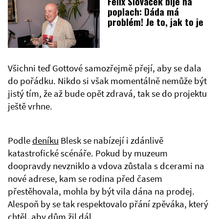
Felix Slováček bije na
poplach: Dáda má
problém! Je to, jak to je
Všichni teď Gottové samozřejmě přejí, aby se dala
do pořádku. Nikdo si však momentálně nemůže být
jistý tím, že až bude opět zdravá, tak se do projektu
ještě vrhne.
Podle
deníku
Blesk se nabízejí i zdánlivě
katastrofické scénáře. Pokud by muzeum
doopravdy nevzniklo a vdova zůstala s dcerami na
nové adrese, kam se rodina před časem
přestěhovala, mohla by být vila dána na prodej.
Alespoň by se tak respektovalo přání zpěváka, který
chtěl, aby dům žil dál.