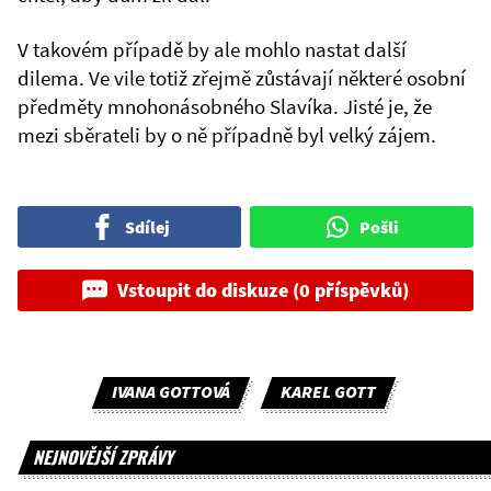
V takovém případě by ale mohlo nastat další
dilema. Ve vile totiž zřejmě zůstávají některé osobní
předměty mnohonásobného Slavíka. Jisté je, že
mezi sběrateli by o ně případně byl velký zájem.
Sdílej
Pošli
Vstoupit do diskuze (0 příspěvků)
IVANA GOTTOVÁ
KAREL GOTT
NEJNOVĚJŠÍ ZPRÁVY