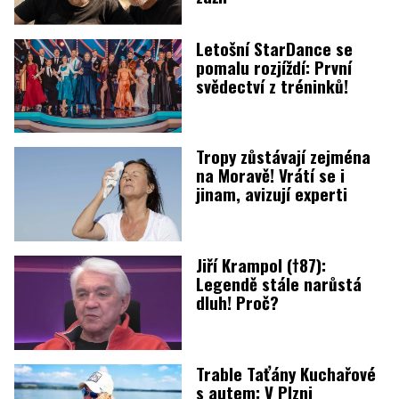
Letošní StarDance se
pomalu rozjíždí: První
svědectví z tréninků!
Tropy zůstávají zejména
na Moravě! Vrátí se i
jinam, avizují experti
Jiří Krampol (†87):
Legendě stále narůstá
dluh! Proč?
Trable Taťány Kuchařové
s autem: V Plzni