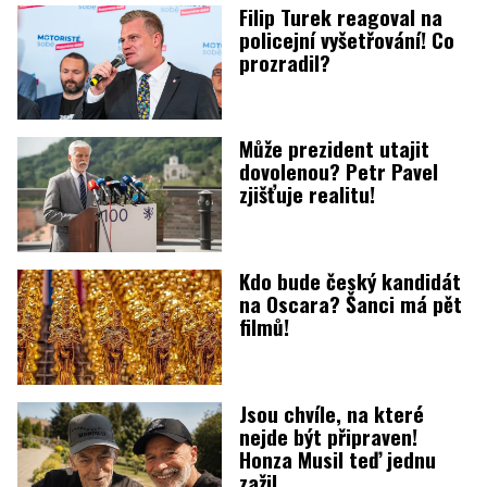
Filip Turek reagoval na
policejní vyšetřování! Co
prozradil?
Může prezident utajit
dovolenou? Petr Pavel
zjišťuje realitu!
Kdo bude český kandidát
na Oscara? Šanci má pět
filmů!
Jsou chvíle, na které
nejde být připraven!
Honza Musil teď jednu
zažil