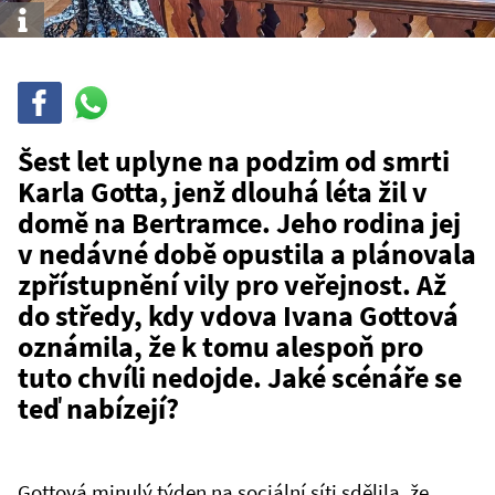
Info
Sdílet
Sdílej
na
WhatsAppu
Šest let uplyne na podzim od smrti
Karla Gotta, jenž dlouhá léta žil v
domě na Bertramce. Jeho rodina jej
v nedávné době opustila a plánovala
zpřístupnění vily pro veřejnost. Až
do středy, kdy vdova Ivana Gottová
oznámila, že k tomu alespoň pro
tuto chvíli nedojde. Jaké scénáře se
teď nabízejí?
Gottová minulý týden na sociální síti sdělila, že