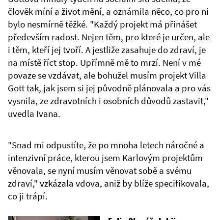
člověk míní a život mění, a oznámila něco, co pro ni
bylo nesmírně těžké. "Každý projekt má přinášet
především radost. Nejen těm, pro které je určen, ale
i těm, kteří jej tvoří. A jestliže zasahuje do zdraví, je
na místě říct stop. Upřímně mě to mrzí. Není v mé
povaze se vzdávat, ale bohužel musím projekt Villa
Gott tak, jak jsem si jej původně plánovala a pro vás
vysnila, ze zdravotních i osobních důvodů zastavit,"
uvedla Ivana.
"Snad mi odpustíte, že po mnoha letech náročné a
intenzivní práce, kterou jsem Karlovým projektům
věnovala, se nyní musím věnovat sobě a svému
zdraví," vzkázala vdova, aniž by blíže specifikovala,
co ji trápí.