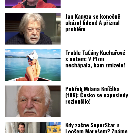
Jan Kanyza se konečně
ukázal lidem! A přiznal
problém
Trable Taťány Kuchařové
s autem: V Plzni
nechápala, kam zmizelo!
Pohřeb Milana Knížáka
(†86): Česko se naposledy
rozloučilo!
Kdy začne SuperStar s
Leošem Marešem? Známe