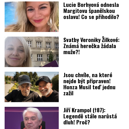
Lucie Borhyová odnesla
Margitovu španělskou
oslavu! Co se přihodilo?
Svatby Veroniky Žilkové:
Známá herečka žádala
muže?!
Jsou chvíle, na které
nejde být připraven!
Honza Musil teď jednu
zažil
Jiří Krampol (†87):
Legendě stále narůstá
dluh! Proč?