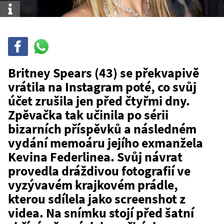
Info
Sdílet
Sdílej
na
WhatsAppu
Britney Spears (43) se překvapivě
vrátila na Instagram poté, co svůj
účet zrušila jen před čtyřmi dny.
Zpěvačka tak učinila po sérii
bizarních příspěvků a následném
vydání memoáru jejího exmanžela
Kevina Federlinea. Svůj návrat
provedla dráždivou fotografií ve
vyzývavém krajkovém prádle,
kterou sdílela jako screenshot z
videa. Na snímku stojí před šatní