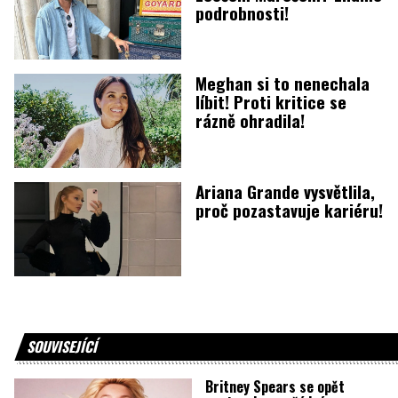
podrobnosti!
Meghan si to nenechala
líbit! Proti kritice se
rázně ohradila!
Ariana Grande vysvětlila,
proč pozastavuje kariéru!
SOUVISEJÍCÍ
Britney Spears se opět