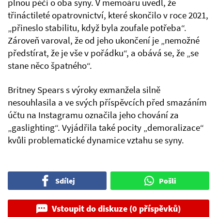
plnou péči o oba syny. V memoáru uvedl, že
třináctileté opatrovnictví, které skončilo v roce 2021,
„přineslo stabilitu, když byla zoufale potřeba“.
Zároveň varoval, že od jeho ukončení je „nemožné
předstírat, že je vše v pořádku“, a obává se, že „se
stane něco špatného“.
Britney Spears s výroky exmanžela silně
nesouhlasila a ve svých příspěvcích před smazáním
účtu na Instagramu označila jeho chování za
„gaslighting“. Vyjádřila také pocity „demoralizace“
kvůli problematické dynamice vztahu se syny.
Sdílej
Pošli
Vstoupit do diskuze (0 příspěvků)