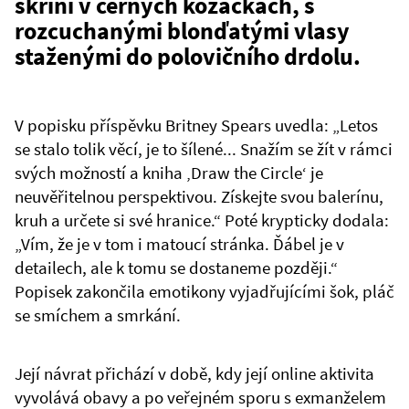
skříní v černých kozačkách, s
rozcuchanými blonďatými vlasy
staženými do polovičního drdolu.
V popisku příspěvku Britney Spears uvedla: „Letos
se stalo tolik věcí, je to šílené... Snažím se žít v rámci
svých možností a kniha ‚Draw the Circle‘ je
neuvěřitelnou perspektivou. Získejte svou balerínu,
kruh a určete si své hranice.“ Poté krypticky dodala:
„Vím, že je v tom i matoucí stránka. Ďábel je v
detailech, ale k tomu se dostaneme později.“
Popisek zakončila emotikony vyjadřujícími šok, pláč
se smíchem a smrkání.
Její návrat přichází v době, kdy její online aktivita
vyvolává obavy a po veřejném sporu s exmanželem