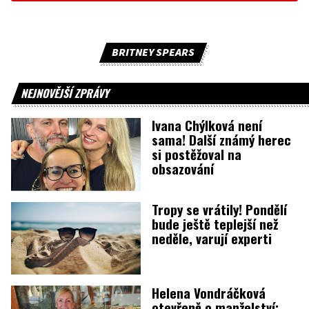
BRITNEY SPEARS
NEJNOVĚJŠÍ ZPRÁVY
Ivana Chýlková není
sama! Další známý herec
si postěžoval na
obsazování
Tropy se vrátily! Pondělí
bude ještě teplejší než
neděle, varují experti
Helena Vondráčková
otevřeně o manželství: