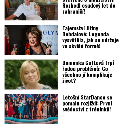
Rozhodl osudový let do
zahraničí!
Tajemství Jiřiny
Bohdalové: Legenda
vysvětlila, jak se udržuje
ve skvělé formě!
Dominika Gottová trpí
řadou problémů: Co
všechno jí komplikuje
život?
Letošní StarDance se
pomalu rozjíždí: První
svědectví z tréninků!