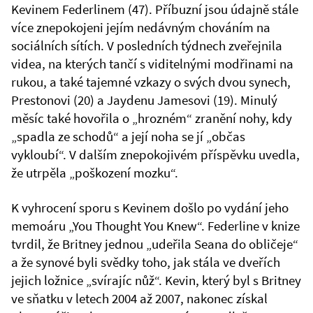
Kevinem Federlinem (47). Příbuzní jsou údajně stále
více znepokojeni jejím nedávným chováním na
sociálních sítích. V posledních týdnech zveřejnila
videa, na kterých tančí s viditelnými modřinami na
rukou, a také tajemné vzkazy o svých dvou synech,
Prestonovi (20) a Jaydenu Jamesovi (19). Minulý
měsíc také hovořila o „hrozném“ zranění nohy, kdy
„spadla ze schodů“ a její noha se jí „občas
vykloubí“. V dalším znepokojivém příspěvku uvedla,
že utrpěla „poškození mozku“.
K vyhrocení sporu s Kevinem došlo po vydání jeho
memoáru „You Thought You Knew“. Federline v knize
tvrdil, že Britney jednou „udeřila Seana do obličeje“
a že synové byli svědky toho, jak stála ve dveřích
jejich ložnice „svírajíc nůž“. Kevin, který byl s Britney
ve sňatku v letech 2004 až 2007, nakonec získal