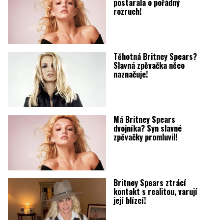
postarala o pořádný
rozruch!
Těhotná Britney Spears?
Slavná zpěvačka něco
naznačuje!
Má Britney Spears
dvojníka? Syn slavné
zpěvačky promluvil!
Britney Spears ztrácí
kontakt s realitou, varují
její blízcí!