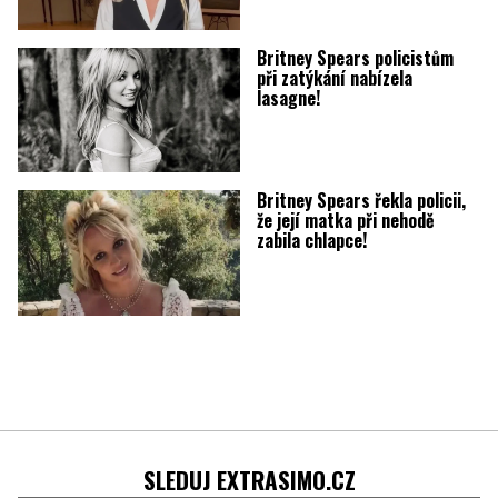
Britney Spears policistům
při zatýkání nabízela
lasagne!
Britney Spears řekla policii,
že její matka při nehodě
zabila chlapce!
SLEDUJ EXTRASIMO.CZ