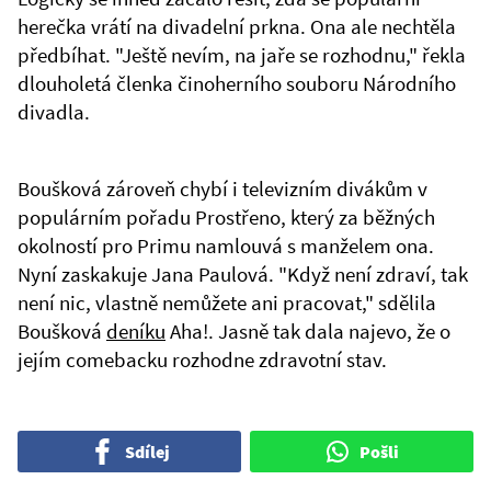
herečka vrátí na divadelní prkna. Ona ale nechtěla
předbíhat. "Ještě nevím, na jaře se rozhodnu," řekla
dlouholetá členka činoherního souboru Národního
divadla.
Boušková zároveň chybí i televizním divákům v
populárním pořadu Prostřeno, který za běžných
okolností pro Primu namlouvá s manželem ona.
Nyní zaskakuje Jana Paulová. "Když není zdraví, tak
není nic, vlastně nemůžete ani pracovat," sdělila
Boušková
deníku
Aha!. Jasně tak dala najevo, že o
jejím comebacku rozhodne zdravotní stav.
Sdílej
Pošli