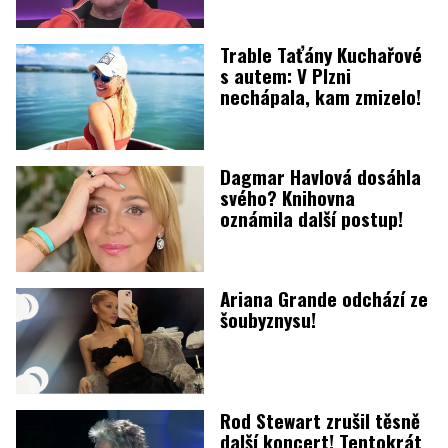
Trable Taťány Kuchařové
s autem: V Plzni
nechápala, kam zmizelo!
Dagmar Havlová dosáhla
svého? Knihovna
oznámila další postup!
Ariana Grande odchází ze
šoubyznysu!
Rod Stewart zrušil těsně
další koncert! Tentokrát