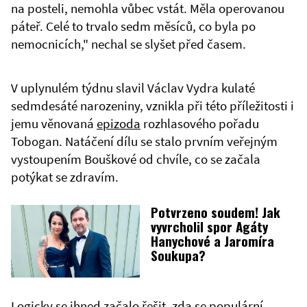
na posteli, nemohla vůbec vstát. Měla operovanou
páteř. Celé to trvalo sedm měsíců, co byla po
nemocnicích," nechal se slyšet před časem.
V uplynulém týdnu slavil Václav Vydra kulaté
sedmdesáté narozeniny, vznikla při této příležitosti i
jemu věnovaná
epizoda
rozhlasového pořadu
Tobogan. Natáčení dílu se stalo prvním veřejným
vystoupením Bouškové od chvíle, co se začala
potýkat se zdravím.
Potvrzeno soudem! Jak
vyvrcholil spor Agáty
Hanychové a Jaromíra
Soukupa?
Logicky se ihned začalo řešit, zda se populární