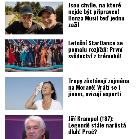
Jsou chvíle, na které
nejde být připraven!
Honza Musil teď jednu
zažil
Letošní StarDance se
pomalu rozjíždí: První
svědectví z tréninků!
Tropy zůstávají zejména
na Moravě! Vrátí se i
jinam, avizují experti
Jiří Krampol (†87):
Legendě stále narůstá
dluh! Proč?