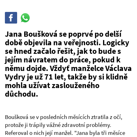
Sdílet
Sdílej
na
WhatsAppu
Jana Boušková se poprvé po delší
době objevila na veřejnosti. Logicky
se hned začalo řešit, jak to bude s
jejím návratem do práce, pokud k
němu dojde. Vždyť manželce Václava
Vydry je už 71 let, takže by si klidně
mohla užívat zaslouženého
důchodu.
Boušková se v posledních měsících ztratila z očí,
protože ji trápily vážné zdravotní problémy.
Referoval o nich její manžel. "Jana byla tři měsíce