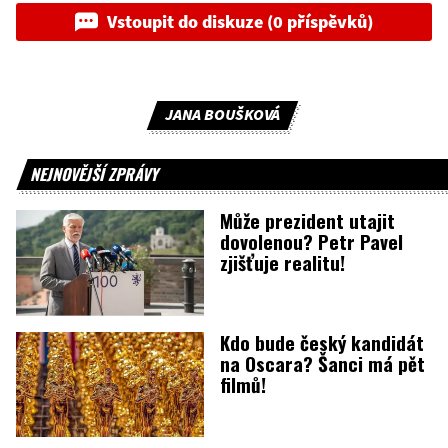
Vstoupit do diskuze (0 příspěvků)
JANA BOUŠKOVÁ
NEJNOVĚJŠÍ ZPRÁVY
Může prezident utajit
dovolenou? Petr Pavel
zjišťuje realitu!
Kdo bude český kandidát
na Oscara? Šanci má pět
filmů!