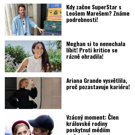
Kdy začne SuperStar s
Leošem Marešem? Známe
podrobnosti!
Meghan si to nenechala
líbit! Proti kritice se
rázně ohradila!
Ariana Grande vysvětlila,
proč pozastavuje kariéru!
Vzácný moment: Člen
královské rodiny
poskytnul médiím