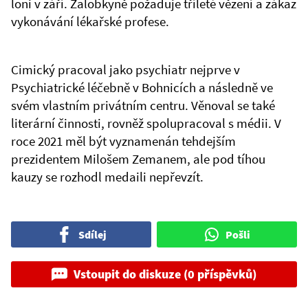
loni v září. Žalobkyně požaduje tříleté vězení a zákaz
vykonávání lékařské profese.
Cimický pracoval jako psychiatr nejprve v
Psychiatrické léčebně v Bohnicích a následně ve
svém vlastním privátním centru. Věnoval se také
literární činnosti, rovněž spolupracoval s médii. V
roce 2021 měl být vyznamenán tehdejším
prezidentem Milošem Zemanem, ale pod tíhou
kauzy se rozhodl medaili nepřevzít.
Sdílej
Pošli
Vstoupit do diskuze (0 příspěvků)