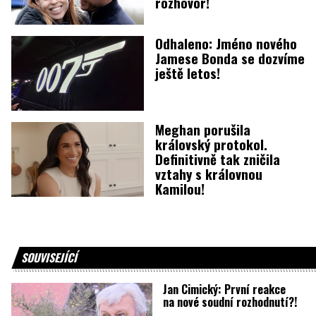
rozhovor!
Odhaleno: Jméno nového
Jamese Bonda se dozvíme
ještě letos!
Meghan porušila
královský protokol.
Definitivně tak zničila
vztahy s královnou
Kamilou!
SOUVISEJÍCÍ
Jan Cimický: První reakce
na nové soudní rozhodnutí?!