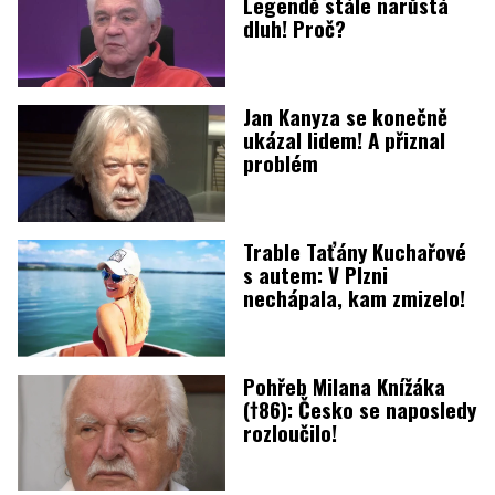
Legendě stále narůstá
dluh! Proč?
Jan Kanyza se konečně
ukázal lidem! A přiznal
problém
Trable Taťány Kuchařové
s autem: V Plzni
nechápala, kam zmizelo!
Pohřeb Milana Knížáka
(†86): Česko se naposledy
rozloučilo!