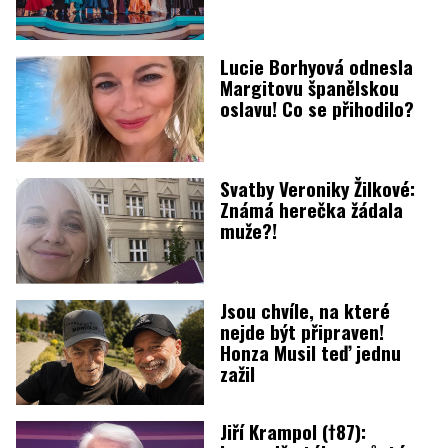
Lucie Borhyová odnesla
Margitovu španělskou
oslavu! Co se přihodilo?
Svatby Veroniky Žilkové:
Známá herečka žádala
muže?!
Jsou chvíle, na které
nejde být připraven!
Honza Musil teď jednu
zažil
Jiří Krampol (†87):