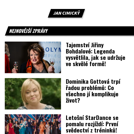
JAN CIMICKÝ
NEJNOVĚJŠÍ ZPRÁVY
Tajemství Jiřiny
Bohdalové: Legenda
vysvětlila, jak se udržuje
ve skvělé formě!
Dominika Gottová trpí
řadou problémů: Co
všechno jí komplikuje
život?
Letošní StarDance se
pomalu rozjíždí: První
svědectví z tréninků!