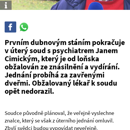
Info
Sdílet
Sdílej
na
WhatsAppu
Prvním dubnovým stáním pokračuje
v úterý soud s psychiatrem Janem
Cimickým, který je od loňska
obžalován ze znásilnění a vydírání.
Jednání probíhá za zavřenými
dveřmi. Obžalovaný lékař k soudu
opět nedorazil.
Soudce původně plánoval, že veřejně vyslechne
znalce, který se však z úterního jednání omluvil.
Zbylí svědci budou vypovídat neveřejně.