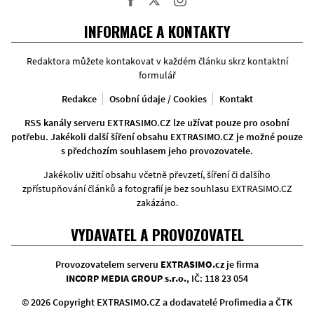
Facebook
Twitter
Instagram
INFORMACE A KONTAKTY
Redaktora můžete kontakovat v každém článku skrz kontaktní
formulář
Redakce
Osobní údaje / Cookies
Kontakt
RSS kanály serveru EXTRASIMO.CZ lze užívat pouze pro osobní
potřebu. Jakékoli další šíření obsahu EXTRASIMO.CZ je možné pouze
s předchozím souhlasem jeho provozovatele.
Jakékoliv užití obsahu včetně převzetí, šíření či dalšího
zpřístupňování článků a fotografií je bez souhlasu EXTRASIMO.CZ
zakázáno.
VYDAVATEL A PROVOZOVATEL
Provozovatelem serveru
EXTRASIMO.cz
je firma
INCORP MEDIA GROUP s.r.o.
, IČ: 118 23 054
© 2026 Copyright EXTRASIMO.CZ a dodavatelé Profimedia a ČTK