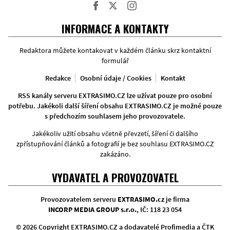
Facebook
Twitter
Instagram
INFORMACE A KONTAKTY
Redaktora můžete kontakovat v každém článku skrz kontaktní
formulář
Redakce
Osobní údaje / Cookies
Kontakt
RSS kanály serveru EXTRASIMO.CZ lze užívat pouze pro osobní
potřebu. Jakékoli další šíření obsahu EXTRASIMO.CZ je možné pouze
s předchozím souhlasem jeho provozovatele.
Jakékoliv užití obsahu včetně převzetí, šíření či dalšího
zpřístupňování článků a fotografií je bez souhlasu EXTRASIMO.CZ
zakázáno.
VYDAVATEL A PROVOZOVATEL
Provozovatelem serveru
EXTRASIMO.cz
je firma
INCORP MEDIA GROUP s.r.o.
, IČ: 118 23 054
© 2026 Copyright EXTRASIMO.CZ a dodavatelé Profimedia a ČTK