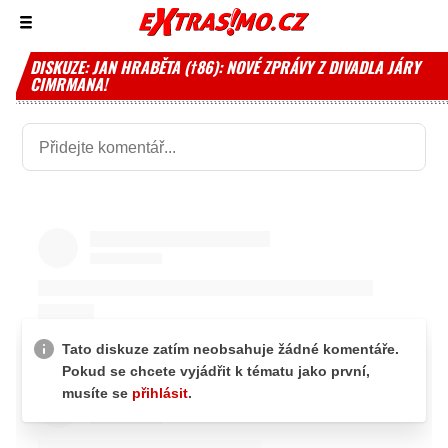
Zobrazit/skrýt
menu
DISKUZE: JAN HRABĚTA (†86): NOVÉ ZPRÁVY Z DIVADLA JÁRY
CIMRMANA!