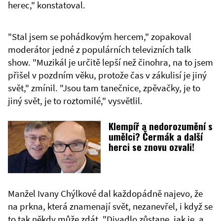
herec," konstatoval.
"Stal jsem se pohádkovým hercem," zopakoval
moderátor jedné z populárních televizních talk
show. "Muzikál je určitě lepší než činohra, na to jsem
přišel v pozdním věku, protože čas v zákulisí je jiný
svět," zmínil. "Jsou tam tanečnice, zpěvačky, je to
jiný svět, je to roztomilé," vysvětlil.
Klempíř a nedorozumění s
umělci? Čermák a další
herci se znovu ozvali!
Manžel Ivany Chýlkové dal každopádně najevo, že
na prkna, která znamenají svět, nezanevřel, i když se
to tak někdy může zdát. "Divadlo zůstane, jak je, a