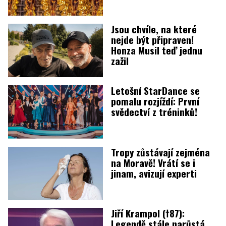
Jsou chvíle, na které
nejde být připraven!
Honza Musil teď jednu
zažil
Letošní StarDance se
pomalu rozjíždí: První
svědectví z tréninků!
Tropy zůstávají zejména
na Moravě! Vrátí se i
jinam, avizují experti
Jiří Krampol (†87):
Legendě stále narůstá