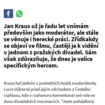
Sdílet
Sdílej
na
WhatsAppu
Jan Kraus už je řadu let vnímám
především jako moderátor, ale stále
se věnuje i herecké práci. Zřídkakdy
se objeví ve filmu, častěji je k vidění
v jednom z pražských divadel. Sám
však zdůrazňuje, že dnes je velice
specifickým hercem.
Kraus byl jedním z posledních hostů moderátorky
Lucie Výborné před jejím odchodem z Českého
rozhlasu, kde v rozhovoru komentoval své role ve
dvou divadelních inscenacích. "Jsem pohádkový