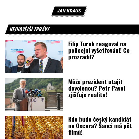
JAN KRAUS
NEJNOVĚJŠÍ ZPRÁVY
Filip Turek reagoval na
policejní vyšetřování! Co
prozradil?
Může prezident utajit
dovolenou? Petr Pavel
zjišťuje realitu!
Kdo bude český kandidát
na Oscara? Šanci má pět
filmů!