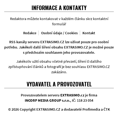
Facebook
Twitter
Instagram
INFORMACE A KONTAKTY
Redaktora můžete kontakovat v každém článku skrz kontaktní
formulář
Redakce
Osobní údaje / Cookies
Kontakt
RSS kanály serveru EXTRASIMO.CZ lze užívat pouze pro osobní
potřebu. Jakékoli další šíření obsahu EXTRASIMO.CZ je možné pouze
s předchozím souhlasem jeho provozovatele.
Jakékoliv užití obsahu včetně převzetí, šíření či dalšího
zpřístupňování článků a fotografií je bez souhlasu EXTRASIMO.CZ
zakázáno.
VYDAVATEL A PROVOZOVATEL
Provozovatelem serveru
EXTRASIMO.cz
je firma
INCORP MEDIA GROUP s.r.o.
, IČ: 118 23 054
© 2026 Copyright EXTRASIMO.CZ a dodavatelé Profimedia a ČTK