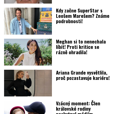
Kdy začne SuperStar s
Leošem Marešem? Známe
podrobnosti!
Meghan si to nenechala
líbit! Proti kritice se
rázně ohradila!
Ariana Grande vysvětlila,
proč pozastavuje kariéru!
Vzácný moment: Člen
královské rodiny
poskytnul médiím