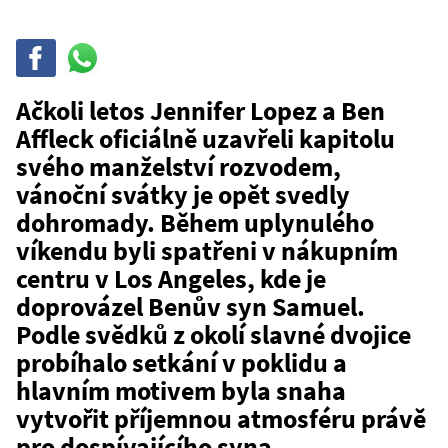
Sdílet
Sdílej
na
WhatsAppu
Ačkoli letos Jennifer Lopez a Ben
Affleck oficiálně uzavřeli kapitolu
svého manželství rozvodem,
vánoční svátky je opět svedly
dohromady. Během uplynulého
víkendu byli spatřeni v nákupním
centru v Los Angeles, kde je
doprovázel Benův syn Samuel.
Podle svědků z okolí slavné dvojice
probíhalo setkání v poklidu a
hlavním motivem byla snaha
vytvořit příjemnou atmosféru právě
pro dospívajícího syna.