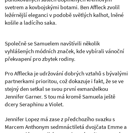
svetrem a kovbojskými botami. Ben Affleck zvolil
ležérnější eleganci v podobě světlých kalhot, lněné
košile a ladícího saka.
Společně se Samuelem navštívili několik
vyhlášených módních značek, kde vybírali vánoční
překvapení pro zbytek rodiny.
Pro Afflecka je udržování dobrých vztahů s bývalými
partnerkami prioritou, což dokazuje i fakt, že se ve
stejný den setkal se svou první exmanželkou
Jennifer Garner. S tou má kromě Samuela ještě
dcery Seraphinu a Violet.
Jennifer Lopez má zase z předchozího svazku s
Marcem Anthonym sedmnáctiletá dvojčata Emme a