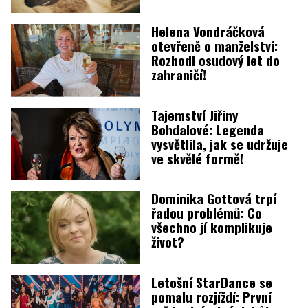
Helena Vondráčková
otevřeně o manželství:
Rozhodl osudový let do
zahraničí!
Tajemství Jiřiny
Bohdalové: Legenda
vysvětlila, jak se udržuje
ve skvělé formě!
Dominika Gottová trpí
řadou problémů: Co
všechno jí komplikuje
život?
Letošní StarDance se
pomalu rozjíždí: První