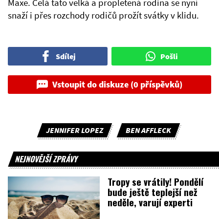
Maxe. Celá tato velká a propletená rodina se nyní
snaží i přes rozchody rodičů prožít svátky v klidu.
Sdílej
Pošli
Vstoupit do diskuze (0 příspěvků)
JENNIFER LOPEZ
BEN AFFLECK
NEJNOVĚJŠÍ ZPRÁVY
Tropy se vrátily! Pondělí
bude ještě teplejší než
neděle, varují experti