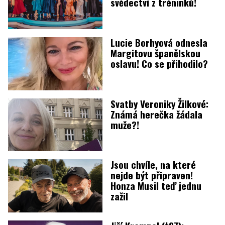
svědectví z tréninků!
Lucie Borhyová odnesla
Margitovu španělskou
oslavu! Co se přihodilo?
Svatby Veroniky Žilkové:
Známá herečka žádala
muže?!
Jsou chvíle, na které
nejde být připraven!
Honza Musil teď jednu
zažil