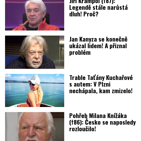
Jiří Krampol (†87):
Legendě stále narůstá
dluh! Proč?
Jan Kanyza se konečně
ukázal lidem! A přiznal
problém
Trable Taťány Kuchařové
s autem: V Plzni
nechápala, kam zmizelo!
Pohřeb Milana Knížáka
(†86): Česko se naposledy
rozloučilo!