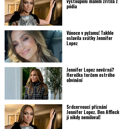
vystoupení málem zřítila z
pódia
Vánoce v pyžamu! Takhle
oslavila svátky Jennifer
Lopez
Jennifer Lopez nevěrná?
Herečka terčem ostrého
obvinění
Srdcervoucí přiznání
Jennifer Lopez. Ben Affleck
ji nikdy nemiloval!