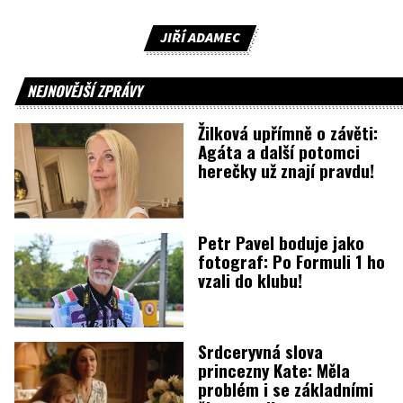
JIŘÍ ADAMEC
NEJNOVĚJŠÍ ZPRÁVY
Žilková upřímně o závěti:
Agáta a další potomci
herečky už znají pravdu!
Petr Pavel boduje jako
fotograf: Po Formuli 1 ho
vzali do klubu!
Srdceryvná slova
princezny Kate: Měla
problém i se základními