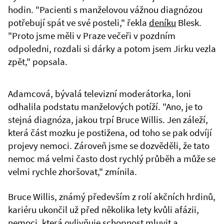
hodin. "Pacienti s manželovou vážnou diagnózou
potřebují spát ve své posteli," řekla
deníku
Blesk.
"Proto jsme měli v Praze večeři v pozdním
odpoledni, rozdali si dárky a potom jsem Jirku vezla
zpět," popsala.
Adamcová, bývalá televizní moderátorka, loni
odhalila podstatu manželových potíží. "Ano, je to
stejná diagnóza, jakou trpí Bruce Willis. Jen záleží,
která část mozku je postižena, od toho se pak odvíjí
projevy nemoci. Zároveň jsme se dozvěděli, že tato
nemoc má velmi často dost rychlý průběh a může se
velmi rychle zhoršovat," zmínila.
Bruce Willis, známý především z rolí akčních hrdinů,
kariéru ukončil už před několika lety kvůli afázii,
nemoci, která ovlivňuje schopnost mluvit a