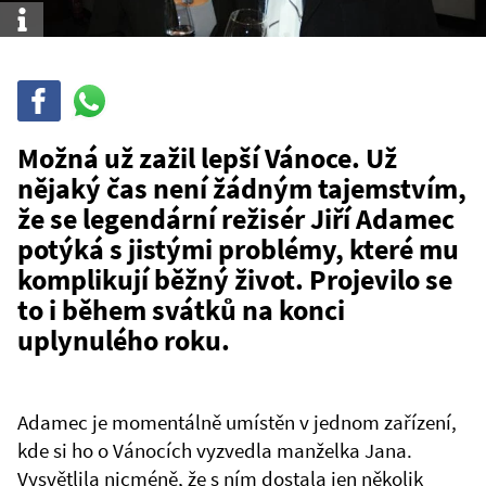
Info
Sdílet
Sdílej
na
WhatsAppu
Možná už zažil lepší Vánoce. Už
nějaký čas není žádným tajemstvím,
že se legendární režisér Jiří Adamec
potýká s jistými problémy, které mu
komplikují běžný život. Projevilo se
to i během svátků na konci
uplynulého roku.
Adamec je momentálně umístěn v jednom zařízení,
kde si ho o Vánocích vyzvedla manželka Jana.
Vysvětlila nicméně, že s ním dostala jen několik