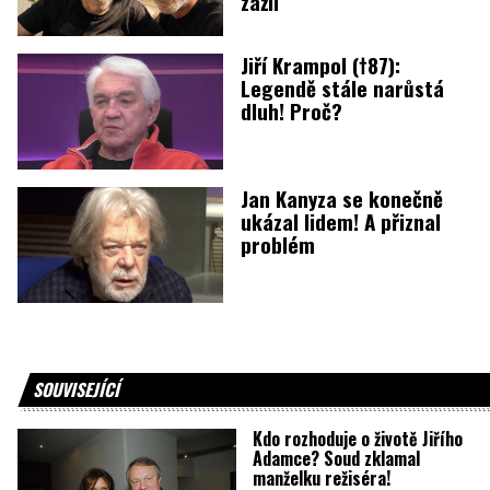
zažil
Jiří Krampol (†87):
Legendě stále narůstá
dluh! Proč?
Jan Kanyza se konečně
ukázal lidem! A přiznal
problém
SOUVISEJÍCÍ
Kdo rozhoduje o životě Jiřího
Adamce? Soud zklamal
manželku režiséra!