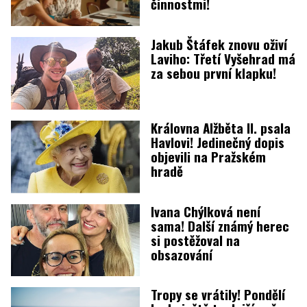
činnostmi!
Jakub Štáfek znovu oživí
Laviho: Třetí Vyšehrad má
za sebou první klapku!
Královna Alžběta II. psala
Havlovi! Jedinečný dopis
objevili na Pražském
hradě
Ivana Chýlková není
sama! Další známý herec
si postěžoval na
obsazování
Tropy se vrátily! Pondělí