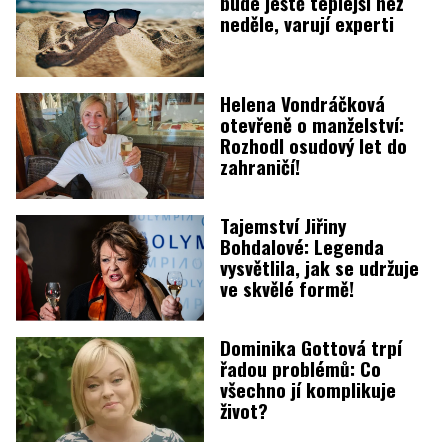
bude ještě teplejší než
neděle, varují experti
Helena Vondráčková
otevřeně o manželství:
Rozhodl osudový let do
zahraničí!
Tajemství Jiřiny
Bohdalové: Legenda
vysvětlila, jak se udržuje
ve skvělé formě!
Dominika Gottová trpí
řadou problémů: Co
všechno jí komplikuje
život?