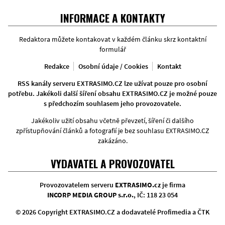
Facebook
Twitter
Instagram
INFORMACE A KONTAKTY
Redaktora můžete kontakovat v každém článku skrz kontaktní
formulář
Redakce
Osobní údaje / Cookies
Kontakt
RSS kanály serveru EXTRASIMO.CZ lze užívat pouze pro osobní
potřebu. Jakékoli další šíření obsahu EXTRASIMO.CZ je možné pouze
s předchozím souhlasem jeho provozovatele.
Jakékoliv užití obsahu včetně převzetí, šíření či dalšího
zpřístupňování článků a fotografií je bez souhlasu EXTRASIMO.CZ
zakázáno.
VYDAVATEL A PROVOZOVATEL
Provozovatelem serveru
EXTRASIMO.cz
je firma
INCORP MEDIA GROUP s.r.o.
, IČ: 118 23 054
© 2026 Copyright EXTRASIMO.CZ a dodavatelé Profimedia a ČTK