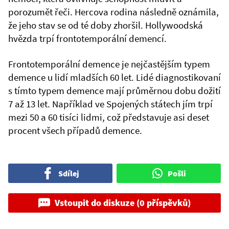
porozumět řeči. Hercova rodina následně oznámila,
že jeho stav se od té doby zhoršil. Hollywoodská
hvězda trpí frontotemporální demencí.
Frontotemporální demence je nejčastějším typem
demence u lidí mladších 60 let. Lidé diagnostikovaní
s tímto typem demence mají průměrnou dobu dožití
7 až 13 let. Například ve Spojených státech jím trpí
mezi 50 a 60 tisíci lidmi, což představuje asi deset
procent všech případů demence.
Sdílej
Pošli
Vstoupit do diskuze (0 příspěvků)