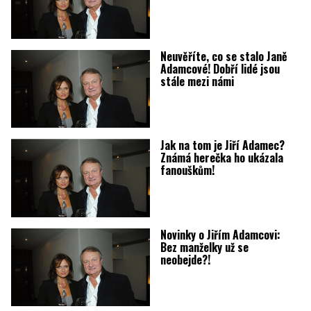
Neuvěříte, co se stalo Janě
Adamcové! Dobří lidé jsou
stále mezi námi
Jak na tom je Jiří Adamec?
Známá herečka ho ukázala
fanouškům!
Novinky o Jiřím Adamcovi:
Bez manželky už se
neobejde?!