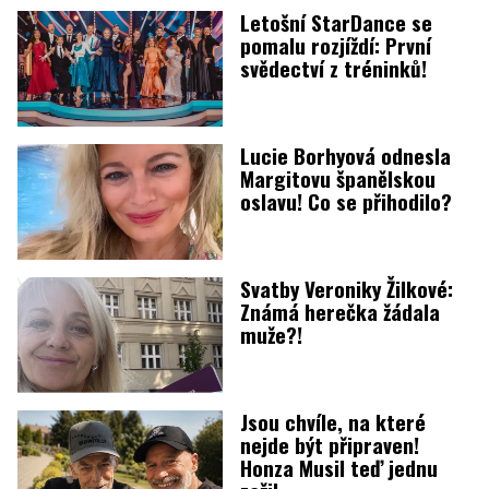
Letošní StarDance se
pomalu rozjíždí: První
svědectví z tréninků!
Lucie Borhyová odnesla
Margitovu španělskou
oslavu! Co se přihodilo?
Svatby Veroniky Žilkové:
Známá herečka žádala
muže?!
Jsou chvíle, na které
nejde být připraven!
Honza Musil teď jednu