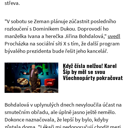
střeva.
"V sobotu se Zeman plánuje zúčastnit posledního
rozloučení s Dominikem Dukou. Doprovodí ho
manželka Ivana a herečka Jiřina Bohdalová,"
uvedl
Procházka na sociální síti X s tím, že další program
bývalého prezidenta bude řešit jeho kancelář.
Když čísla nelžou! Karel
Šíp by měl se svou
Všechnopárty pokračovat
Bohdalová v uplynulých dnech nevyloučila účast na
smutečním obřadu, ale úplně jasno ještě nemělo.
Dokonce naznačovala, že lepší by bylo, kdyby
zůstala doma. "Lékaři mi nedoporučují chodit mezi