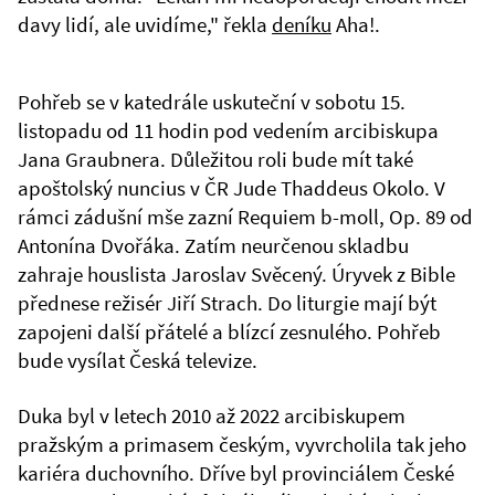
davy lidí, ale uvidíme," řekla
deníku
Aha!.
Pohřeb se v katedrále uskuteční v sobotu 15.
listopadu od 11 hodin pod vedením arcibiskupa
Jana Graubnera. Důležitou roli bude mít také
apoštolský nuncius v ČR Jude Thaddeus Okolo. V
rámci zádušní mše zazní Requiem b-moll, Op. 89 od
Antonína Dvořáka. Zatím neurčenou skladbu
zahraje houslista Jaroslav Svěcený. Úryvek z Bible
přednese režisér Jiří Strach. Do liturgie mají být
zapojeni další přátelé a blízcí zesnulého. Pohřeb
bude vysílat Česká televize.
Duka byl v letech 2010 až 2022 arcibiskupem
pražským a primasem českým, vyvrcholila tak jeho
kariéra duchovního. Dříve byl provinciálem České