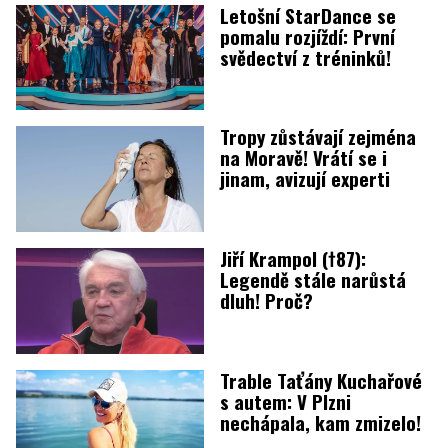
Letošní StarDance se
pomalu rozjíždí: První
svědectví z tréninků!
Tropy zůstávají zejména
na Moravě! Vrátí se i
jinam, avizují experti
Jiří Krampol (†87):
Legendě stále narůstá
dluh! Proč?
Trable Taťány Kuchařové
s autem: V Plzni
nechápala, kam zmizelo!