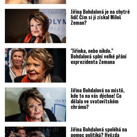
Jiřina Bohdalová je na chytré
lidi! Čím si ji získal Miloš
Zeman?
"Jiřinka, nebo nikdo."
Bohdalová splní velké přání
exprezidenta Zemana
Jiřina Bohdalová na místě,
kde to na vás dýchne! Co
dělala ve svatovítském
chrámu?
Jiřina Bohdalová spoléhá na
pomoc politiků? Hvězda