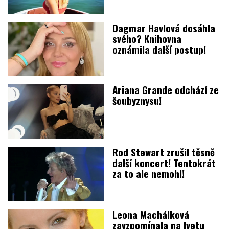
Dagmar Havlová dosáhla
svého? Knihovna
oznámila další postup!
Ariana Grande odchází ze
šoubyznysu!
Rod Stewart zrušil těsně
další koncert! Tentokrát
za to ale nemohl!
Leona Machálková
zavzpomínala na Ivetu