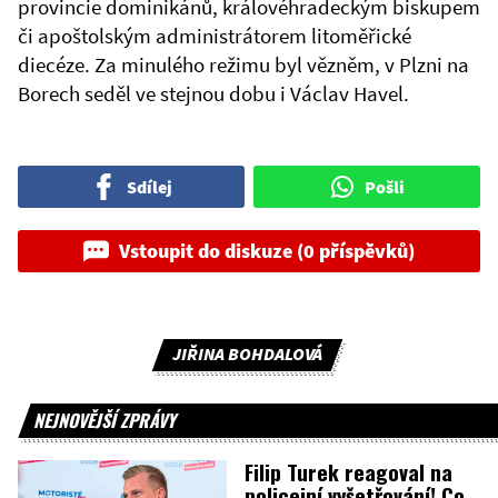
provincie dominikánů, královéhradeckým biskupem
či apoštolským administrátorem litoměřické
diecéze. Za minulého režimu byl vězněm, v Plzni na
Borech seděl ve stejnou dobu i Václav Havel.
Sdílej
Pošli
Vstoupit do diskuze (0 příspěvků)
JIŘINA BOHDALOVÁ
NEJNOVĚJŠÍ ZPRÁVY
Filip Turek reagoval na
policejní vyšetřování! Co