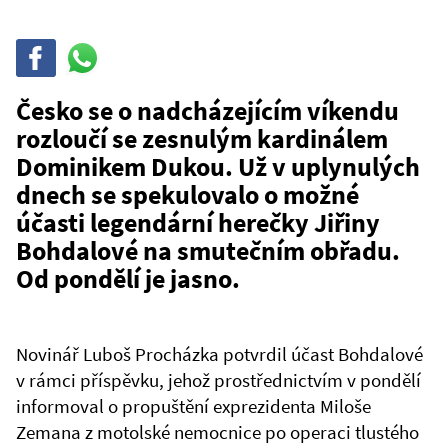
Sdílet
Sdílej
na
WhatsAppu
Česko se o nadcházejícím víkendu
rozloučí se zesnulým kardinálem
Dominikem Dukou. Už v uplynulých
dnech se spekulovalo o možné
účasti legendární herečky Jiřiny
Bohdalové na smutečním obřadu.
Od pondělí je jasno.
Novinář Luboš Procházka potvrdil účast Bohdalové
v rámci příspěvku, jehož prostřednictvím v pondělí
informoval o propuštění exprezidenta Miloše
Zemana z motolské nemocnice po operaci tlustého