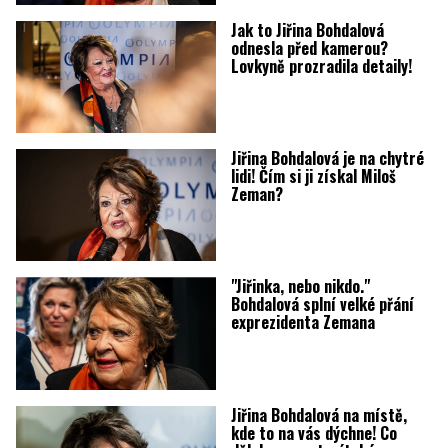
Jak to Jiřina Bohdalová
odnesla před kamerou?
Lovkyně prozradila detaily!
Jiřina Bohdalová je na chytré
lidi! Čím si ji získal Miloš
Zeman?
"Jiřinka, nebo nikdo."
Bohdalová splní velké přání
exprezidenta Zemana
Jiřina Bohdalová na místě,
kde to na vás dýchne! Co