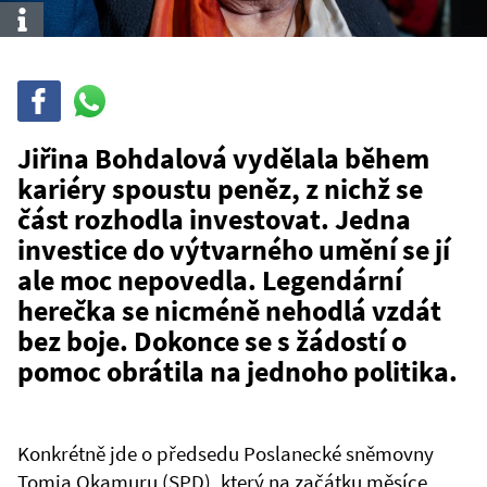
Info
Sdílet
Sdílej
na
WhatsAppu
Jiřina Bohdalová vydělala během
kariéry spoustu peněz, z nichž se
část rozhodla investovat. Jedna
investice do výtvarného umění se jí
ale moc nepovedla. Legendární
herečka se nicméně nehodlá vzdát
bez boje. Dokonce se s žádostí o
pomoc obrátila na jednoho politika.
Konkrétně jde o předsedu Poslanecké sněmovny
Tomia Okamuru (SPD), který na začátku měsíce