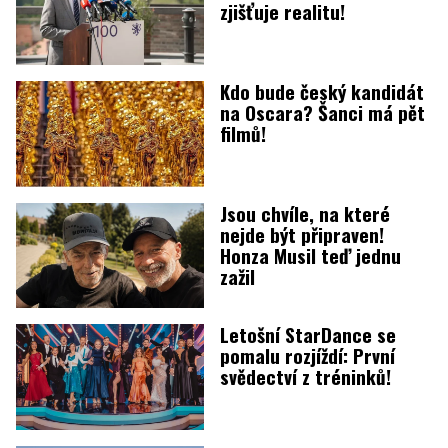
zjišťuje realitu!
Kdo bude český kandidát
na Oscara? Šanci má pět
filmů!
Jsou chvíle, na které
nejde být připraven!
Honza Musil teď jednu
zažil
Letošní StarDance se
pomalu rozjíždí: První
svědectví z tréninků!