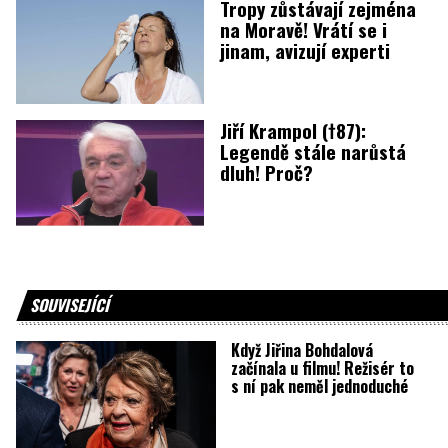
Tropy zůstávají zejména
na Moravě! Vrátí se i
jinam, avizují experti
Jiří Krampol (†87):
Legendě stále narůstá
dluh! Proč?
SOUVISEJÍCÍ
Když Jiřina Bohdalová
začínala u filmu! Režisér to
s ní pak neměl jednoduché