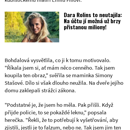
Dara Rolins to neutajila:
Na účtu jí možná už brzy
přistanou miliony!
Bohdalová vysvětlila, co ji k tomu motivovalo.
"Říkala jsem si, ať mám něco cenného. Tak jsem
koupila ten obraz," svěřila se maminka Simony
Stašové. Dílo si však dlouho neužila. Na dveře jejího
domu zaklepali strážci zákona.
"Podstatné je, že jsem ho měla. Pak přišli. Když
přijde policie, to se pokaždé leknu," popsala
herečka. "Řekli, že to potřebují k vyšetřování, aby
zjistili, jestli je to falzum, nebo ne. Tak jsem jim ten