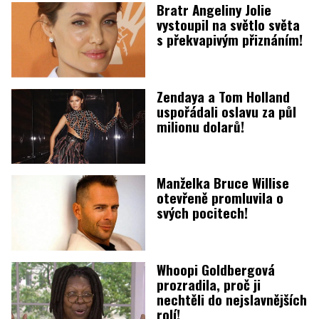
Bratr Angeliny Jolie
vystoupil na světlo světa
s překvapivým přiznáním!
Zendaya a Tom Holland
uspořádali oslavu za půl
milionu dolarů!
Manželka Bruce Willise
otevřeně promluvila o
svých pocitech!
Whoopi Goldbergová
prozradila, proč ji
nechtěli do nejslavnějších
rolí!