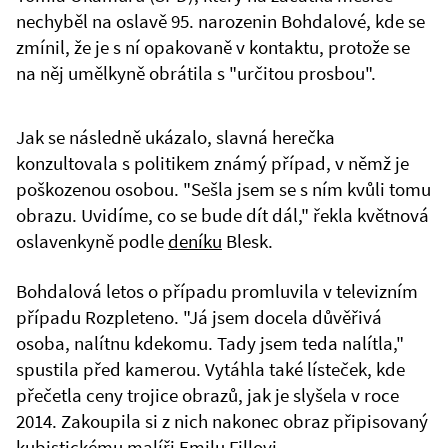
nechyběl na oslavě 95. narozenin Bohdalové, kde se
zmínil, že je s ní opakovaně v kontaktu, protože se
na něj umělkyně obrátila s "určitou prosbou".
Jak se následně ukázalo, slavná herečka
konzultovala s politikem známý případ, v němž je
poškozenou osobou. "Sešla jsem se s ním kvůli tomu
obrazu. Uvidíme, co se bude dít dál," řekla květnová
oslavenkyně podle
deníku
Blesk.
Bohdalová letos o případu promluvila v televizním
případu Rozpleteno. "Já jsem docela důvěřivá
osoba, nalítnu kdekomu. Tady jsem teda nalítla,"
spustila před kamerou. Vytáhla také lísteček, kde
přečetla ceny trojice obrazů, jak je slyšela v roce
2014. Zakoupila si z nich nakonec obraz připisovaný
kubistickému malíři Emilu Fillovi.