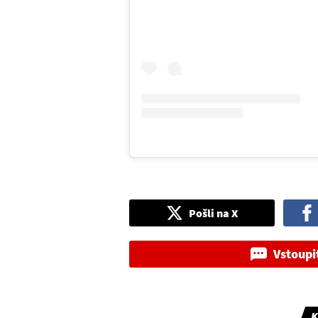
Pošli na X
Vstoupi
K