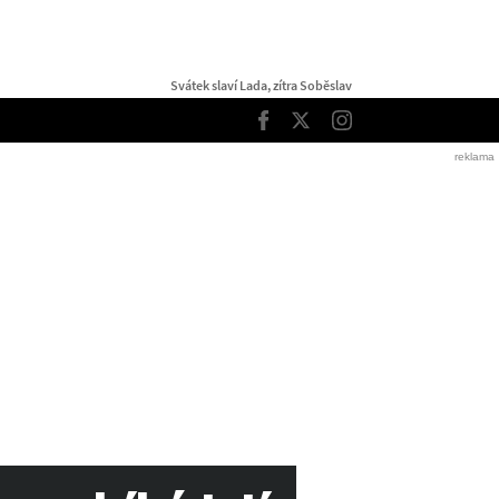
Svátek slaví Lada, zítra Soběslav
TOP
Facebook
Twitter
Instagram