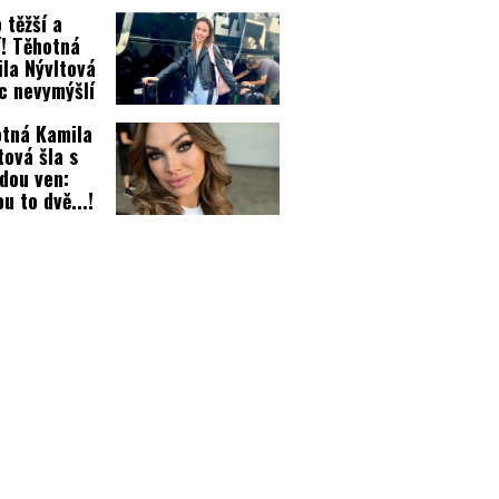
čata
o těžší a
í! Těhotná
la Nývltová
ic nevymýšlí
tná Kamila
tová šla s
dou ven:
u to dvě...!