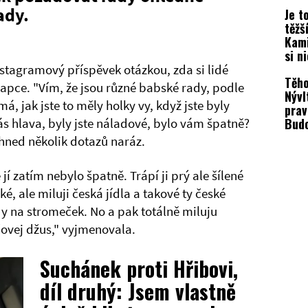
dvoj
tady.
Je t
těžš
Kami
si n
nstagramový příspěvek otázkou, zda si lidé
Těho
lapce. "Vím, že jsou různé babské rady, podle
Nývl
á, jak jste to měly holky vy, když jste byly
prav
Budo
vás hlava, byly jste náladové, bylo vám špatně?
 hned několik dotazů naráz.
í zatím nebylo špatně. Trápí ji prý ale šílené
, ale miluji česká jídla a takové ty české
y na stromeček. No a pak totálně miluju
vej džus," vyjmenovala.
Suchánek proti Hřibovi,
díl druhý: Jsem vlastně