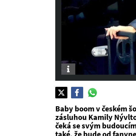
Info
Sdílet
Pošli
Pošli
na
na
na
X
Facebook
WhatsAppu
Baby boom v českém šo
zásluhou Kamily Nývlto
čeká se svým budoucím
také, že bude od fanyn