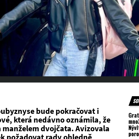
SO
ubyznyse bude pokračovat i
Grat
vé, která nedávno oznámila, že
množ
 manželem dvojčata. Avizovala
Nývl
poro
ek požadovat rady ohledně