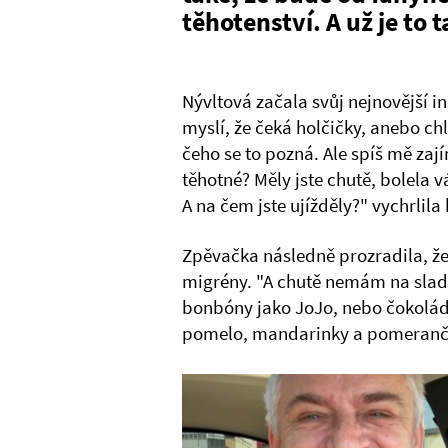
těhotenství. A už je to 
Nývltová začala svůj nejnovější i
myslí, že čeká holčičky, anebo ch
čeho se to pozná. Ale spíš mě zajím
těhotné? Měly jste chutě, bolela 
A na čem jste ujížděly?" vychrlila
Zpěvačka následně prozradila, že j
migrény. "A chutě nemám na sladké
bonbóny jako JoJo, nebo čokolád
pomelo, mandarinky a pomerančo