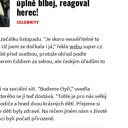
úplně blbej, reagoval
herec!
CELEBRITY
začátku listopadu. "Je skoro neuvěřitelné to
 Už jsem se dočkala i já," řekla
webu
super.cz.
ještě před svatbou, protože obřad podle
tnerem Eddiem za sebou, ale českým úřadům to
 na sociální síti. "Budeme čtyři," uvedla
terého se jí teď dostává. "Tohle je pro nás velký
rodiče a hned dvou krásných dětí. Přejeme si
e děti byly zdravé. Na ničem jiném nám v životě
ci byli počati přirozeně.