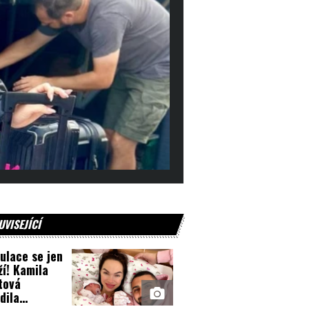
UVISEJÍCÍ
ulace se jen
í! Kamila
tová
dila