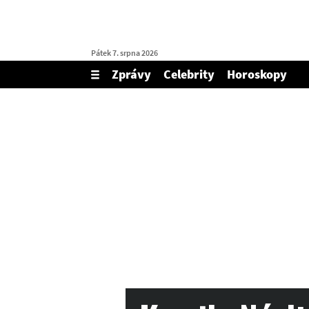
Pátek 7. srpna 2026
Zprávy
Celebrity
Horoskopy
Zobrazit/skrýt
menu