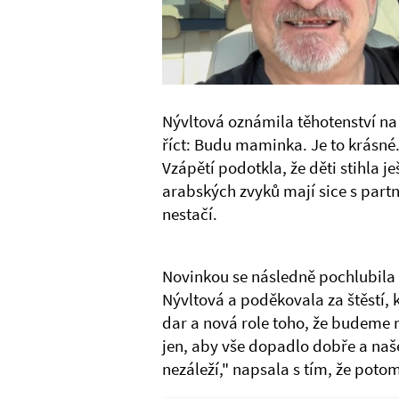
Nývltová oznámila těhotenství na 
říct: Budu maminka. Je to krásné.
Vzápětí podotkla, že děti stihla 
arabských zvyků mají sice s par
nestačí.
Novinkou se následně pochlubila i
Nývltová a poděkovala za štěstí, k
dar a nová role toho, že budeme 
jen, aby vše dopadlo dobře a naš
nezáleží," napsala s tím, že potom