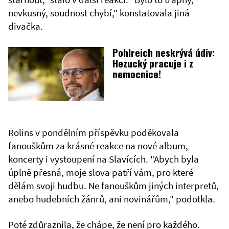
nevkusný, soudnost chybí," konstatovala jiná
divačka.
Pohlreich neskrývá údiv:
Hezucký pracuje i z
nemocnice!
Rolins v pondělním příspěvku poděkovala
fanouškům za krásné reakce na nové album,
koncerty i vystoupení na Slavících. "Abych byla
úplně přesná, moje slova patří vám, pro které
dělám svoji hudbu. Ne fanouškům jiných interpretů,
anebo hudebních žánrů, ani novinářům," podotkla.
Poté zdůraznila, že chápe, že není pro každého.