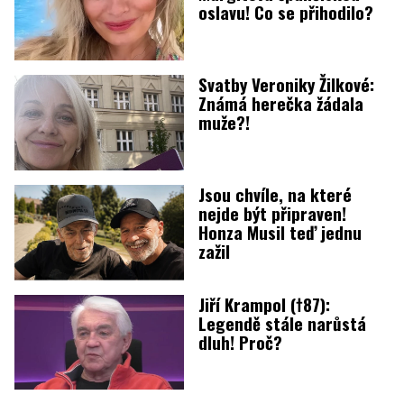
oslavu! Co se přihodilo?
Svatby Veroniky Žilkové:
Známá herečka žádala
muže?!
Jsou chvíle, na které
nejde být připraven!
Honza Musil teď jednu
zažil
Jiří Krampol (†87):
Legendě stále narůstá
dluh! Proč?