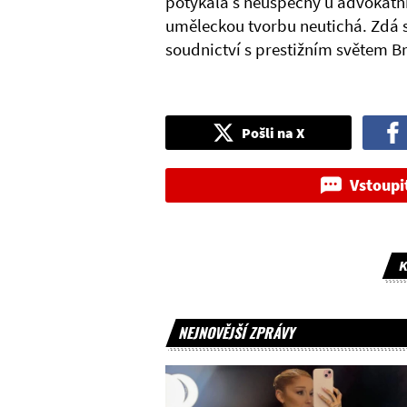
potýkala s neúspěchy u advokátní
uměleckou tvorbu neutichá. Zdá s
soudnictví s prestižním světem Br
Pošli na X
Vstoupi
K
NEJNOVĚJŠÍ ZPRÁVY