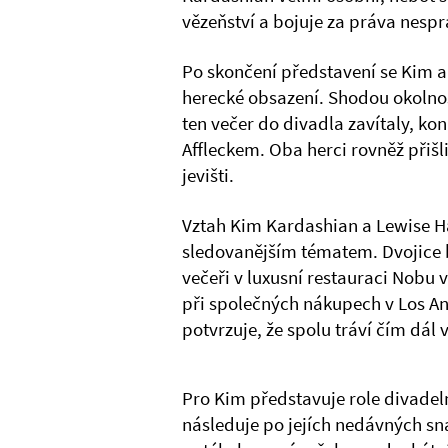
vězeňství a bojuje za práva nesp
Po skončení představení se Kim a 
herecké obsazení. Shodou okolnost
ten večer do divadla zavítaly, k
Affleckem. Oba herci rovněž přiš
jevišti.
Vztah Kim Kardashian a Lewise Ha
sledovanějším tématem. Dvojice
večeři v luxusní restauraci Nobu v
při společných nákupech v Los An
potvrzuje, že spolu tráví čím dál 
Pro Kim představuje role divadel
následuje po jejích nedávných sna