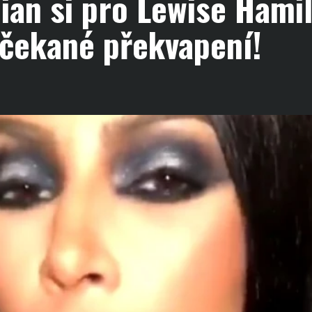
ian si pro Lewise Hami
ečekané překvapení!