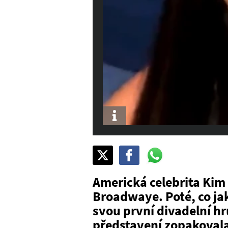
Info
Sdílet
Pošli
Pošli
na
na
na
X
Facebook
WhatsAppu
Americká celebrita Kim
Broadwaye. Poté, co ja
svou první divadelní hru
představení zopakovala