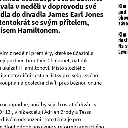
Zemř
vala v neděli v doprovodu své
Kim 
blíz
pod 
spol
odla do divadla James Earl Jones
chov
tentokrát se svým přítelem,
záv
Form
wisem Hamiltonem.
Kim 
fan
dost
nelíb
Na s
Lew
Kim z nedělní premiéry, které se účastnila
Ham
 její partner Timothée Chalamet, natolik
přát
 ukázat i Hamiltonovi. Místo složitého
nepů
la netradiční cestu a lístky pro sebe, svého
koupila na poslední chvíli přes běžnou online
 nenápadně, aniž by si jich ostatní diváci v
Of 13“, v níž excelují Adrien Brody a Tessa
livém odsouzení. Toto téma je pro
se dlouhodobě angažuje v reformě amerického