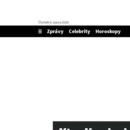
Čtvrtek 6. srpna 2026
Zprávy
Celebrity
Horoskopy
Zobrazit/skrýt
menu