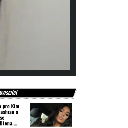
UVISEJÍCÍ
 pro Kim
ashian a
se
ltona.