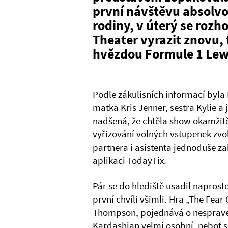
první návštěvu absolvo
rodiny, v úterý se rozh
Theater vyrazit znovu, 
hvězdou Formule 1 Le
Podle zákulisních informací byla 
matka Kris Jenner, sestra Kylie a
nadšená, že chtěla show okamžitě
vyřizování volných vstupenek zvoli
partnera i asistenta jednoduše za
aplikaci TodayTix.
Pár se do hlediště usadil naprosto
první chvíli všimli. Hra „The Fear 
Thompson, pojednává o nespraved
Kardashian velmi osobní, neboť 