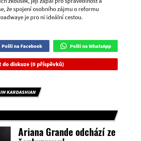
ch zkoušek, její zápal pro spravedlnost a
e, že spojení osobního zájmu o reformu
oadwaye je pro ni ideální cestou.
Pošli na Facebook
Pošli na WhatsApp
t do diskuze (0 příspěvků)
IM KARDASHIAN
Ariana Grande odchází ze