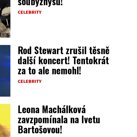
šoubyznysu!
CELEBRITY
Rod Stewart zrušil těsně
další koncert! Tentokrát
za to ale nemohl!
CELEBRITY
Leona Machálková
zavzpomínala na Ivetu
Bartošovou!