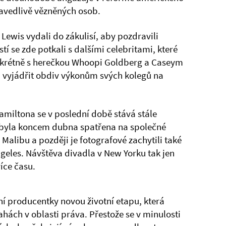
ravedlivě vězněných osob.
Lewis vydali do zákulisí, aby pozdravili
í se zde potkali s dalšími celebritami, které
onkrétně s herečkou Whoopi Goldberg a Caseym
li vyjádřit obdiv výkonům svých kolegů na
miltona se v poslední době stává stále
 byla koncem dubna spatřena na společné
 Malibu a později je fotografové zachytili také
geles. Návštěva divadla v New Yorku tak jen
více času.
ní producentky novou životní etapu, která
hách v oblasti práva. Přestože se v minulosti