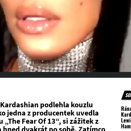
SO
 Kardashian podlehla kouzlu
Rána
ko jedna z producentek uvedla
Kard
 „The Fear Of 13“, si zážitek z
Lewi
Hami
 hned dvakrát po sobě. Zatímco