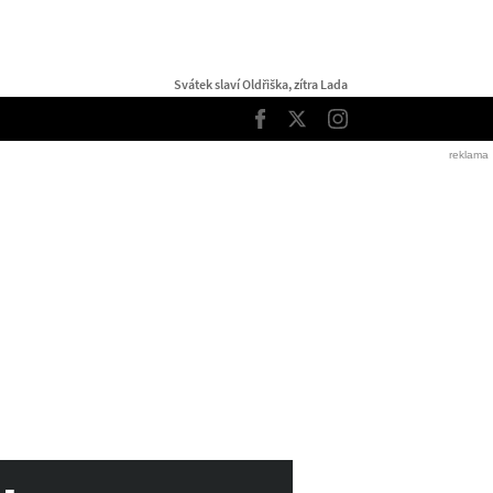
Svátek slaví Oldřiška, zítra Lada
TOP
Facebook
Twitter
Instagram