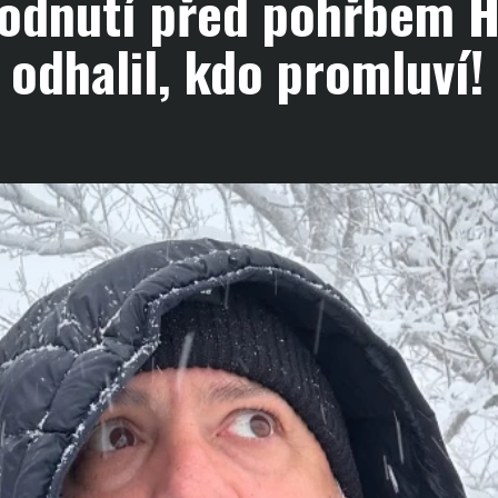
hodnutí před pohřbem 
 odhalil, kdo promluví!