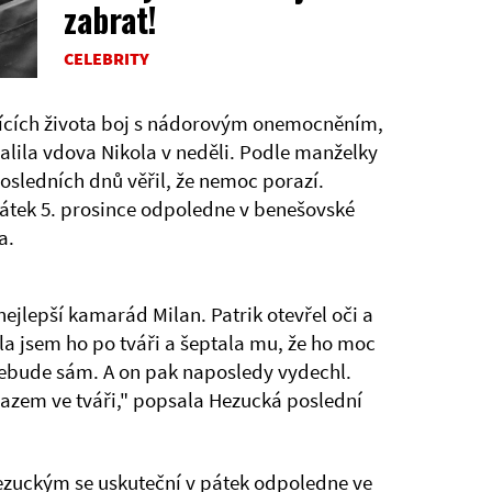
zabrat!
CELEBRITY
ících života boj s nádorovým onemocněním,
alila vdova Nikola v neděli. Podle manželky
osledních dnů věřil, že nemoc porazí.
átek 5. prosince odpoledne v benešovské
a.
 nejlepší kamarád Milan. Patrik otevřel oči a
ila jsem ho po tváři a šeptala mu, že ho moc
 nebude sám. A on pak naposledy vydechl.
azem ve tváři," popsala Hezucká poslední
ezuckým se uskuteční v pátek odpoledne ve