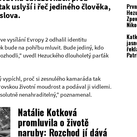
Niko
tak uslyší i řeč jediného člověka,
Prvn
Hezu
 slova.
Zpov
Niko
srdc
Katk
ve vysílání Evropy 2 odhalil identitu
jasn
k bude na pohřbu mluvit. Bude jediný, kdo
řekl
Patr
rozhodli," uvedl Hezuckého dlouholetý parťák
Hez
erý vypíchl, proč si zesnulého kamaráda tak
brovskou životní moudrost a podával ji vidlemi.
absolutně nenahraditelný," poznamenal.
Natálie Kotková
promluvila o životě
naruby: Rozchod jí dává