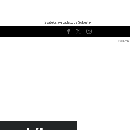
Svátek slaví Lada, zítra Soběslav
TOP
Facebook
Twitter
Instagram