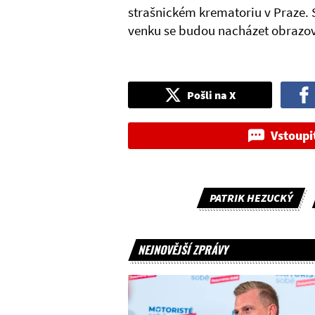
strašnickém krematoriu v Praze. 
venku se budou nacházet obrazov
Pošli na X
Vstoupi
PATRIK HEZUCKÝ
NEJNOVĚJŠÍ ZPRÁVY