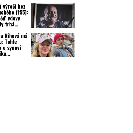
la se brání!
í výročí bez
ckého (†55):
ěď vdovy
ly trhá
e!
a Říhová má
o: Tohle
a o synovi
ika
uckého!