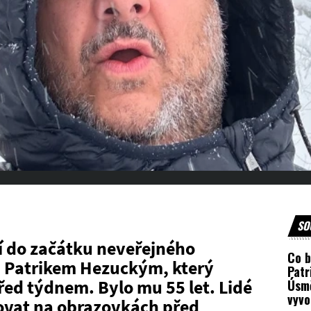
SO
í do začátku neveřejného
Co b
s Patrikem Hezuckým, který
Patr
řed týdnem. Bylo mu 55 let. Lidé
Úsm
vyvo
ovat na obrazovkách před