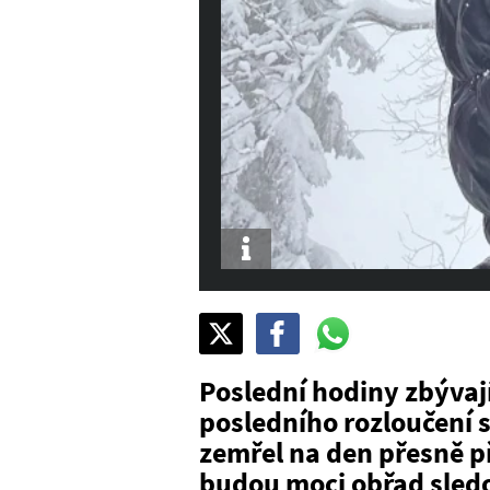
Info
Sdílet
Pošli
Pošli
na
na
na
X
Facebook
WhatsAppu
Poslední hodiny zbývaj
posledního rozloučení 
zemřel na den přesně p
budou moci obřad sled