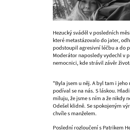
Hezucký sváděl v posledních měs
které metastázovalo do jater, odh
podstoupil agresivní léčbu a do p
Moderátor naposledy vydechl v p
nemocnici, kde strávil závěr život
"Byla jsem u něj. A byl tam i jeho
podíval se na nás. S láskou. Hlad
miluju, že jsme s ním a že nikdy
Odešel klidně. Se spokojeným výr
chvíle s manželem.
Poslední rozloučení s Patrikem H