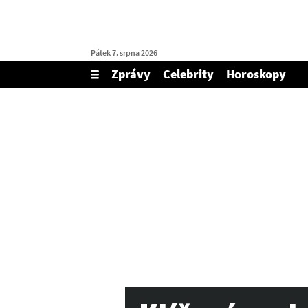
Pátek 7. srpna 2026
Zprávy
Celebrity
Horoskopy
Zobrazit/skrýt
menu