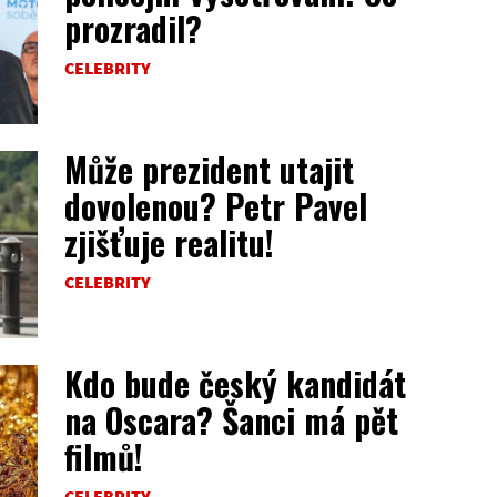
prozradil?
CELEBRITY
Může prezident utajit
dovolenou? Petr Pavel
zjišťuje realitu!
CELEBRITY
Kdo bude český kandidát
na Oscara? Šanci má pět
filmů!
CELEBRITY