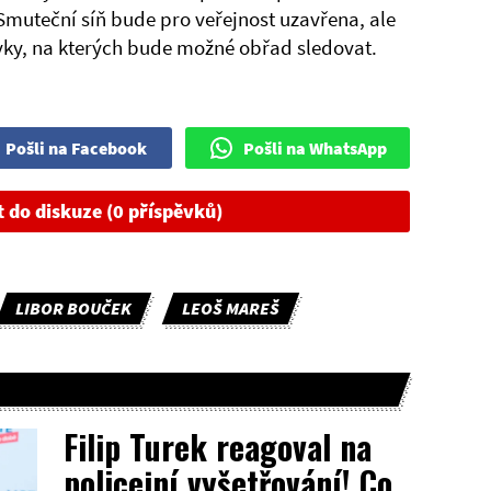
Smuteční síň bude pro veřejnost uzavřena, ale
ky, na kterých bude možné obřad sledovat.
Pošli na Facebook
Pošli na WhatsApp
t do diskuze (0 příspěvků)
LIBOR BOUČEK
LEOŠ MAREŠ
Filip Turek reagoval na
policejní vyšetřování! Co