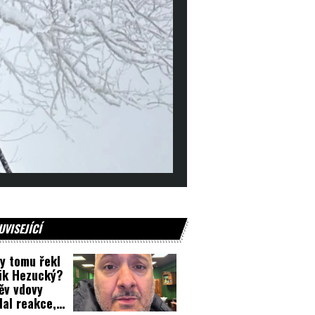
UVISEJÍCÍ
y tomu řekl
ik Hezucký?
ěv vdovy
lal reakce,