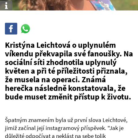
Info
Sdílet
Sdílej
na
WhatsAppu
Kristýna Leichtová o uplynulém
víkendu překvapila své fanoušky. Na
sociální síti zhodnotila uplynulý
květen a při té příležitosti přiznala,
že musela na operaci. Známá
herečka následně konstatovala, že
bude muset změnit přístup k životu.
Špatným znamením byla už první slova Leichtové,
jimiž začínal její instagramový příspěvek. "Jak je
důležité odpočívat a neklást na sebe tolik