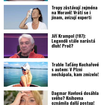
Tropy zůstávají zejména
na Moravě! Vrátí se i
jinam, avizují experti
Jiří Krampol (†87):
Legendě stále narůstá
dluh! Proč?
Trable Taťány Kuchařové
s autem: V Plzni
nechápala, kam zmizelo!
Dagmar Havlová dosáhla
svého? Knihovna
oznámila další postup!