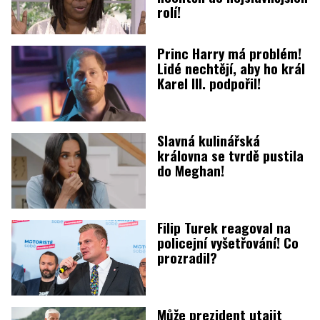
rolí!
Princ Harry má problém!
Lidé nechtějí, aby ho král
Karel III. podpořil!
Slavná kulinářská
královna se tvrdě pustila
do Meghan!
Filip Turek reagoval na
policejní vyšetřování! Co
prozradil?
Může prezident utajit