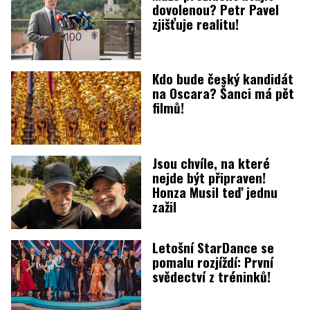
dovolenou? Petr Pavel
zjišťuje realitu!
Kdo bude český kandidát
na Oscara? Šanci má pět
filmů!
Jsou chvíle, na které
nejde být připraven!
Honza Musil teď jednu
zažil
Letošní StarDance se
pomalu rozjíždí: První
svědectví z tréninků!