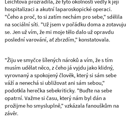
Leichtová prozradila, že tyto okolnosti vedly k její
hospitalizaci a akutní laparoskopické operaci.
"Čeho a proč, to si zatím nechám pro sebe," sdělila
na sociální síti. "Už jsem v pořádku doma a zotavuju
se. Jen už vím, že mi moje tělo dalo už opravdu
poslední varování, ať zbrzdím," konstatovala.
"Žiju ve smyčce šílených nároků a vím, že s tím
musím udělat něco, z čeho já vyjdu jako klidný,
vyrovnaný a spokojený člověk, který si sám sebe
váží a nenechá si ubližovat ani sám sebou,"
podotkla herečka sebekriticky. "Buďte na sebe
opatrní. Važme si času, který nám byl dán a
prožijme ho smysluplně," vzkázala fanouškům na
závěr.