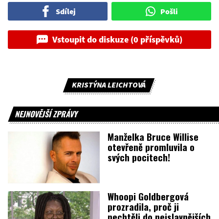
Sdílej
Pošli
Vstoupit do diskuze (0 příspěvků)
KRISTÝNA LEICHTOVÁ
NEJNOVĚJŠÍ ZPRÁVY
Manželka Bruce Willise
otevřeně promluvila o
svých pocitech!
Whoopi Goldbergová
prozradila, proč ji
nechtěli do nejslavnějších