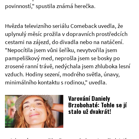
povinností," spustila známá herečka.
Hvězda televizního seriálu Comeback uvedla, že
uplynulý měsíc prožila v dopravních prostředcích
cestami na zájezd, do divadla nebo na natáčení.
"Nepocítila jsem vůni šeříku, nevytvořila jsem
pampeliškový med, neprošla jsem se bosky po
zrosené ranní trávě, nedýchala jsem zhluboka lesní
vzduch. Hodiny sezení, modrého světla, únavy,
minimálního kontaktu s rodinou," uvedla.
Varování Daniely
Brzobohaté: Tohle se jí
stalo už dvakrát!