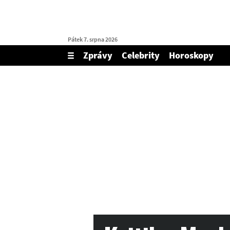
Pátek 7. srpna 2026
Zprávy
Celebrity
Horoskopy
Zobrazit/skrýt
menu