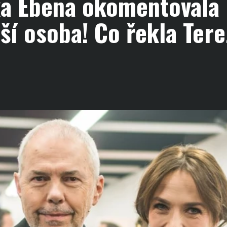
ka Ebena okomentovala
ší osoba! Co řekla Tere