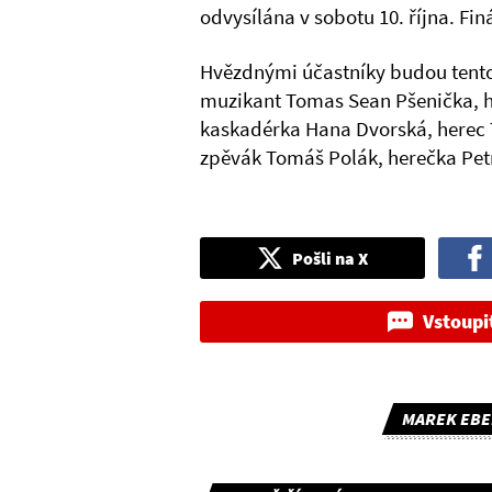
odvysílána v sobotu 10. října. Fi
Hvězdnými účastníky budou tento
muzikant Tomas Sean Pšenička, h
kaskadérka Hana Dvorská, herec
zpěvák Tomáš Polák, herečka Petr
Pošli na X
Vstoupi
MAREK EBE