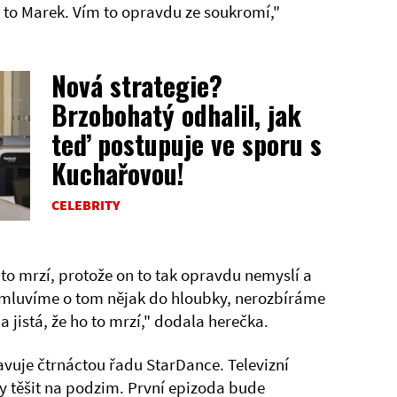
 je to Marek. Vím to opravdu ze soukromí,"
Nová strategie?
Brzobohatý odhalil, jak
teď postupuje ve sporu s
Kuchařovou!
CELEBRITY
o mrzí, protože on to tak opravdu nemyslí a
Nemluvíme o tom nějak do hloubky, nerozbíráme
la jistá, že ho to mrzí," dodala herečka.
vuje čtrnáctou řadu StarDance. Televizní
 těšit na podzim. První epizoda bude