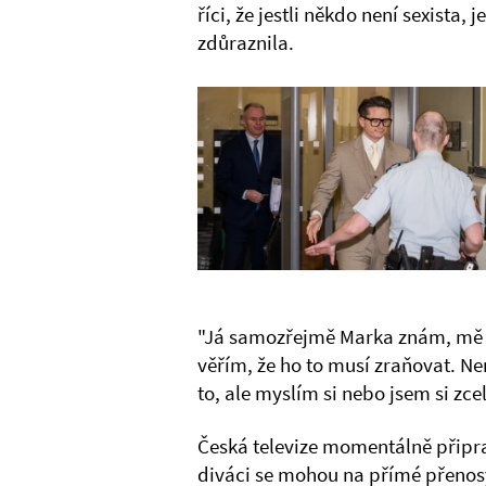
říci, že jestli někdo není sexista,
zdůraznila.
"Já samozřejmě Marka znám, mě t
věřím, že ho to musí zraňovat. 
to, ale myslím si nebo jsem si zce
Česká televize momentálně připra
diváci se mohou na přímé přenosy