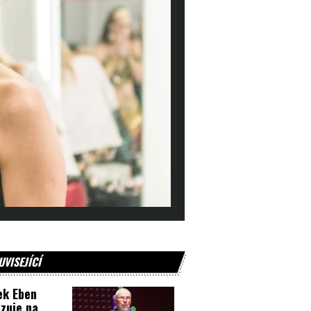
UVISEJÍCÍ
ek Eben
zuje na