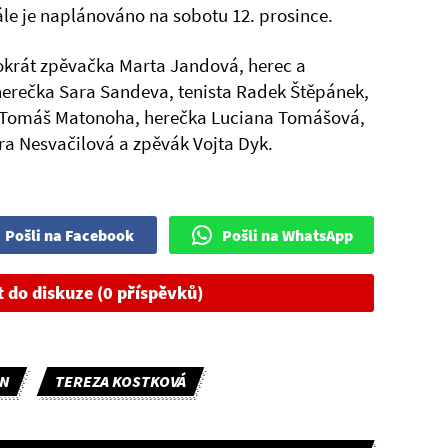
nále je naplánováno na sobotu 12. prosince.
krát zpěvačka Marta Jandová, herec a
erečka Sara Sandeva, tenista Radek Štěpánek,
 Tomáš Matonoha, herečka Luciana Tomášová,
a Nesvačilová a zpěvák Vojta Dyk.
Pošli na Facebook
Pošli na WhatsApp
t do diskuze (0 příspěvků)
N
TEREZA KOSTKOVÁ