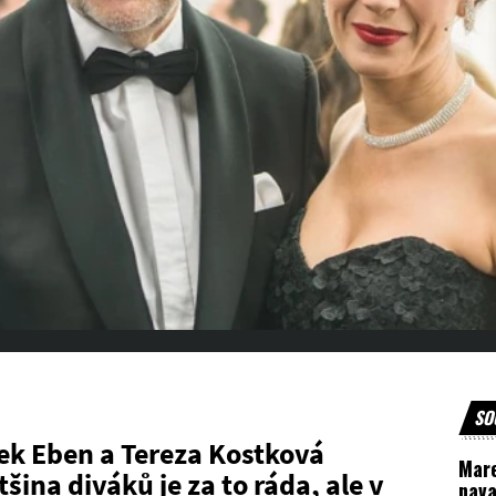
SO
rek Eben a Tereza Kostková
Mar
šina diváků je za to ráda, ale v
nava