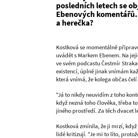
posledních letech se obj
Ebenových komentářů. 
a herečka?
Kostková se momentálně připravu
uvádět s Markem Ebenem. Na jejic
ve svém podcastu Čestmír Strakat
existencí, úplně jinak vnímám kaž
která vnímá, že kolega občas čelí 
"Já to nikdy neuvidím z toho kont
když nezná toho člověka, třeba to 
jiného prostředí. Za těch dvacet l
Kostková zmínila, že ji mrzí, kdy
lidé kritizují. "Je mi to líto, p