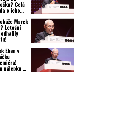
ošku? Celá
da o jeho
 ve Varech!
dokáže Marek
? Letošní
 odhalily
itu!
k Eben v
áčku
emiéra!
u nálepku si
erátor
oužil?