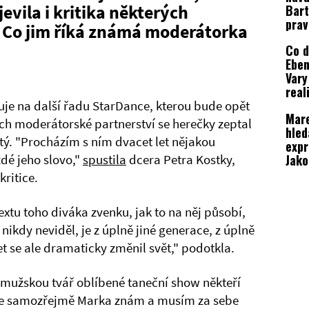
evila i kritika některých
Bart
prav
Co jim říká známá moderátorka
roli
Co 
Eben
Vary
real
je na další řadu StarDance, kterou bude opět
Mare
h moderátorské partnerství se herečky zeptal
hled
ý. "Procházím s ním dvacet let nějakou
expr
Jako
dé jeho slovo,"
spustila
dcera Petra Kostky,
mod
kritice.
vysl
extu toho diváka zvenku, jak to na něj působí,
nikdy neviděl, je z úplně jiné generace, z úplně
et se ale dramaticky změnil svět," podotkla.
ž mužskou tvář oblíbené taneční show někteří
rotože samozřejmě Marka znám a musím za sebe