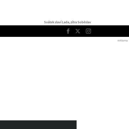
Svátek slaví Lada, zítra Soběslav
TOP
Facebook
Twitter
Instagram