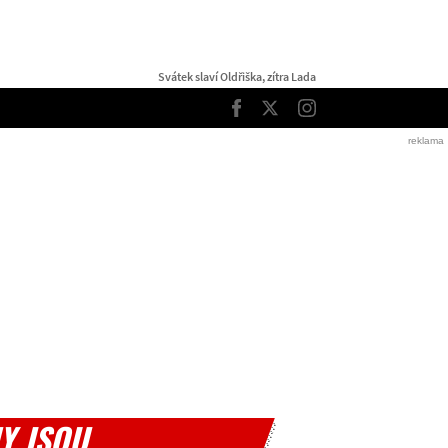
Svátek slaví Oldřiška, zítra Lada
TOP
Facebook
Twitter
Instagram
Y JSOU