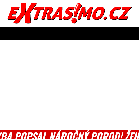
YBA POPSAL NÁROČNÝ POROD! ŽEN