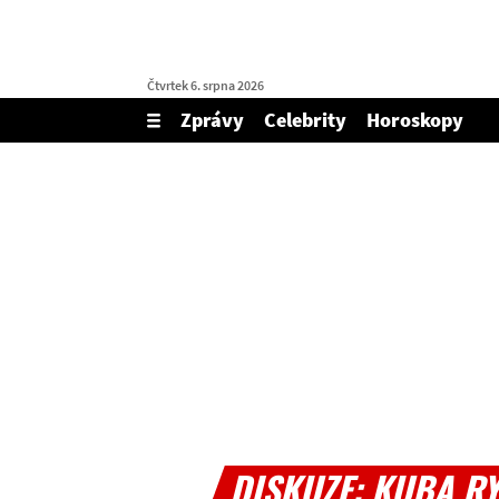
Čtvrtek 6. srpna 2026
Zprávy
Celebrity
Horoskopy
Zobrazit/skrýt
menu
DISKUZE: KUBA R